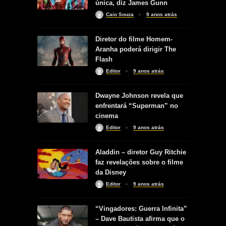
única, diz James Gunn
Caio Souza
9 anos atrás
Diretor do filme Homem-
Aranha poderá dirigir The
Flash
Editor
9 anos atrás
Dwayne Johnson revela que
enfrentará “Superman” no
cinema
Editor
9 anos atrás
Aladdin – diretor Guy Ritchie
faz revelações sobre o filme
da Disney
Editor
9 anos atrás
“Vingadores: Guerra Infinita”
– Dave Bautista afirma que o