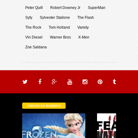
Peter Quill
Robert Downey Jr
SuperMan
Syfy
Sylvester Stallone
The Flash
The Rock
Tom Holland
Variety
Vin Diesel
Warner Bros
X-Men
Zoe Saldana
TÓPICOS DO MOMENTO