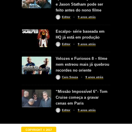
e Jason Statham pode ser
feito antes do nono filme
Editor
9 anos atrás
Escalpo- série baseada em
HQ já está em produção
Editor
9 anos atrás
Velozes e Furiosos 8 – filme
nem estreou mais já quebrou
recordes no oriente
Caio Souza
9 anos atrás
“Missão Impossível 6”- Tom
Cruise começa a gravar
cenas em Paris
Editor
9 anos atrás
COPYRIGHT © 2017