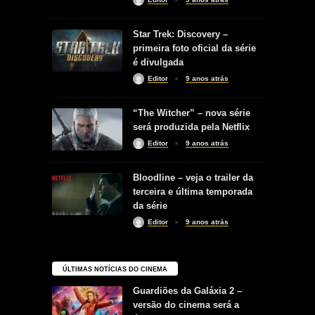
Star Trek: Discovery –
primeira foto oficial da série
é divulgada
Editor
9 anos atrás
“The Witcher” – nova série
será produzida pela Netflix
Editor
9 anos atrás
Bloodline – veja o trailer da
terceira e última temporada
da série
Editor
9 anos atrás
ÚLTIMAS NOTÍCIAS DO CINEMA
Guardiões da Galáxia 2 –
versão do cinema será a