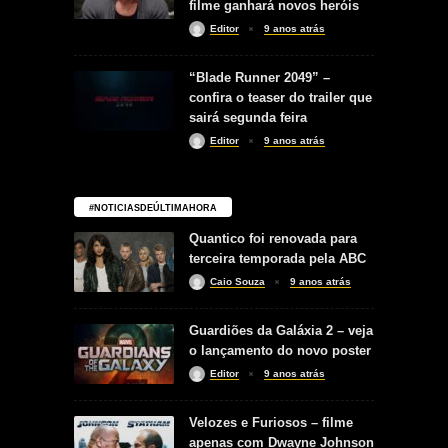
filme ganhará novos heróis
Editor
9 anos atrás
“Blade Runner 2049” –
confira o teaser do trailer que
sairá segunda feira
Editor
9 anos atrás
#NOTICIASDEÚLTIMAHORA
Quantico foi renovada para
terceira temporada pela ABC
Caio Souza
9 anos atrás
Guardiões da Galáxia 2 – veja
o lançamento do novo poster
Editor
9 anos atrás
Velozes e Furiosos – filme
apenas com Dwayne Johnson