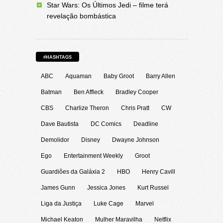
Star Wars: Os Últimos Jedi – filme terá
revelação bombástica
#HASHTAGS
ABC
Aquaman
Baby Groot
Barry Allen
Batman
Ben Affleck
Bradley Cooper
CBS
Charlize Theron
Chris Pratt
CW
Dave Bautista
DC Comics
Deadline
Demolidor
Disney
Dwayne Johnson
Ego
Entertainment Weekly
Groot
Guardiões da Galáxia 2
HBO
Henry Cavill
James Gunn
Jessica Jones
Kurt Russel
Liga da Justiça
Luke Cage
Marvel
Michael Keaton
Mulher Maravilha
Netflix