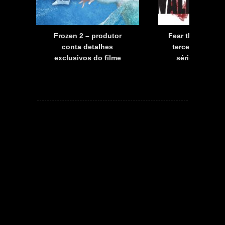
a
Frozen 2 – produtor
Fear the Walkin
a
conta detalhes
terceira tempo
exclusivos do filme
série já tem d
estreia