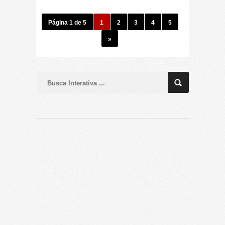
Página 1 de 5
1
2
3
4
5
»