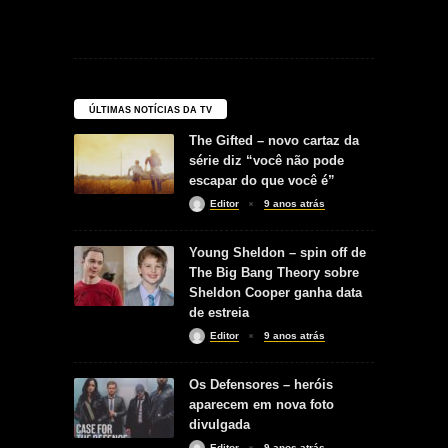
ÚLTIMAS NOTÍCIAS DA TV
The Gifted – novo cartaz da
série diz “você não pode
escapar do que você é”
Editor
9 anos atrás
Young Sheldon – spin off de
The Big Bang Theory sobre
Sheldon Cooper ganha data
de estreia
Editor
9 anos atrás
Os Defensores – heróis
aparecem em nova foto
divulgada
Editor
9 anos atrás