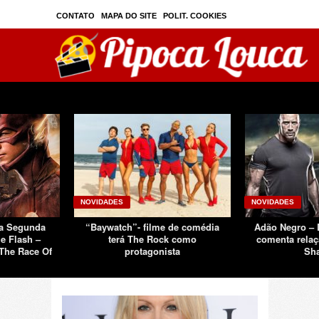
CONTATO
MAPA DO SITE
POLIT. COOKIES
PRIVAC./SEGURANÇA
TOS
SOBRE
NOVIDADES
NOVIDADES
Da Segunda
“Baywatch”- filme de comédia
Adão Negro –
e Flash –
terá The Rock como
comenta relaç
The Race Of
protagonista
Sh