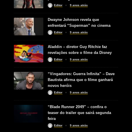
Editor
9 anos atrás
Dwayne Johnson revela que
enfrentará “Superman” no cinema
Editor
9 anos atrás
Aladdin – diretor Guy Ritchie faz
revelações sobre o filme da Disney
Editor
9 anos atrás
“Vingadores: Guerra Infinita” – Dave
Bautista afirma que o filme ganhará
novos heróis
Editor
9 anos atrás
“Blade Runner 2049” – confira o
teaser do trailer que sairá segunda
feira
Editor
9 anos atrás