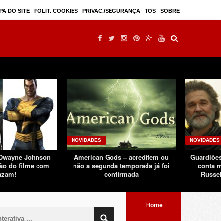
Mulan – filme live-action seguindo sucesso d ...
PA DO SITE
POLIT. COOKIES
PRIVAC./SEGURANÇA
TOS
SOBRE
NOVIDADES
NOVIDADES
 Dwayne Johnson
American Gods – acreditem ou
Guardiões
ão do filme com
não a segunda temporada já foi
conta m
azam!
confirmada
Russel
Home