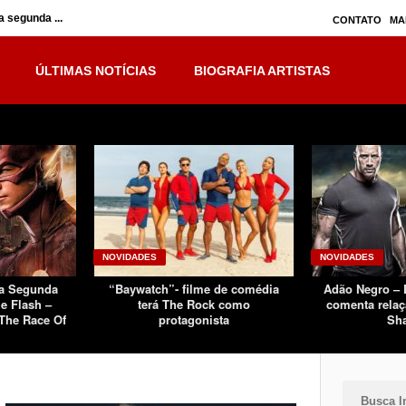
 segunda ...
Inumanos – série seguirá separada, mas no ...
CONTATO
MA
ÚLTIMAS NOTÍCIAS
BIOGRAFIA ARTISTAS
NOVIDADES
NOVIDADES
Da Segunda
“Baywatch”- filme de comédia
Adão Negro –
e Flash –
terá The Rock como
comenta relaç
The Race Of
protagonista
Sh