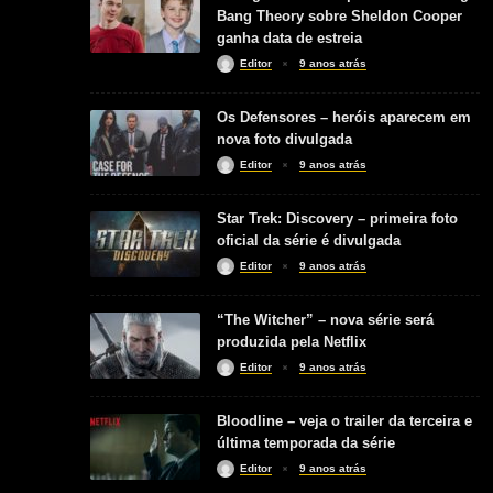
Bang Theory sobre Sheldon Cooper
ganha data de estreia
Editor
9 anos atrás
Os Defensores – heróis aparecem em
nova foto divulgada
Editor
9 anos atrás
Star Trek: Discovery – primeira foto
oficial da série é divulgada
Editor
9 anos atrás
“The Witcher” – nova série será
produzida pela Netflix
Editor
9 anos atrás
Bloodline – veja o trailer da terceira e
última temporada da série
Editor
9 anos atrás