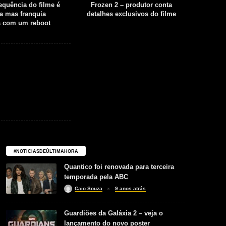
sequência do filme é
Frozen 2 – produtor conta
Fear th
a mas franquia
detalhes exclusivos do filme
tempor
á com um reboot
#NOTICIASDEÚLTIMAHORA
Quantico foi renovada para terceira
temporada pela ABC
Caio Souza
9 anos atrás
Guardiões da Galáxia 2 – veja o
lançamento do novo poster