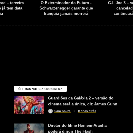
ad – terceira
O Exterminador do Futuro -
G.I. Joe 3 – 
 já tem data
Schwarzenegger garante que
cancelad
ia
franquia jamais morrerá
continuar
ÚLTIMAS NOTÍCIAS DO CINEMA
Guardiões da Galáxia 2 – versão do
cinema será a única, diz James Gunn
Caio Souza
9 anos atrás
Diretor do filme Homem-Aranha
poderá dirigir The Flash