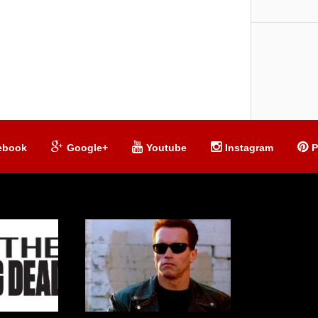
ebook
Google+
Youtube
Instagram
P