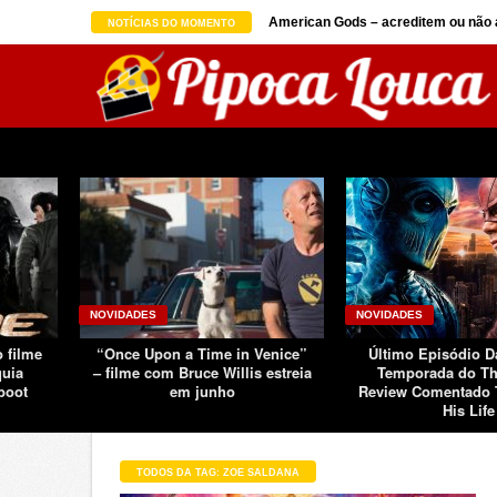
on seguindo sucesso d ...
American Gods – acreditem ou não a
NOTÍCIAS DO MOMENTO
NOVIDADES
NOVIDADES
o filme
“Once Upon a Time in Venice”
Último Episódio 
quia
– filme com Bruce Willis estreia
Temporada do Th
boot
em junho
Review Comentado 
His Life
TODOS DA TAG: ZOE SALDANA