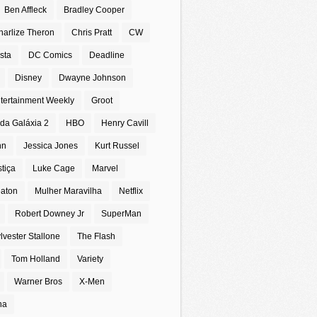
Ben Affleck
Bradley Cooper
harlize Theron
Chris Pratt
CW
sta
DC Comics
Deadline
Disney
Dwayne Johnson
tertainment Weekly
Groot
da Galáxia 2
HBO
Henry Cavill
nn
Jessica Jones
Kurt Russel
stiça
Luke Cage
Marvel
eaton
Mulher Maravilha
Netflix
Robert Downey Jr
SuperMan
lvester Stallone
The Flash
Tom Holland
Variety
Warner Bros
X-Men
na