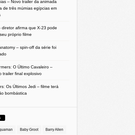
as – Novo trailer da animada
a de três múmias egípcias em
s
 diretor afirma que X-23 pode
seu próprio filme
natomy – spin-off da série foi
ado
rmers: O Último Cavaleiro –
 trailer final explosivo
rs: Os Últimos Jedi – filme terá
ão bombástica
S
quaman
Baby Groot
Barry Allen