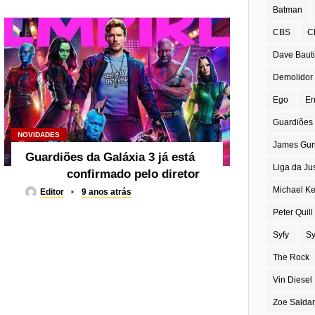
Batman
CBS
C
Dave Bauti
Demolidor
Ego
En
Guardiões 
NOVIDADES
James Gu
Guardiões da Galáxia 3 já está
Liga da Ju
confirmado pelo diretor
Michael K
Editor
9 anos atrás
Peter Quill
Syfy
Sy
The Rock
Vin Diesel
Zoe Salda