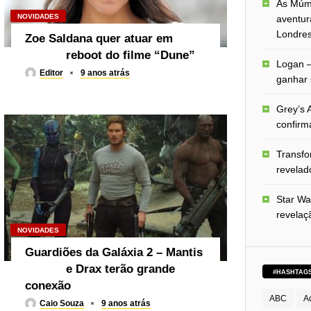
As Múmi
NOVIDADES
aventur
Londre
Zoe Saldana quer atuar em
reboot do filme “Dune”
Logan –
Editor
9 anos atrás
ganhar 
Grey’s A
confirm
Transfo
revelado
Star Wa
revelaç
NOVIDADES
Guardiões da Galáxia 2 – Mantis
e Drax terão grande
#HASHTAG
conexão
ABC
A
Caio Souza
9 anos atrás