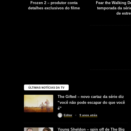
filme é
Frozen 2 – produtor conta
Fear the Walking De
uia
detalhes exclusivos do filme
temporada da série
boot
de estre
ÚLTIMAS NOTÍCIAS DA TV
The Gifted – novo cartaz da série diz
“você não pode escapar do que você
é”
Editor
9 anos atrás
Young Sheldon – spin off de The Big