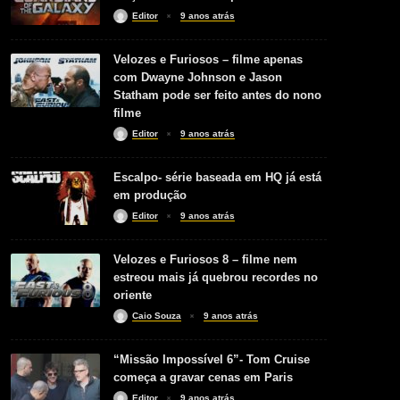
Editor
9 anos atrás
Velozes e Furiosos – filme apenas
com Dwayne Johnson e Jason
Statham pode ser feito antes do nono
filme
Editor
9 anos atrás
Escalpo- série baseada em HQ já está
em produção
Editor
9 anos atrás
Velozes e Furiosos 8 – filme nem
estreou mais já quebrou recordes no
oriente
Caio Souza
9 anos atrás
“Missão Impossível 6”- Tom Cruise
começa a gravar cenas em Paris
Editor
9 anos atrás