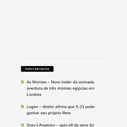
POSTS RECENTES
As Múmias – Novo trailer da animada
aventura de três múmias egípcias em
Londres
Logan – diretor afirma que X-23 pode
ganhar seu próprio filme
Grey’s Anatomy – spin-off da série foi