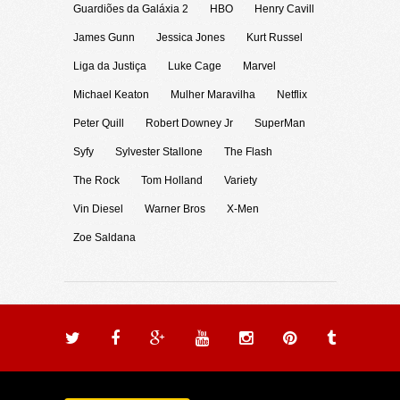
Guardiões da Galáxia 2
HBO
Henry Cavill
James Gunn
Jessica Jones
Kurt Russel
Liga da Justiça
Luke Cage
Marvel
Michael Keaton
Mulher Maravilha
Netflix
Peter Quill
Robert Downey Jr
SuperMan
Syfy
Sylvester Stallone
The Flash
The Rock
Tom Holland
Variety
Vin Diesel
Warner Bros
X-Men
Zoe Saldana