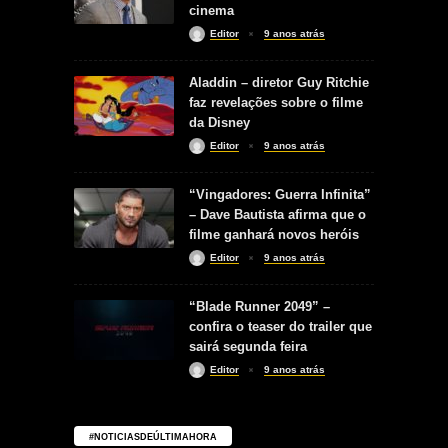
cinema
Editor
9 anos atrás
Aladdin – diretor Guy Ritchie
faz revelações sobre o filme
da Disney
Editor
9 anos atrás
“Vingadores: Guerra Infinita”
– Dave Bautista afirma que o
filme ganhará novos heróis
Editor
9 anos atrás
“Blade Runner 2049” –
confira o teaser do trailer que
sairá segunda feira
Editor
9 anos atrás
#NOTICIASDEÚLTIMAHORA