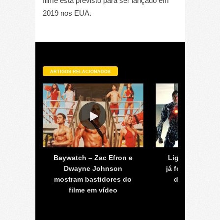
filme está previsto para ser lançado em
2019 nos EUA.
ARTIGOS RELACIONADOS
Homem-
Baywatch – Zac Efron e
Liga da Justiça
rigir
Dwayne Johnson
já foi refeito d
mostram bastidores do
depois de al
filme em vídeo
revisões