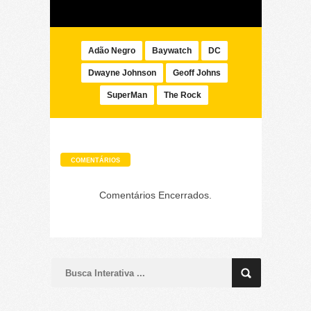
Adão Negro
Baywatch
DC
Dwayne Johnson
Geoff Johns
SuperMan
The Rock
COMENTÁRIOS
Comentários Encerrados.