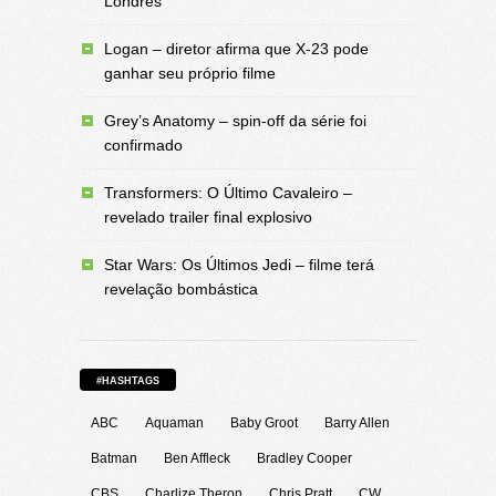
Londres
Logan – diretor afirma que X-23 pode
ganhar seu próprio filme
Grey’s Anatomy – spin-off da série foi
confirmado
Transformers: O Último Cavaleiro –
revelado trailer final explosivo
Star Wars: Os Últimos Jedi – filme terá
revelação bombástica
#HASHTAGS
ABC
Aquaman
Baby Groot
Barry Allen
Batman
Ben Affleck
Bradley Cooper
CBS
Charlize Theron
Chris Pratt
CW