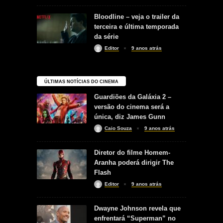
Bloodline – veja o trailer da
terceira e última temporada
da série
Editor
9 anos atrás
ÚLTIMAS NOTÍCIAS DO CINEMA
Guardiões da Galáxia 2 –
versão do cinema será a
única, diz James Gunn
Caio Souza
9 anos atrás
Diretor do filme Homem-
Aranha poderá dirigir The
Flash
Editor
9 anos atrás
Dwayne Johnson revela que
enfrentará “Superman” no