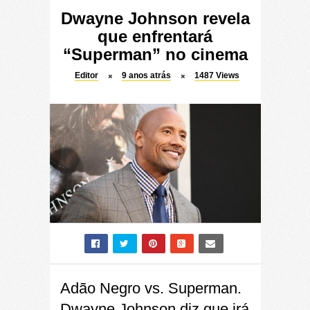
Dwayne Johnson revela
que enfrentará
“Superman” no cinema
Editor
9 anos atrás
1487
Views
Adão Negro vs. Superman.
Dwayne Johnson diz que irá