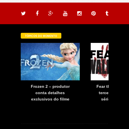
TÓPICOS DO MOMENTO
a
Frozen 2 – produtor
Fear the Walkin
a
conta detalhes
terceira tempo
exclusivos do filme
série já tem d
estreia