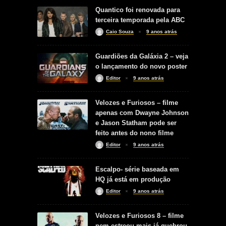
Quantico foi renovada para
terceira temporada pela ABC
Caio Souza
9 anos atrás
Guardiões da Galáxia 2 – veja
o lançamento do novo poster
Editor
9 anos atrás
Velozes e Furiosos – filme
apenas com Dwayne Johnson
e Jason Statham pode ser
feito antes do nono filme
Editor
9 anos atrás
Escalpo- série baseada em
HQ já está em produção
Editor
9 anos atrás
Velozes e Furiosos 8 – filme
nem estreou mais já quebrou