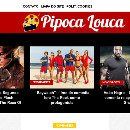
CONTATO
MAPA DO SITE
POLIT. COOKIES
PRIVAC./SEGURANÇA
TOS
SOBRE
NOVIDADES
NOVIDADES
Da Segunda
“Baywatch”- filme de comédia
Adão Negro –
e Flash –
terá The Rock como
comenta relaç
The Race Of
protagonista
Sh
NOVIDADES