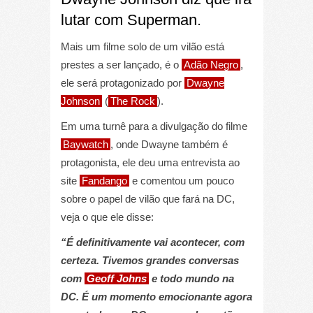
lutar com Superman.
Mais um filme solo de um vilão está
prestes a ser lançado, é o
Adão Negro
,
ele será protagonizado por
Dwayne
Johnson
(
The Rock
).
Em uma turnê para a divulgação do filme
Baywatch
, onde Dwayne também é
protagonista, ele deu uma entrevista ao
site
Fandango
e comentou um pouco
sobre o papel de vilão que fará na DC,
veja o que ele disse:
“É definitivamente vai acontecer, com
certeza. Tivemos grandes conversas
com
Geoff Johns
e todo mundo na
DC. É um momento emocionante agora