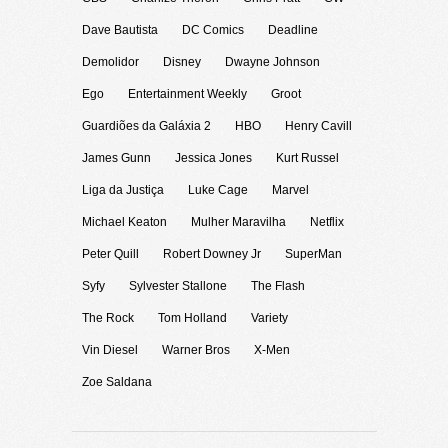
Dave Bautista
DC Comics
Deadline
Demolidor
Disney
Dwayne Johnson
Ego
Entertainment Weekly
Groot
Guardiões da Galáxia 2
HBO
Henry Cavill
James Gunn
Jessica Jones
Kurt Russel
Liga da Justiça
Luke Cage
Marvel
Michael Keaton
Mulher Maravilha
Netflix
Peter Quill
Robert Downey Jr
SuperMan
Syfy
Sylvester Stallone
The Flash
The Rock
Tom Holland
Variety
Vin Diesel
Warner Bros
X-Men
Zoe Saldana