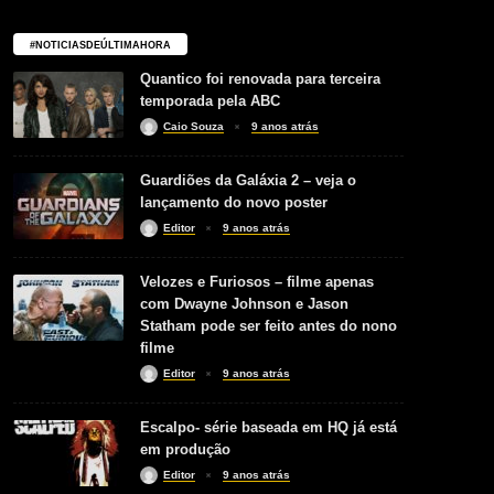
#NOTICIASDEÚLTIMAHORA
Quantico foi renovada para terceira
temporada pela ABC
Caio Souza
9 anos atrás
Guardiões da Galáxia 2 – veja o
lançamento do novo poster
Editor
9 anos atrás
Velozes e Furiosos – filme apenas
com Dwayne Johnson e Jason
Statham pode ser feito antes do nono
filme
Editor
9 anos atrás
Escalpo- série baseada em HQ já está
em produção
Editor
9 anos atrás