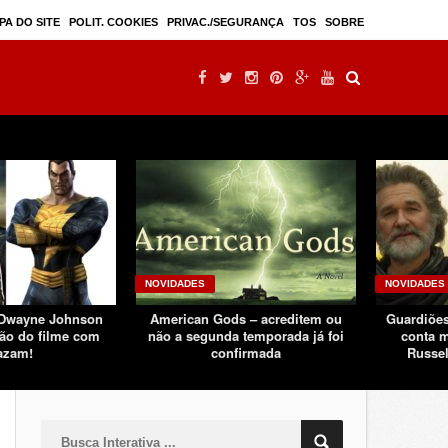
Mulan – filme live-action seguindo sucesso d ...
PA DO SITE
POLIT. COOKIES
PRIVAC./SEGURANÇA
TOS
SOBRE
NOVIDADES
NOVIDADES
 Dwayne Johnson
American Gods – acreditem ou
Guardiões
ão do filme com
não a segunda temporada já foi
conta m
azam!
confirmada
Russel