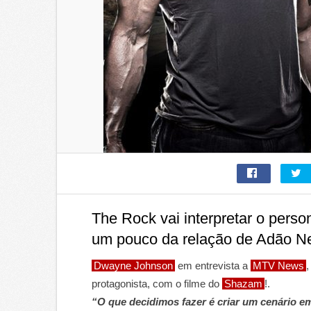
The Rock vai interpretar o per
um pouco da relação de Adão 
Dwayne Johnson
em entrevista a
MTV News
,
protagonista, com o filme do
Shazam
!.
“O que decidimos fazer é criar um cenário e