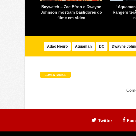
lme Homem-Aranha
Baywatch – Zac Efron e Dwayne
“Aquaman”
gir The Flash
Johnson mostram bastidores do
Rangers ter
filme em vídeo
n
Adão Negro
Aquaman
DC
Dwayne John
COMENTÁRIOS
Come
Twitter
Fac