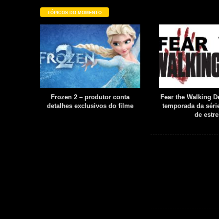
TÓPICOS DO MOMENTO
filme é
Frozen 2 – produtor conta
Fear the Walking De
uia
detalhes exclusivos do filme
temporada da série
boot
de estre