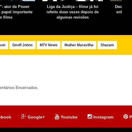
- ator de Power
Liga da Justiça – filme já foi
Dwayne J
á papel importante
refeito duas vezes depois de
enfrent
o filme
algumas revisões
son
Geoff Johns
MTV News
Mulher Maravilha
Shazam
ntários Encerrados.
ebook
Google+
Youtube
Instagram
P