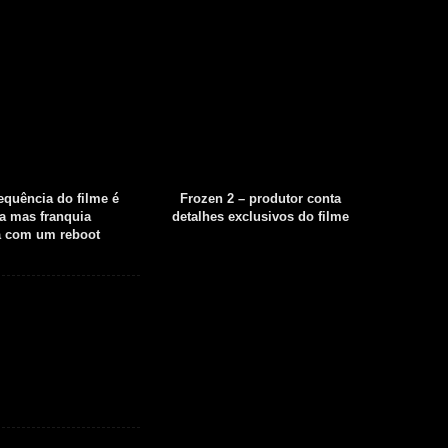
sequência do filme é
Frozen 2 – produtor conta
Fear th
a mas franquia
detalhes exclusivos do filme
tempor
á com um reboot