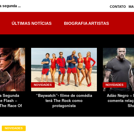
 segunda ...
Inumanos – série seguirá separada, mas no ...
CONTATO
MA
ÚLTIMAS NOTÍCIAS
BIOGRAFIA ARTISTAS
NOVIDADES
NOVIDADES
Da Segunda
“Baywatch”- filme de comédia
Adão Negro –
e Flash –
terá The Rock como
comenta relaç
The Race Of
protagonista
Sh
NOVIDADES