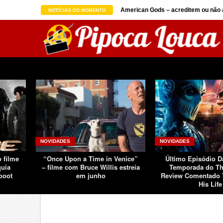
on seguindo sucesso d ...
American Gods – acreditem ou não a
NOTÍCIAS DO MOMENTO
NOVIDADES
NOVIDADES
o filme
“Once Upon a Time in Venice”
Último Episódio 
quia
– filme com Bruce Willis estreia
Temporada do Th
boot
em junho
Review Comentado 
His Life