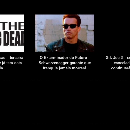
ad – terceira
O Exterminador do Futuro -
G.I. Joe 3 – 
 já tem data
Schwarzenegger garante que
cancelad
ia
franquia jamais morrerá
continuar