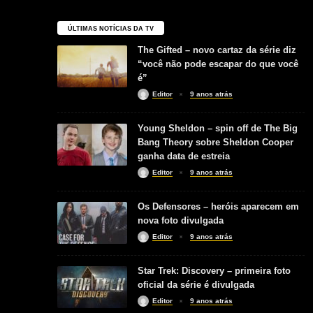
ÚLTIMAS NOTÍCIAS DA TV
The Gifted – novo cartaz da série diz
“você não pode escapar do que você
é”
Editor
9 anos atrás
Young Sheldon – spin off de The Big
Bang Theory sobre Sheldon Cooper
ganha data de estreia
Editor
9 anos atrás
Os Defensores – heróis aparecem em
nova foto divulgada
Editor
9 anos atrás
Star Trek: Discovery – primeira foto
oficial da série é divulgada
Editor
9 anos atrás