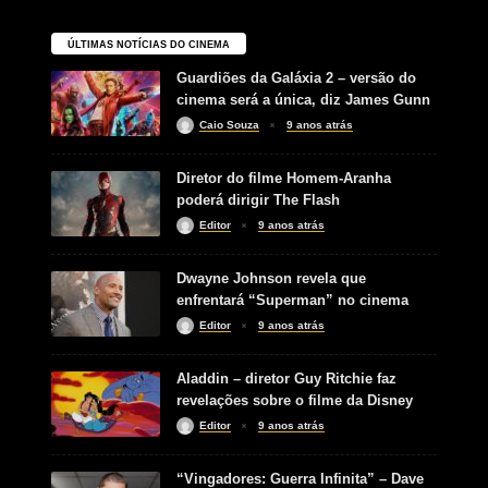
ÚLTIMAS NOTÍCIAS DO CINEMA
Guardiões da Galáxia 2 – versão do
cinema será a única, diz James Gunn
Caio Souza
9 anos atrás
Diretor do filme Homem-Aranha
poderá dirigir The Flash
Editor
9 anos atrás
Dwayne Johnson revela que
enfrentará “Superman” no cinema
Editor
9 anos atrás
Aladdin – diretor Guy Ritchie faz
revelações sobre o filme da Disney
Editor
9 anos atrás
“Vingadores: Guerra Infinita” – Dave