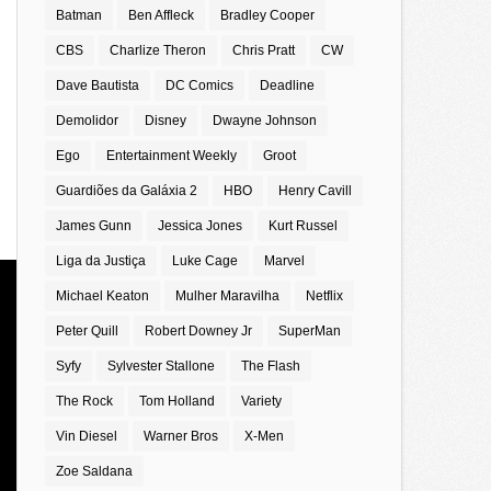
Batman
Ben Affleck
Bradley Cooper
CBS
Charlize Theron
Chris Pratt
CW
Dave Bautista
DC Comics
Deadline
Demolidor
Disney
Dwayne Johnson
Ego
Entertainment Weekly
Groot
Guardiões da Galáxia 2
HBO
Henry Cavill
James Gunn
Jessica Jones
Kurt Russel
Liga da Justiça
Luke Cage
Marvel
Michael Keaton
Mulher Maravilha
Netflix
Peter Quill
Robert Downey Jr
SuperMan
Syfy
Sylvester Stallone
The Flash
The Rock
Tom Holland
Variety
Vin Diesel
Warner Bros
X-Men
Zoe Saldana