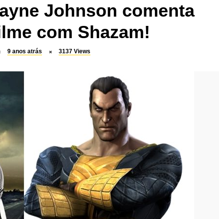
ayne Johnson comenta
filme com Shazam!
9 anos atrás
3137
Views