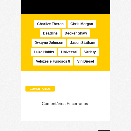
Charlize Theron
Chris Morgan
Deadline
Decker Shaw
Dwayne Johnson
Jason Statham
Luke Hobbs
Universal
Variety
Velozes e Furiosos 8
Vin Diesel
COMENTÁRIOS
Comentários Encerrados.