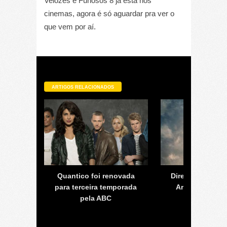
Velozes e Furiosos 8 já está nos
cinemas, agora é só aguardar pra ver o
que vem por aí.
ARTIGOS RELACIONADOS
áxia 2
Quantico foi renovada
Diretor do film
nema
para terceira temporada
Aranha poderá 
 James
pela ABC
The Flas