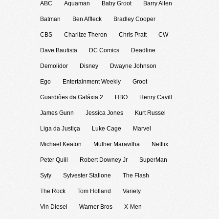
ABC
Aquaman
Baby Groot
Barry Allen
Batman
Ben Affleck
Bradley Cooper
CBS
Charlize Theron
Chris Pratt
CW
Dave Bautista
DC Comics
Deadline
Demolidor
Disney
Dwayne Johnson
Ego
Entertainment Weekly
Groot
Guardiões da Galáxia 2
HBO
Henry Cavill
James Gunn
Jessica Jones
Kurt Russel
Liga da Justiça
Luke Cage
Marvel
Michael Keaton
Mulher Maravilha
Netflix
Peter Quill
Robert Downey Jr
SuperMan
Syfy
Sylvester Stallone
The Flash
The Rock
Tom Holland
Variety
Vin Diesel
Warner Bros
X-Men