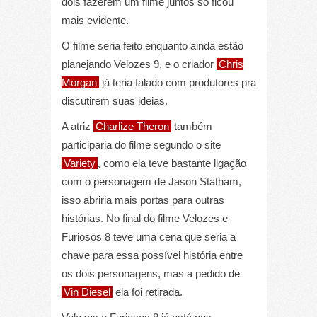
dois fazerem um filme juntos só ficou
mais evidente.
O filme seria feito enquanto ainda estão
planejando Velozes 9, e o criador
Chris
Morgan
já teria falado com produtores pra
discutirem suas ideias.
A atriz
Charlize Theron
também
participaria do filme segundo o site
Variety
, como ela teve bastante ligação
com o personagem de Jason Statham,
isso abriria mais portas para outras
histórias. No final do filme Velozes e
Furiosos 8 teve uma cena que seria a
chave para essa possível história entre
os dois personagens, mas a pedido de
Vin Diesel
ela foi retirada.