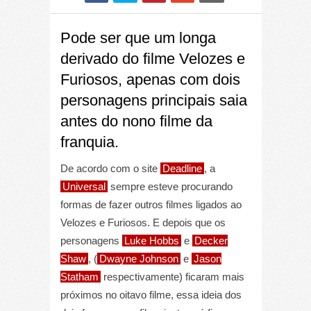
Pode ser que um longa
derivado do filme Velozes e
Furiosos, apenas com dois
personagens principais saia
antes do nono filme da
franquia.
De acordo com o site
Deadline
, a
Universal
sempre esteve procurando
formas de fazer outros filmes ligados ao
Velozes e Furiosos. E depois que os
personagens
Luke Hobbs
e
Decker
Shaw
, (
Dwayne Johnson
e
Jason
Statham
respectivamente) ficaram mais
próximos no oitavo filme, essa ideia dos