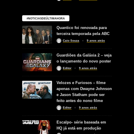
#NOTICIASDEÚLTIMAHORA
Quantico foi renovada para
terceira temporada pela ABC
Caio Souza
9 anos atrás
Guardiões da Galáxia 2 – veja
o lançamento do novo poster
Editor
9 anos atrás
Velozes e Furiosos – filme
apenas com Dwayne Johnson
e Jason Statham pode ser
feito antes do nono filme
Editor
9 anos atrás
Escalpo- série baseada em
HQ já está em produção