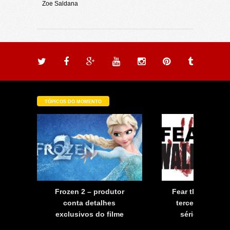
Zoe Saldana
TÓPICOS DO MOMENTO
a
Frozen 2 – produtor
Fear the Walkin
a
conta detalhes
terceira tempo
exclusivos do filme
série já tem d
estreia