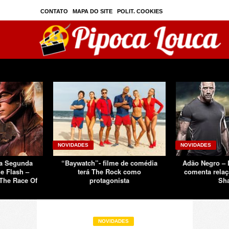
CONTATO
MAPA DO SITE
POLIT. COOKIES
PRIVAC./SEGURANÇA
TOS
SOBRE
NOVIDADES
NOVIDADES
Da Segunda
“Baywatch”- filme de comédia
Adão Negro –
e Flash –
terá The Rock como
comenta relaç
The Race Of
protagonista
Sh
NOVIDADES