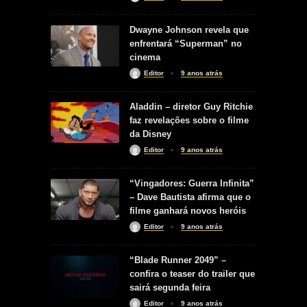
Dwayne Johnson revela que
enfrentará “Superman” no
cinema
Editor
9 anos atrás
Aladdin – diretor Guy Ritchie
faz revelações sobre o filme
da Disney
Editor
9 anos atrás
“Vingadores: Guerra Infinita”
– Dave Bautista afirma que o
filme ganhará novos heróis
Editor
9 anos atrás
“Blade Runner 2049” –
confira o teaser do trailer que
sairá segunda feira
Editor
9 anos atrás