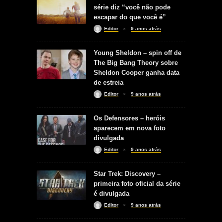
série diz “você não pode
escapar do que você é”
Editor
9 anos atrás
Young Sheldon – spin off de
The Big Bang Theory sobre
Sheldon Cooper ganha data
de estreia
Editor
9 anos atrás
Os Defensores – heróis
aparecem em nova foto
divulgada
Editor
9 anos atrás
Star Trek: Discovery –
primeira foto oficial da série
é divulgada
Editor
9 anos atrás