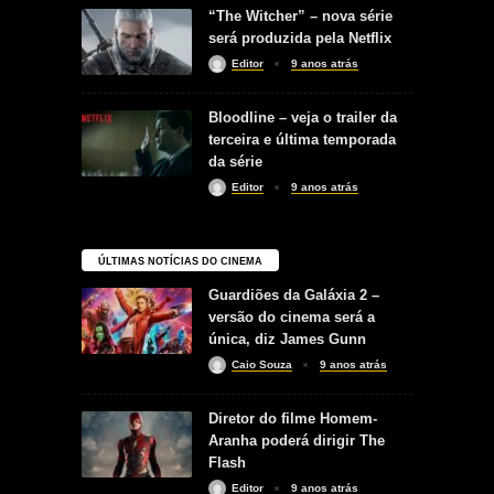
“The Witcher” – nova série
será produzida pela Netflix
Editor
9 anos atrás
Bloodline – veja o trailer da
terceira e última temporada
da série
Editor
9 anos atrás
ÚLTIMAS NOTÍCIAS DO CINEMA
Guardiões da Galáxia 2 –
versão do cinema será a
única, diz James Gunn
Caio Souza
9 anos atrás
Diretor do filme Homem-
Aranha poderá dirigir The
Flash
Editor
9 anos atrás