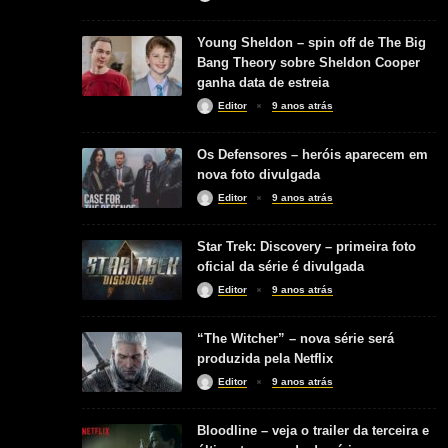
Young Sheldon – spin off de The Big
Bang Theory sobre Sheldon Cooper
ganha data de estreia
Editor
9 anos atrás
Os Defensores – heróis aparecem em
nova foto divulgada
Editor
9 anos atrás
Star Trek: Discovery – primeira foto
oficial da série é divulgada
Editor
9 anos atrás
“The Witcher” – nova série será
produzida pela Netflix
Editor
9 anos atrás
Bloodline – veja o trailer da terceira e