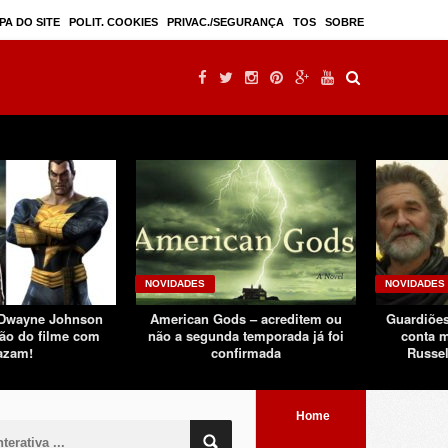
Mulan – filme live-action seguindo sucesso d ...
PA DO SITE
POLIT. COOKIES
PRIVAC./SEGURANÇA
TOS
SOBRE
NOVIDADES
NOVIDADES
 Dwayne Johnson
American Gods – acreditem ou
Guardiões
ão do filme com
não a segunda temporada já foi
conta m
azam!
confirmada
Russel
Home