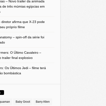
as – Novo trailer da animada
a de três múmias egípcias em
s
 diretor afirma que X-23 pode
seu próprio filme
natomy – spin-off da série foi
ado
rmers: O Último Cavaleiro –
 trailer final explosivo
rs: Os Últimos Jedi – filme terá
ão bombástica
S
quaman
Baby Groot
Barry Allen