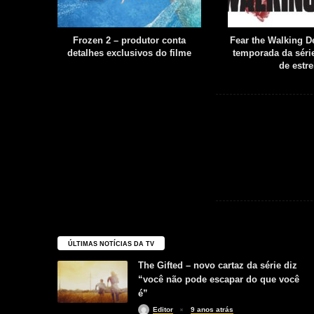
filme é
Frozen 2 – produtor conta
Fear the Walking De
uia
detalhes exclusivos do filme
temporada da série
boot
de estre
ÚLTIMAS NOTÍCIAS DA TV
The Gifted – novo cartaz da série diz
“você não pode escapar do que você
é”
Editor
9 anos atrás