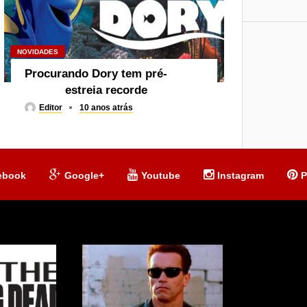
NOVIDADES
Procurando Dory tem pré-
estreia recorde
Editor
10 anos atrás
ebook
Google+
Youtube
Instagram
P