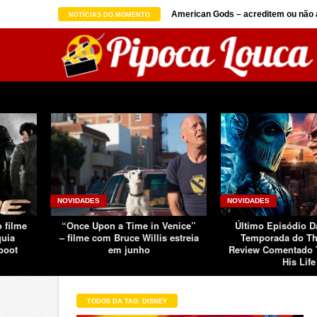
on seguindo sucesso d ...
American Gods – acreditem ou não a
NOTÍCIAS DO MOMENTO
NOVIDADES
NOVIDADES
o filme
“Once Upon a Time in Venice”
Último Episódio 
quia
– filme com Bruce Willis estreia
Temporada do Th
boot
em junho
Review Comentado 
His Life
TODOS DA TAG: DISNEY