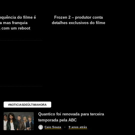
sequência do filme é
Frozen 2 – produtor conta
Fear th
a mas franquia
detalhes exclusivos do filme
tempor
á com um reboot
#NOTICIASDEÚLTIMAHORA
Quantico foi renovada para terceira
temporada pela ABC
Caio Souza
9 anos atrás