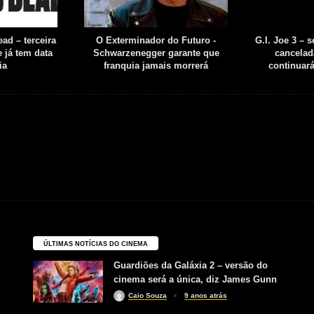
ad – terceira
O Exterminador do Futuro -
G.I. Joe 3 – 
 já tem data
Schwarzenegger garante que
cancelad
ia
franquia jamais morrerá
continuar
ÚLTIMAS NOTÍCIAS DO CINEMA
Guardiões da Galáxia 2 – versão do
cinema será a única, diz James Gunn
Caio Souza
9 anos atrás