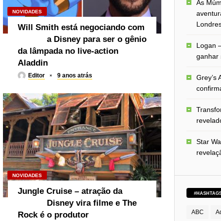
As Múmi
NOVIDADES
aventur
Londre
Will Smith está negociando com
a Disney para ser o gênio
Logan –
da lâmpada no live-action
ganhar 
Aladdin
Editor
9 anos atrás
Grey’s A
confirm
Transfo
revelado
Star Wa
revelaç
NOVIDADES
Jungle Cruise – atração da
#HASHTAG
Disney vira filme e The
ABC
A
Rock é o produtor