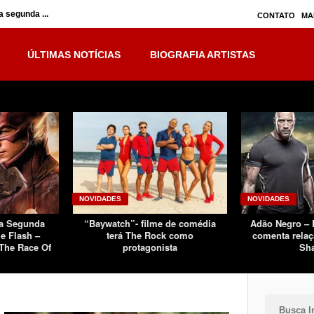
 segunda ...
Inumanos – série seguirá separada, mas no ...
CONTATO
MA
ÚLTIMAS NOTÍCIAS
BIOGRAFIA ARTISTAS
NOVIDADES
NOVIDADES
Da Segunda
“Baywatch”- filme de comédia
Adão Negro –
e Flash –
terá The Rock como
comenta relaç
The Race Of
protagonista
Sh