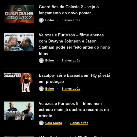
Guardiões da Galáxia 2 – veja o
lançamento do novo poster
Editor
9 anos atrás
Velozes e Furiosos – filme apenas
com Dwayne Johnson e Jason
Statham pode ser feito antes do nono
filme
Editor
9 anos atrás
Escalpo- série baseada em HQ já está
em produção
Editor
9 anos atrás
Velozes e Furiosos 8 – filme nem
estreou mais já quebrou recordes no
oriente
Caio Souza
9 anos atrás