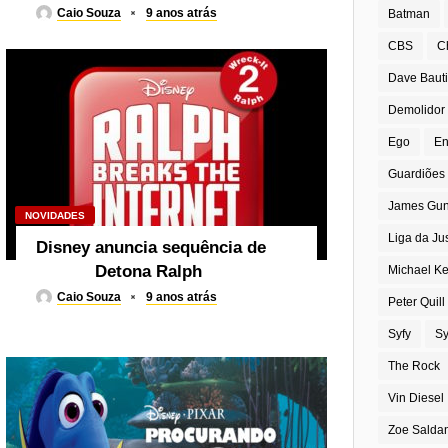
Caio Souza
9 anos atrás
Batman
CBS
C
Dave Bauti
Demolidor
Ego
En
Guardiões 
James Gu
NOVIDADES
Liga da Ju
Disney anuncia sequência de
Detona Ralph
Michael K
Caio Souza
9 anos atrás
Peter Quill
Syfy
Sy
The Rock
Vin Diesel
Zoe Salda