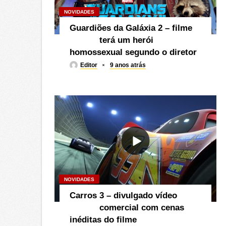
NOVIDADES
Guardiões da Galáxia 2 – filme
terá um herói
homossexual segundo o diretor
Editor
9 anos atrás
NOVIDADES
Carros 3 – divulgado vídeo
comercial com cenas
inéditas do filme