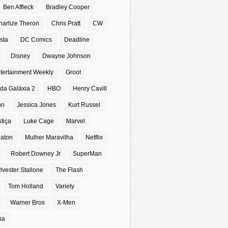
Ben Affleck
Bradley Cooper
harlize Theron
Chris Pratt
CW
sta
DC Comics
Deadline
Disney
Dwayne Johnson
tertainment Weekly
Groot
da Galáxia 2
HBO
Henry Cavill
nn
Jessica Jones
Kurt Russel
stiça
Luke Cage
Marvel
eaton
Mulher Maravilha
Netflix
Robert Downey Jr
SuperMan
lvester Stallone
The Flash
Tom Holland
Variety
Warner Bros
X-Men
na