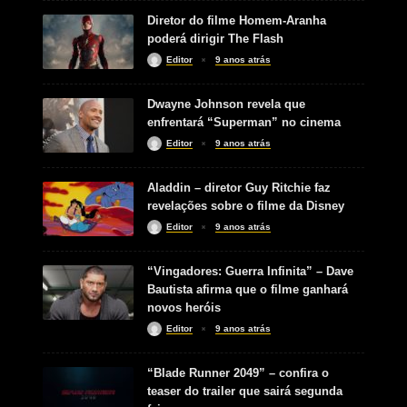
Diretor do filme Homem-Aranha
poderá dirigir The Flash
Editor
9 anos atrás
Dwayne Johnson revela que
enfrentará “Superman” no cinema
Editor
9 anos atrás
Aladdin – diretor Guy Ritchie faz
revelações sobre o filme da Disney
Editor
9 anos atrás
“Vingadores: Guerra Infinita” – Dave
Bautista afirma que o filme ganhará
novos heróis
Editor
9 anos atrás
“Blade Runner 2049” – confira o
teaser do trailer que sairá segunda