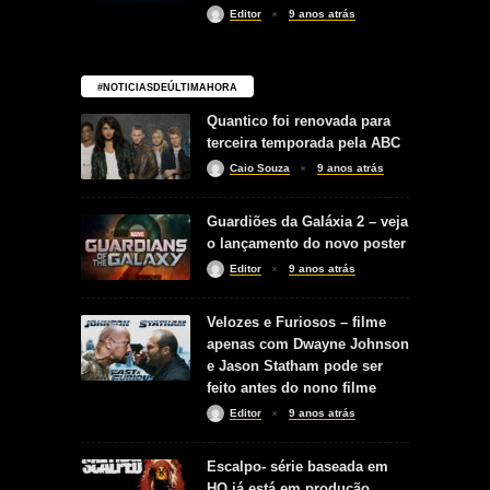
Editor
9 anos atrás
#NOTICIASDEÚLTIMAHORA
Quantico foi renovada para
terceira temporada pela ABC
Caio Souza
9 anos atrás
Guardiões da Galáxia 2 – veja
o lançamento do novo poster
Editor
9 anos atrás
Velozes e Furiosos – filme
apenas com Dwayne Johnson
e Jason Statham pode ser
feito antes do nono filme
Editor
9 anos atrás
Escalpo- série baseada em
HQ já está em produção