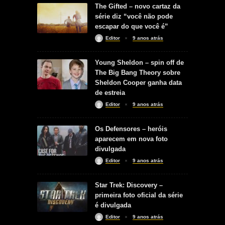
The Gifted – novo cartaz da
série diz “você não pode
escapar do que você é”
Editor
9 anos atrás
Young Sheldon – spin off de
The Big Bang Theory sobre
Sheldon Cooper ganha data
de estreia
Editor
9 anos atrás
Os Defensores – heróis
aparecem em nova foto
divulgada
Editor
9 anos atrás
Star Trek: Discovery –
primeira foto oficial da série
é divulgada
Editor
9 anos atrás