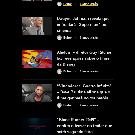
Editor
9 anos atrás
Dwayne Johnson revela que
enfrentará “Superman” no
cinema
Editor
9 anos atrás
Aladdin – diretor Guy Ritchie
faz revelações sobre o filme
da Disney
Editor
9 anos atrás
“Vingadores: Guerra Infinita”
– Dave Bautista afirma que o
filme ganhará novos heróis
Editor
9 anos atrás
“Blade Runner 2049” –
confira o teaser do trailer que
sairá segunda feira