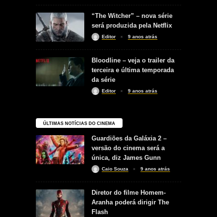
“The Witcher” – nova série
será produzida pela Netflix
Editor
9 anos atrás
Bloodline – veja o trailer da
terceira e última temporada
da série
Editor
9 anos atrás
ÚLTIMAS NOTÍCIAS DO CINEMA
Guardiões da Galáxia 2 –
versão do cinema será a
única, diz James Gunn
Caio Souza
9 anos atrás
Diretor do filme Homem-
Aranha poderá dirigir The
Flash