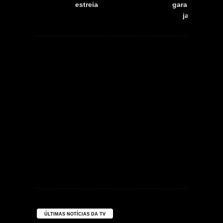
estreia
garante que fr
jamais morr
ÚLTIMAS NOTÍCIAS DA TV