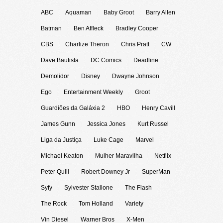
ABC
Aquaman
Baby Groot
Barry Allen
Batman
Ben Affleck
Bradley Cooper
CBS
Charlize Theron
Chris Pratt
CW
Dave Bautista
DC Comics
Deadline
Demolidor
Disney
Dwayne Johnson
Ego
Entertainment Weekly
Groot
Guardiões da Galáxia 2
HBO
Henry Cavill
James Gunn
Jessica Jones
Kurt Russel
Liga da Justiça
Luke Cage
Marvel
Michael Keaton
Mulher Maravilha
Netflix
Peter Quill
Robert Downey Jr
SuperMan
Syfy
Sylvester Stallone
The Flash
The Rock
Tom Holland
Variety
Vin Diesel
Warner Bros
X-Men