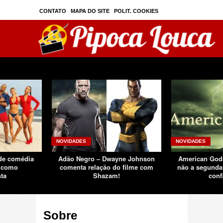
CONTATO
MAPA DO SITE
POLIT. COOKIES
PRIVAC./SEGURANÇA
TOS
SOBRE
NOVIDADES
NOVIDADES
 de comédia
Adão Negro – Dwayne Johnson
American Gods
k como
comenta relação do filme com
não a segunda 
ta
Shazam!
conf
Sobre