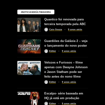
#NOTICIASDEÚLTIMAHORA
Quantico foi renovada para
terceira temporada pela ABC
Caio Souza
9 anos atrás
Guardiões da Galáxia 2 – veja
o lançamento do novo poster
Editor
9 anos atrás
Velozes e Furiosos – filme
apenas com Dwayne Johnson
e Jason Statham pode ser
feito antes do nono filme
Editor
9 anos atrás
Escalpo- série baseada em
HQ já está em produção
Editor
9 anos atrás