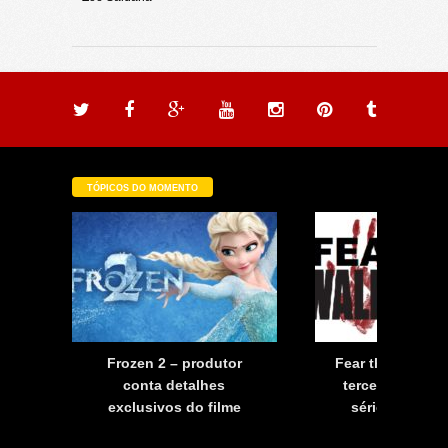
TÓPICOS DO MOMENTO
a
Frozen 2 – produtor
Fear the Walkin
a
conta detalhes
terceira tempo
exclusivos do filme
série já tem d
estreia