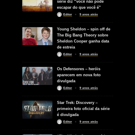
série diz “você não pode
escapar do que você é”
Editor
9 anos atrás
Young Sheldon – spin off de
The Big Bang Theory sobre
Sheldon Cooper ganha data
de estreia
Editor
9 anos atrás
Os Defensores – heróis
aparecem em nova foto
divulgada
Editor
9 anos atrás
Star Trek: Discovery –
primeira foto oficial da série
é divulgada
Editor
9 anos atrás