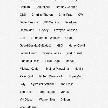
Batman
Ben Affleck
Bradley Cooper
CBS
Charlize Theron
Chris Pratt
CW
Dave Bautista
DC Comics
Deadline
Demolidor
Disney
Dwayne Johnson
Ego
Entertainment Weekly
Groot
Guardiões da Galáxia 2
HBO
Henry Cavill
James Gunn
Jessica Jones
Kurt Russel
Liga da Justiça
Luke Cage
Marvel
Michael Keaton
Mulher Maravilha
Netflix
Peter Quill
Robert Downey Jr
SuperMan
Syfy
Sylvester Stallone
The Flash
The Rock
Tom Holland
Variety
Vin Diesel
Warner Bros
X-Men
Zoe Saldana