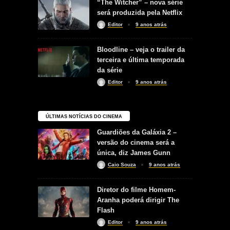
“The Witcher” – nova série
será produzida pela Netflix
Editor
9 anos atrás
Bloodline – veja o trailer da
terceira e última temporada
da série
Editor
9 anos atrás
ÚLTIMAS NOTÍCIAS DO CINEMA
Guardiões da Galáxia 2 –
versão do cinema será a
única, diz James Gunn
Caio Souza
9 anos atrás
Diretor do filme Homem-
Aranha poderá dirigir The
Flash
Editor
9 anos atrás