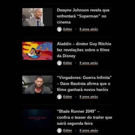
Dwayne Johnson revela que
enfrentará “Superman” no
cinema
Editor
9 anos atrás
Aladdin – diretor Guy Ritchie
faz revelações sobre o filme
da Disney
Editor
9 anos atrás
“Vingadores: Guerra Infinita”
– Dave Bautista afirma que o
filme ganhará novos heróis
Editor
9 anos atrás
“Blade Runner 2049” –
confira o teaser do trailer que
sairá segunda feira
Editor
9 anos atrás