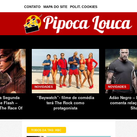
CONTATO
MAPA DO SITE
POLIT. COOKIES
PRIVAC./SEGURANÇA
TOS
SOBRE
NOVIDADES
NOVIDADES
Da Segunda
“Baywatch”- filme de comédia
Adão Negro –
e Flash –
terá The Rock como
comenta relaç
The Race Of
protagonista
Sh
TODOS DA TAG: ABC