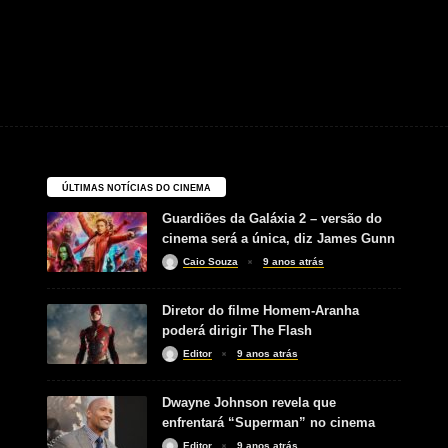
ÚLTIMAS NOTÍCIAS DO CINEMA
Guardiões da Galáxia 2 – versão do
cinema será a única, diz James Gunn
Caio Souza
9 anos atrás
Diretor do filme Homem-Aranha
poderá dirigir The Flash
Editor
9 anos atrás
Dwayne Johnson revela que
enfrentará “Superman” no cinema
Editor
9 anos atrás