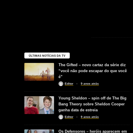
ÚLTIMAS NOTÍCIAS DA TV
The Gifted – novo cartaz da série diz
“você não pode escapar do que você
é”
Editor
9 anos atrás
Young Sheldon – spin off de The Big
Bang Theory sobre Sheldon Cooper
ganha data de estreia
Editor
9 anos atrás
Os Defensores – heróis aparecem em