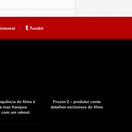
interest
Tumblr
sequência do filme é
Frozen 2 – produtor conta
Fear th
a mas franquia
detalhes exclusivos do filme
tempor
á com um reboot