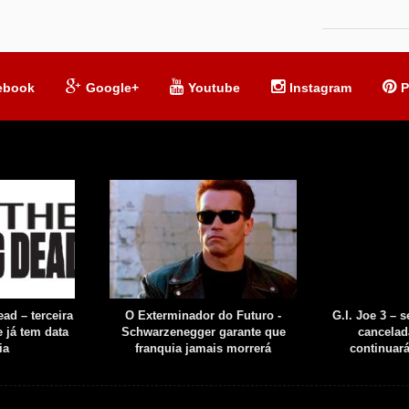
ebook
Google+
Youtube
Instagram
P
ad – terceira
O Exterminador do Futuro -
G.I. Joe 3 – 
 já tem data
Schwarzenegger garante que
cancelad
ia
franquia jamais morrerá
continuar