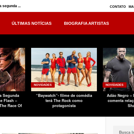
 segunda ...
Inumanos – série seguirá separada, mas no ...
CONTATO
MA
ÚLTIMAS NOTÍCIAS
BIOGRAFIA ARTISTAS
NOVIDADES
NOVIDADES
Da Segunda
“Baywatch”- filme de comédia
Adão Negro –
e Flash –
terá The Rock como
comenta relaç
The Race Of
protagonista
Sh