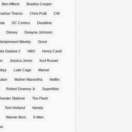
Ben Affleck
Bradley Cooper
harlize Theron
Chris Pratt
CW
sta
DC Comics
Deadline
Disney
Dwayne Johnson
tertainment Weekly
Groot
da Galáxia 2
HBO
Henry Cavill
nn
Jessica Jones
Kurt Russel
stiça
Luke Cage
Marvel
eaton
Mulher Maravilha
Netflix
Robert Downey Jr
SuperMan
lvester Stallone
The Flash
Tom Holland
Variety
Warner Bros
X-Men
na