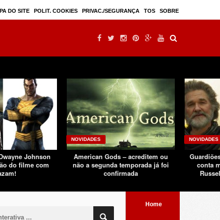
Mulan – filme live-action seguindo sucesso d ...
PA DO SITE
POLIT. COOKIES
PRIVAC./SEGURANÇA
TOS
SOBRE
NOVIDADES
NOVIDADES
 Dwayne Johnson
American Gods – acreditem ou
Guardiões
ão do filme com
não a segunda temporada já foi
conta m
azam!
confirmada
Russel
Home