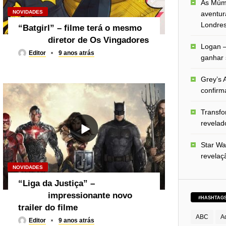
As Múmi
NOVIDADES
aventur
Londre
“Batgirl” – filme terá o mesmo
diretor de Os Vingadores
Logan –
Editor
9 anos atrás
ganhar 
Grey’s A
confirm
Transfo
revelado
Star Wa
revelaç
NOVIDADES
“Liga da Justiça” –
impressionante novo
#HASHTAG
trailer do filme
ABC
A
Editor
9 anos atrás