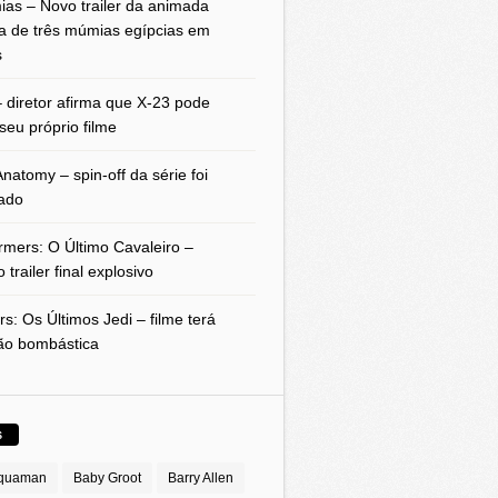
as – Novo trailer da animada
a de três múmias egípcias em
s
 diretor afirma que X-23 pode
seu próprio filme
natomy – spin-off da série foi
ado
rmers: O Último Cavaleiro –
 trailer final explosivo
rs: Os Últimos Jedi – filme terá
ão bombástica
S
quaman
Baby Groot
Barry Allen