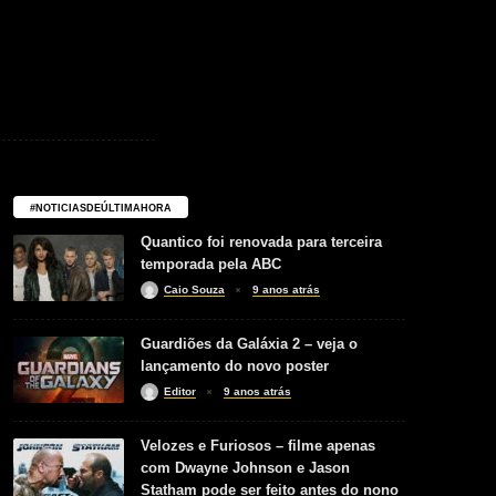
#NOTICIASDEÚLTIMAHORA
Quantico foi renovada para terceira
temporada pela ABC
Caio Souza
9 anos atrás
Guardiões da Galáxia 2 – veja o
lançamento do novo poster
Editor
9 anos atrás
Velozes e Furiosos – filme apenas
com Dwayne Johnson e Jason
Statham pode ser feito antes do nono