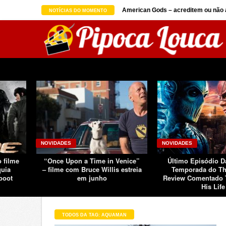
on seguindo sucesso d ...
American Gods – acreditem ou não a
NOTÍCIAS DO MOMENTO
NOVIDADES
NOVIDADES
o filme
“Once Upon a Time in Venice”
Último Episódio 
quia
– filme com Bruce Willis estreia
Temporada do Th
boot
em junho
Review Comentado 
His Life
TODOS DA TAG: AQUAMAN