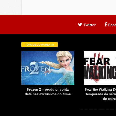
Twitter
Fac
TÓPICOS DO MOMENTO
filme é
Frozen 2 – produtor conta
Fear the Walking De
uia
detalhes exclusivos do filme
temporada da série
boot
de estre