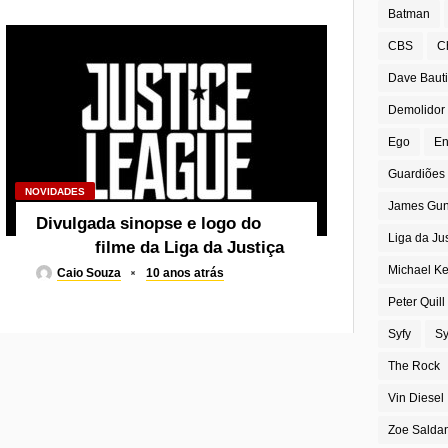
Batman
CBS
C
Dave Bauti
Demolidor
Ego
En
Guardiões 
NOVIDADES
James Gu
Divulgada sinopse e logo do
Liga da Ju
filme da Liga da Justiça
Michael K
Caio Souza
10 anos atrás
Peter Quill
Syfy
Sy
The Rock
Vin Diesel
Zoe Salda