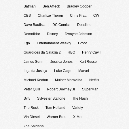
Batman
Ben Affleck
Bradley Cooper
CBS
Charlize Theron
Chris Pratt
CW
Dave Bautista
DC Comics
Deadline
Demolidor
Disney
Dwayne Johnson
Ego
Entertainment Weekly
Groot
Guardiões da Galáxia 2
HBO
Henry Cavill
James Gunn
Jessica Jones
Kurt Russel
Liga da Justiça
Luke Cage
Marvel
Michael Keaton
Mulher Maravilha
Netflix
Peter Quill
Robert Downey Jr
SuperMan
Syfy
Sylvester Stallone
The Flash
The Rock
Tom Holland
Variety
Vin Diesel
Warner Bros
X-Men
Zoe Saldana