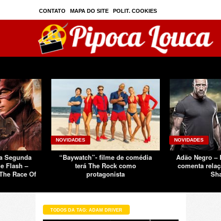
CONTATO
MAPA DO SITE
POLIT. COOKIES
PRIVAC./SEGURANÇA
TOS
SOBRE
NOVIDADES
NOVIDADES
Da Segunda
“Baywatch”- filme de comédia
Adão Negro –
e Flash –
terá The Rock como
comenta relaç
The Race Of
protagonista
Sh
TODOS DA TAG: ADAM DRIVER