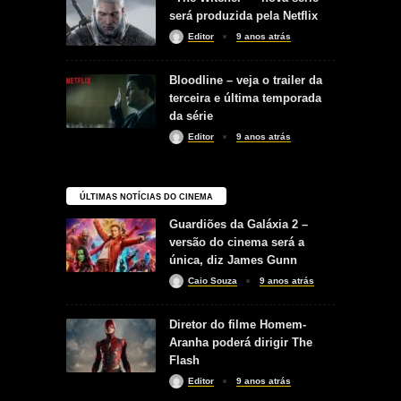
será produzida pela Netflix
Editor
9 anos atrás
Bloodline – veja o trailer da
terceira e última temporada
da série
Editor
9 anos atrás
ÚLTIMAS NOTÍCIAS DO CINEMA
Guardiões da Galáxia 2 –
versão do cinema será a
única, diz James Gunn
Caio Souza
9 anos atrás
Diretor do filme Homem-
Aranha poderá dirigir The
Flash
Editor
9 anos atrás