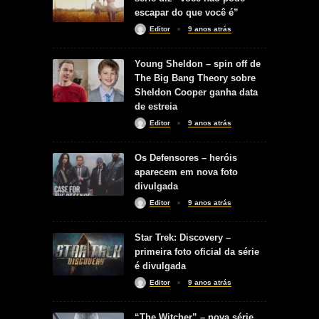
escapar do que você é”
Editor
9 anos atrás
Young Sheldon – spin off de
The Big Bang Theory sobre
Sheldon Cooper ganha data
de estreia
Editor
9 anos atrás
Os Defensores – heróis
aparecem em nova foto
divulgada
Editor
9 anos atrás
Star Trek: Discovery –
primeira foto oficial da série
é divulgada
Editor
9 anos atrás
“The Witcher” – nova série