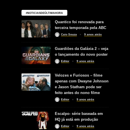
#NOTICIASDEÚLTIMAHORA
Quantico foi renovada para
terceira temporada pela ABC
Caio Souza
9 anos atrás
Guardiões da Galáxia 2 – veja
o lançamento do novo poster
Editor
9 anos atrás
Velozes e Furiosos – filme
apenas com Dwayne Johnson
e Jason Statham pode ser
feito antes do nono filme
Editor
9 anos atrás
Escalpo- série baseada em
HQ já está em produção
Editor
9 anos atrás