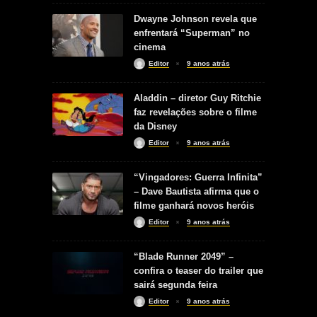
Dwayne Johnson revela que
enfrentará “Superman” no
cinema
Editor
9 anos atrás
Aladdin – diretor Guy Ritchie
faz revelações sobre o filme
da Disney
Editor
9 anos atrás
“Vingadores: Guerra Infinita”
– Dave Bautista afirma que o
filme ganhará novos heróis
Editor
9 anos atrás
“Blade Runner 2049” –
confira o teaser do trailer que
sairá segunda feira
Editor
9 anos atrás