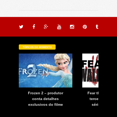
TÓPICOS DO MOMENTO
a
Frozen 2 – produtor
Fear the Walkin
a
conta detalhes
terceira tempo
exclusivos do filme
série já tem d
estreia