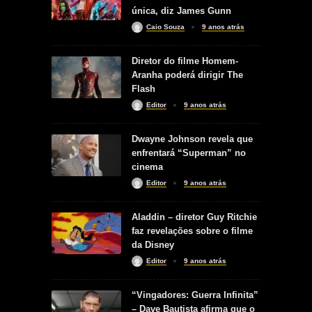
única, diz James Gunn
Caio Souza
9 anos atrás
Diretor do filme Homem-
Aranha poderá dirigir The
Flash
Editor
9 anos atrás
Dwayne Johnson revela que
enfrentará “Superman” no
cinema
Editor
9 anos atrás
Aladdin – diretor Guy Ritchie
faz revelações sobre o filme
da Disney
Editor
9 anos atrás
“Vingadores: Guerra Infinita”
– Dave Bautista afirma que o