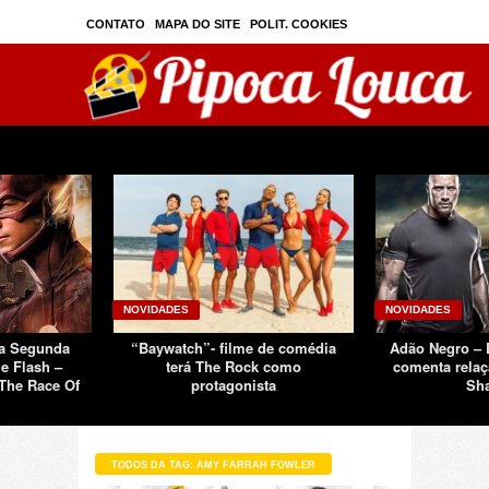
CONTATO
MAPA DO SITE
POLIT. COOKIES
PRIVAC./SEGURANÇA
TOS
SOBRE
NOVIDADES
NOVIDADES
Da Segunda
“Baywatch”- filme de comédia
Adão Negro –
e Flash –
terá The Rock como
comenta relaç
The Race Of
protagonista
Sh
TODOS DA TAG: AMY FARRAH FOWLER