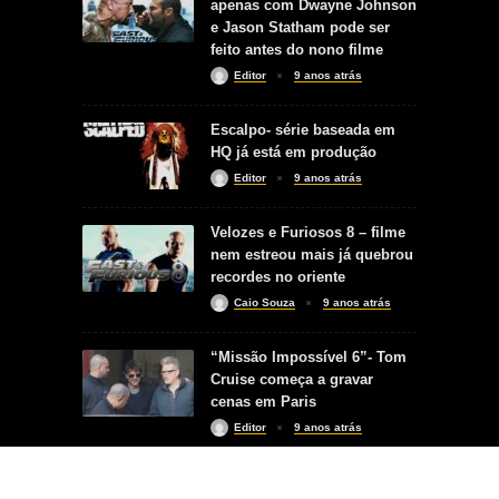
apenas com Dwayne Johnson
e Jason Statham pode ser
feito antes do nono filme
Editor
9 anos atrás
Escalpo- série baseada em
HQ já está em produção
Editor
9 anos atrás
Velozes e Furiosos 8 – filme
nem estreou mais já quebrou
recordes no oriente
Caio Souza
9 anos atrás
“Missão Impossível 6”- Tom
Cruise começa a gravar
cenas em Paris
Editor
9 anos atrás