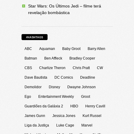
Star Wars: Os Últimos Jedi – filme terá
revelação bombástica
#HASHTAGS
ABC
Aquaman
Baby Groot
Barry Allen
Batman
Ben Affleck
Bradley Cooper
CBS
Charlize Theron
Chris Pratt
CW
Dave Bautista
DC Comics
Deadline
Demolidor
Disney
Dwayne Johnson
Ego
Entertainment Weekly
Groot
Guardiões da Galáxia 2
HBO
Henry Cavill
James Gunn
Jessica Jones
Kurt Russel
Liga da Justiça
Luke Cage
Marvel