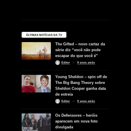
ÚLTIMAS NOTÍCIAS DA TV
The Gifted – novo cartaz da
série diz “você não pode
escapar do que você é”
Editor
9 anos atrás
Young Sheldon – spin off de
The Big Bang Theory sobre
Sheldon Cooper ganha data
de estreia
Editor
9 anos atrás
Os Defensores – heróis
aparecem em nova foto
divulgada