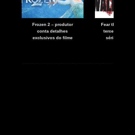
a
Frozen 2 – produtor
Fear the Walkin
a
conta detalhes
terceira tempo
exclusivos do filme
série já tem d
estreia