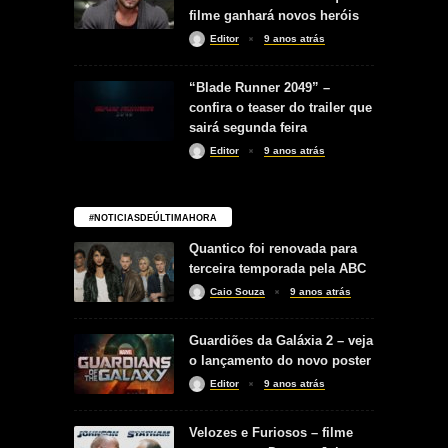
filme ganhará novos heróis
Editor
9 anos atrás
“Blade Runner 2049” –
confira o teaser do trailer que
sairá segunda feira
Editor
9 anos atrás
#NOTICIASDEÚLTIMAHORA
Quantico foi renovada para
terceira temporada pela ABC
Caio Souza
9 anos atrás
Guardiões da Galáxia 2 – veja
o lançamento do novo poster
Editor
9 anos atrás
Velozes e Furiosos – filme