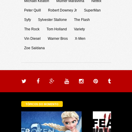
Michael Keaton
Mulher Maravilha
Netflix
Peter Quill
Robert Downey Jr
SuperMan
Syfy
Sylvester Stallone
The Flash
The Rock
Tom Holland
Variety
Vin Diesel
Warner Bros
X-Men
Zoe Saldana
TÓPICOS DO MOMENTO