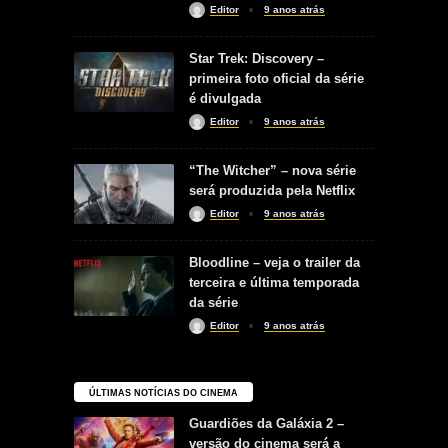
Editor
9 anos atrás
Star Trek: Discovery –
primeira foto oficial da série
é divulgada
Editor
9 anos atrás
“The Witcher” – nova série
será produzida pela Netflix
Editor
9 anos atrás
Bloodline – veja o trailer da
terceira e última temporada
da série
Editor
9 anos atrás
ÚLTIMAS NOTÍCIAS DO CINEMA
Guardiões da Galáxia 2 –
versão do cinema será a