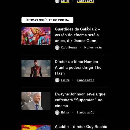
Editor
9 anos atrás
ÚLTIMAS NOTÍCIAS DO CINEMA
Guardiões da Galáxia 2 –
versão do cinema será a
única, diz James Gunn
Caio Souza
9 anos atrás
Diretor do filme Homem-
Aranha poderá dirigir The
Flash
Editor
9 anos atrás
Dwayne Johnson revela que
enfrentará “Superman” no
cinema
Editor
9 anos atrás
Aladdin – diretor Guy Ritchie