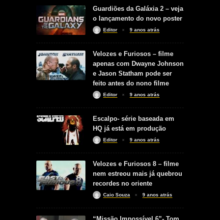
Guardiões da Galáxia 2 – veja
o lançamento do novo poster
Editor
9 anos atrás
Velozes e Furiosos – filme
apenas com Dwayne Johnson
e Jason Statham pode ser
feito antes do nono filme
Editor
9 anos atrás
Escalpo- série baseada em
HQ já está em produção
Editor
9 anos atrás
Velozes e Furiosos 8 – filme
nem estreou mais já quebrou
recordes no oriente
Caio Souza
9 anos atrás
“Missão Impossível 6”- Tom