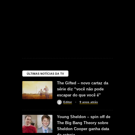
ÚLTIMAS NOTÍCIAS DA TV
The Gifted – novo cartaz da
série diz “você não pode
escapar do que você é”
Editor
9 anos atrás
Young Sheldon – spin off de
The Big Bang Theory sobre
Sheldon Cooper ganha data
de estreia