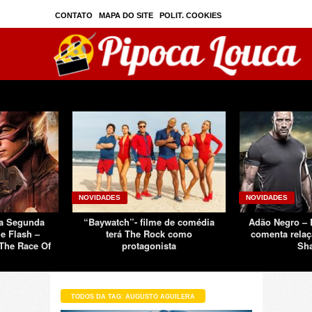
CONTATO
MAPA DO SITE
POLIT. COOKIES
PRIVAC./SEGURANÇA
TOS
SOBRE
NOVIDADES
NOVIDADES
Da Segunda
“Baywatch”- filme de comédia
Adão Negro –
e Flash –
terá The Rock como
comenta relaç
The Race Of
protagonista
Sh
TODOS DA TAG: AUGUSTO AGUILERA