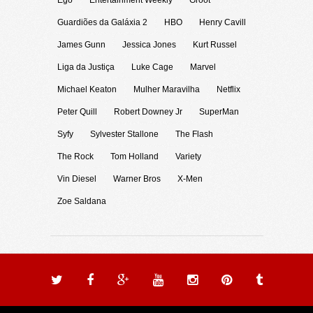
Ego
Entertainment Weekly
Groot
Guardiões da Galáxia 2
HBO
Henry Cavill
James Gunn
Jessica Jones
Kurt Russel
Liga da Justiça
Luke Cage
Marvel
Michael Keaton
Mulher Maravilha
Netflix
Peter Quill
Robert Downey Jr
SuperMan
Syfy
Sylvester Stallone
The Flash
The Rock
Tom Holland
Variety
Vin Diesel
Warner Bros
X-Men
Zoe Saldana