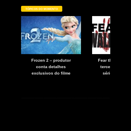
TÓPICOS DO MOMENTO
a
Frozen 2 – produtor
Fear the Walkin
a
conta detalhes
terceira tempo
exclusivos do filme
série já tem d
estreia