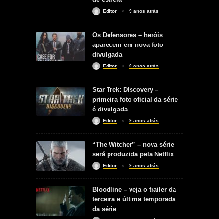
Editor
9 anos atrás
Os Defensores – heróis
aparecem em nova foto
divulgada
Editor
9 anos atrás
Star Trek: Discovery –
primeira foto oficial da série
é divulgada
Editor
9 anos atrás
“The Witcher” – nova série
será produzida pela Netflix
Editor
9 anos atrás
Bloodline – veja o trailer da
terceira e última temporada
da série