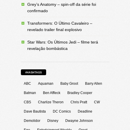
Grey’s Anatomy – spin-off da série foi
confirmado
Transformers: O Último Cavaleiro –
revelado trailer final explosivo
Star Wars: Os Últimos Jedi – filme terá
revelação bombástica
#HASHTAGS
ABC
Aquaman
Baby Groot
Barry Allen
Batman
Ben Affleck
Bradley Cooper
CBS
Charlize Theron
Chris Pratt
CW
Dave Bautista
DC Comics
Deadline
Demolidor
Disney
Dwayne Johnson