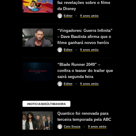
faz revelações sobre o filme
da Disney
Editor
9 anos atrás
“Vingadores: Guerra Infinita”
– Dave Bautista afirma que o
filme ganhará novos heróis
Editor
9 anos atrás
“Blade Runner 2049” –
confira o teaser do trailer que
sairá segunda feira
Editor
9 anos atrás
#NOTICIASDEÚLTIMAHORA
Quantico foi renovada para
terceira temporada pela ABC
Caio Souza
9 anos atrás