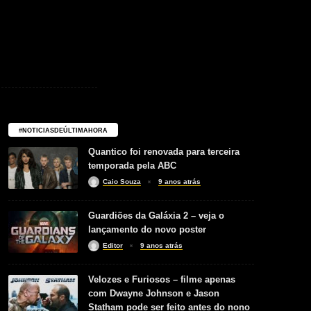
#NOTICIASDEÚLTIMAHORA
Quantico foi renovada para terceira
temporada pela ABC
Caio Souza
9 anos atrás
Guardiões da Galáxia 2 – veja o
lançamento do novo poster
Editor
9 anos atrás
Velozes e Furiosos – filme apenas
com Dwayne Johnson e Jason
Statham pode ser feito antes do nono