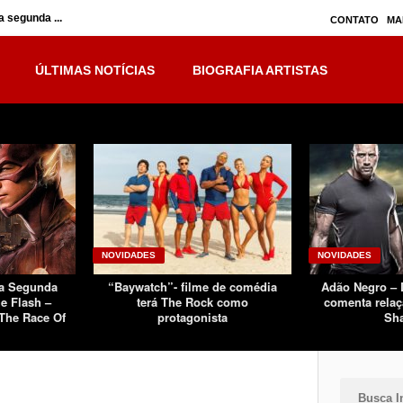
 segunda ...
Inumanos – série seguirá separada, mas no ...
CONTATO
MA
ÚLTIMAS NOTÍCIAS
BIOGRAFIA ARTISTAS
NOVIDADES
NOVIDADES
Da Segunda
“Baywatch”- filme de comédia
Adão Negro –
e Flash –
terá The Rock como
comenta relaç
The Race Of
protagonista
Sh