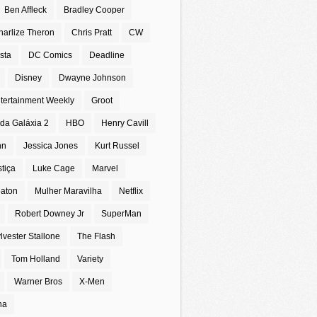
Ben Affleck
Bradley Cooper
harlize Theron
Chris Pratt
CW
sta
DC Comics
Deadline
Disney
Dwayne Johnson
tertainment Weekly
Groot
da Galáxia 2
HBO
Henry Cavill
nn
Jessica Jones
Kurt Russel
stiça
Luke Cage
Marvel
eaton
Mulher Maravilha
Netflix
Robert Downey Jr
SuperMan
lvester Stallone
The Flash
Tom Holland
Variety
Warner Bros
X-Men
na