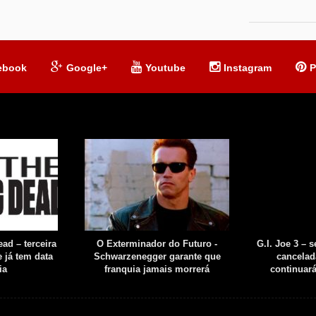
ebook
Google+
Youtube
Instagram
P
ad – terceira
O Exterminador do Futuro -
G.I. Joe 3 – 
 já tem data
Schwarzenegger garante que
cancelad
ia
franquia jamais morrerá
continuar