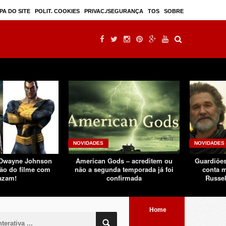
Mulan – filme live-action seguindo sucesso d ...
PA DO SITE
POLIT. COOKIES
PRIVAC./SEGURANÇA
TOS
SOBRE
NOVIDADES
NOVIDADES
 Dwayne Johnson
American Gods – acreditem ou
Guardiões
ão do filme com
não a segunda temporada já foi
conta m
azam!
confirmada
Russel
Home