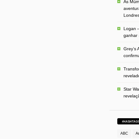
As Múmi
aventur
Londre
Logan –
ganhar 
Grey’s A
confirm
Transfo
revelado
Star Wa
revelaç
#HASHTAG
ABC
A