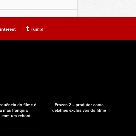
interest
Tumblr
sequência do filme é
Frozen 2 – produtor conta
Fear th
a mas franquia
detalhes exclusivos do filme
tempor
á com um reboot