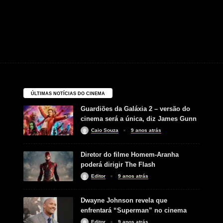
ÚLTIMAS NOTÍCIAS DO CINEMA
Guardiões da Galáxia 2 – versão do
cinema será a única, diz James Gunn
Caio Souza
9 anos atrás
Diretor do filme Homem-Aranha
poderá dirigir The Flash
Editor
9 anos atrás
Dwayne Johnson revela que
enfrentará “Superman” no cinema
Editor
9 anos atrás