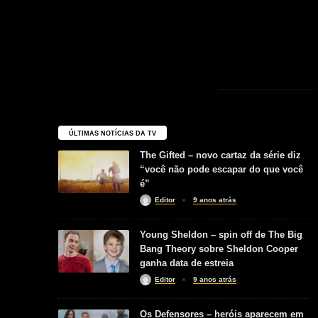
ÚLTIMAS NOTÍCIAS DA TV
The Gifted – novo cartaz da série diz
“você não pode escapar do que você
é”
Editor
9 anos atrás
Young Sheldon – spin off de The Big
Bang Theory sobre Sheldon Cooper
ganha data de estreia
Editor
9 anos atrás
Os Defensores – heróis aparecem em