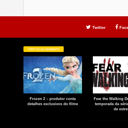
Twitter
Fac
TÓPICOS DO MOMENTO
filme é
Frozen 2 – produtor conta
Fear the Walking De
uia
detalhes exclusivos do filme
temporada da série
boot
de estre