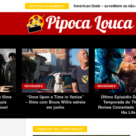
on seguindo sucesso d ...
American Gods – acreditem ou não a
NOTÍCIAS DO MOMENTO
NOVIDADES
NOVIDADES
o filme
“Once Upon a Time in Venice”
Último Episódio 
quia
– filme com Bruce Willis estreia
Temporada do Th
boot
em junho
Review Comentado 
His Life
TODOS DA TAG: CHRIS SOULES