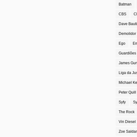
Batman
CBS
C
Dave Bauti
Demolidor
Ego
En
Guardiões 
James Gu
Liga da Ju
Michael K
Peter Quill
Syfy
Sy
The Rock
Vin Diesel
Zoe Salda