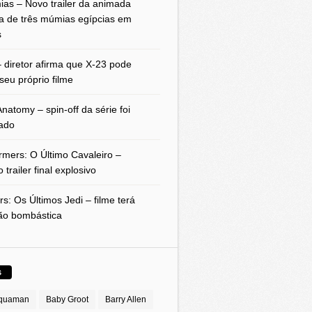
as – Novo trailer da animada
a de três múmias egípcias em
s
 diretor afirma que X-23 pode
seu próprio filme
natomy – spin-off da série foi
ado
rmers: O Último Cavaleiro –
 trailer final explosivo
rs: Os Últimos Jedi – filme terá
ão bombástica
S
quaman
Baby Groot
Barry Allen