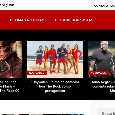
 segunda ...
Inumanos – série seguirá separada, mas no ...
CONTATO
MA
ÚLTIMAS NOTÍCIAS
BIOGRAFIA ARTISTAS
NOVIDADES
NOVIDADES
Da Segunda
“Baywatch”- filme de comédia
Adão Negro –
e Flash –
terá The Rock como
comenta relaç
The Race Of
protagonista
Sh