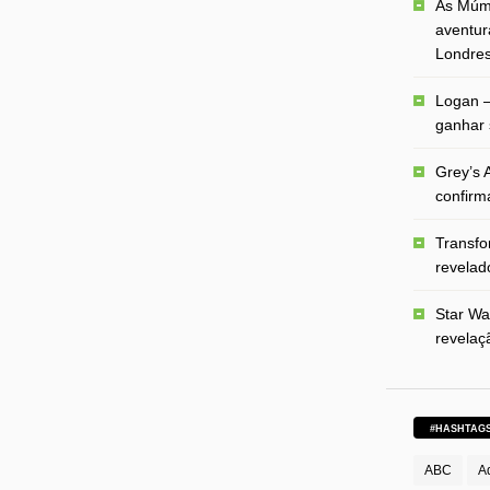
As Múmi
aventur
Londre
Logan –
ganhar 
Grey’s A
confirm
Transfo
revelado
Star Wa
revelaç
#HASHTAG
ABC
A