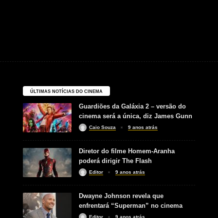
ÚLTIMAS NOTÍCIAS DO CINEMA
Guardiões da Galáxia 2 – versão do
cinema será a única, diz James Gunn
Caio Souza
9 anos atrás
Diretor do filme Homem-Aranha
poderá dirigir The Flash
Editor
9 anos atrás
Dwayne Johnson revela que
enfrentará “Superman” no cinema
Editor
9 anos atrás