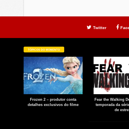
Twitter
Fac
TÓPICOS DO MOMENTO
filme é
Frozen 2 – produtor conta
Fear the Walking De
uia
detalhes exclusivos do filme
temporada da série
boot
de estre