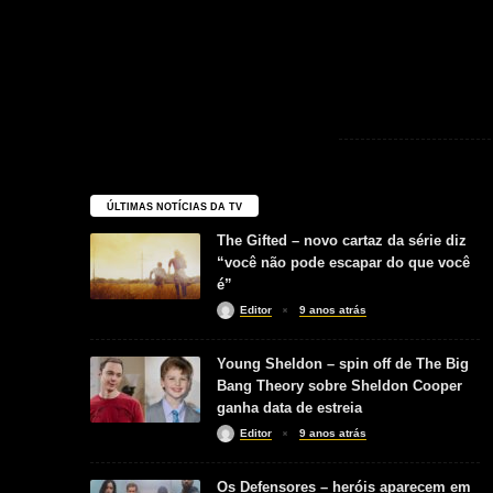
ÚLTIMAS NOTÍCIAS DA TV
The Gifted – novo cartaz da série diz
“você não pode escapar do que você
é”
Editor
9 anos atrás
Young Sheldon – spin off de The Big
Bang Theory sobre Sheldon Cooper
ganha data de estreia
Editor
9 anos atrás
Os Defensores – heróis aparecem em