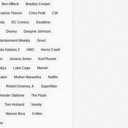
Ben Affleck
Bradley Cooper
harlize Theron
Chris Pratt
CW
sta
DC Comics
Deadline
Disney
Dwayne Johnson
tertainment Weekly
Groot
da Galáxia 2
HBO
Henry Cavill
nn
Jessica Jones
Kurt Russel
stiça
Luke Cage
Marvel
eaton
Mulher Maravilha
Netflix
Robert Downey Jr
SuperMan
lvester Stallone
The Flash
Tom Holland
Variety
Warner Bros
X-Men
na