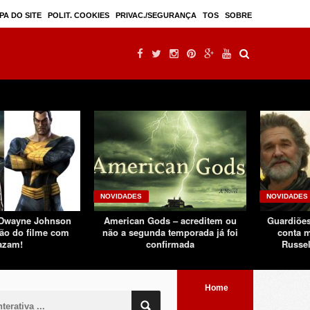
Mulan – filme live-action seguindo sucesso d ...
PA DO SITE
POLIT. COOKIES
PRIVAC./SEGURANÇA
TOS
SOBRE
NOVIDADES
NOVIDADES
 Dwayne Johnson
American Gods – acreditem ou
Guardiões
ão do filme com
não a segunda temporada já foi
conta m
azam!
confirmada
Russel
Home