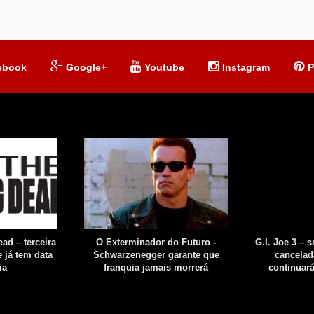
ebook
Google+
Youtube
Instagram
P
ad – terceira
O Exterminador do Futuro -
G.I. Joe 3 – 
 já tem data
Schwarzenegger garante que
cancelad
ia
franquia jamais morrerá
continuar