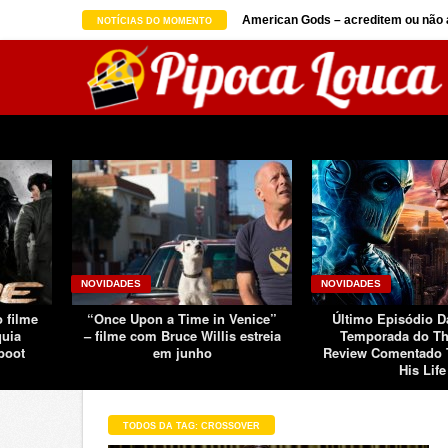
on seguindo sucesso d ...
American Gods – acreditem ou não a
NOTÍCIAS DO MOMENTO
NOVIDADES
NOVIDADES
o filme
“Once Upon a Time in Venice”
Último Episódio 
quia
– filme com Bruce Willis estreia
Temporada do Th
boot
em junho
Review Comentado 
His Life
TODOS DA TAG: CROSSOVER