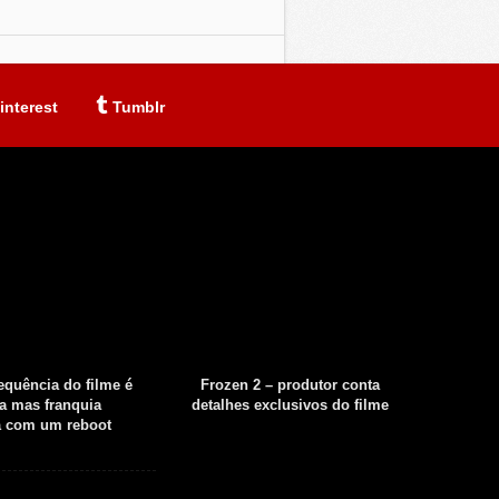
interest
Tumblr
sequência do filme é
Frozen 2 – produtor conta
Fear th
a mas franquia
detalhes exclusivos do filme
tempor
á com um reboot