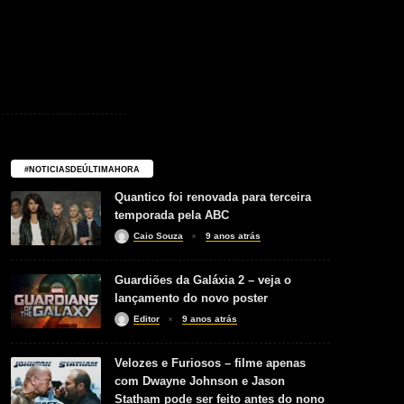
#NOTICIASDEÚLTIMAHORA
Quantico foi renovada para terceira
temporada pela ABC
Caio Souza
9 anos atrás
Guardiões da Galáxia 2 – veja o
lançamento do novo poster
Editor
9 anos atrás
Velozes e Furiosos – filme apenas
com Dwayne Johnson e Jason
Statham pode ser feito antes do nono