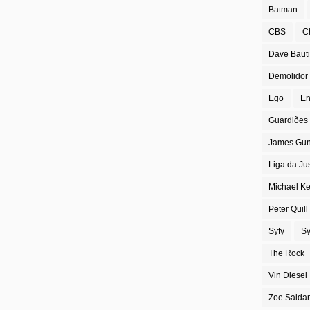
Batman
CBS
C
Dave Bauti
Demolidor
Ego
En
Guardiões 
James Gu
Liga da Ju
Michael K
Peter Quill
Syfy
Sy
The Rock
Vin Diesel
Zoe Salda