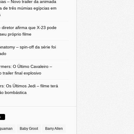
as – Novo trailer da animada
a de três múmias egípcias em
s
 diretor afirma que X-23 pode
seu próprio filme
natomy – spin-off da série foi
ado
rmers: O Último Cavaleiro –
 trailer final explosivo
rs: Os Últimos Jedi – filme terá
ão bombástica
S
quaman
Baby Groot
Barry Allen