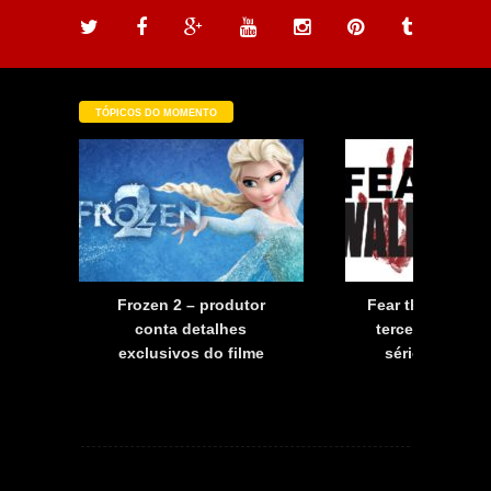
TÓPICOS DO MOMENTO
a
Frozen 2 – produtor
Fear the Walkin
a
conta detalhes
terceira tempo
exclusivos do filme
série já tem d
estreia