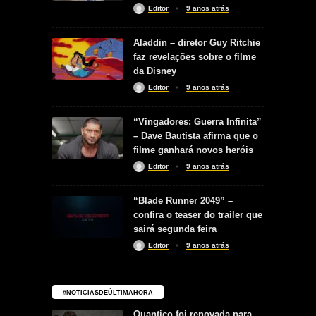
Editor
9 anos atrás
Aladdin – diretor Guy Ritchie
faz revelações sobre o filme
da Disney
Editor
9 anos atrás
“Vingadores: Guerra Infinita”
– Dave Bautista afirma que o
filme ganhará novos heróis
Editor
9 anos atrás
“Blade Runner 2049” –
confira o teaser do trailer que
sairá segunda feira
Editor
9 anos atrás
#NOTICIASDEÚLTIMAHORA
Quantico foi renovada para