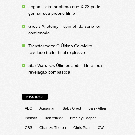
Logan – diretor afirma que X-23 pode
ganhar seu próprio filme
Grey’s Anatomy – spin-off da série foi
confirmado
Transformers: O Último Cavaleiro –
revelado trailer final explosivo
Star Wars: Os Últimos Jedi – filme terá
revelação bombástica
#HASHTAGS
ABC
Aquaman
Baby Groot
Barry Allen
Batman
Ben Affleck
Bradley Cooper
CBS
Charlize Theron
Chris Pratt
CW