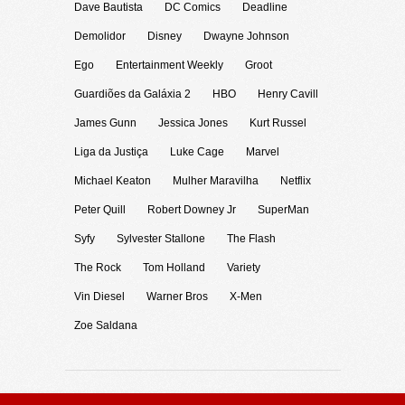
Dave Bautista
DC Comics
Deadline
Demolidor
Disney
Dwayne Johnson
Ego
Entertainment Weekly
Groot
Guardiões da Galáxia 2
HBO
Henry Cavill
James Gunn
Jessica Jones
Kurt Russel
Liga da Justiça
Luke Cage
Marvel
Michael Keaton
Mulher Maravilha
Netflix
Peter Quill
Robert Downey Jr
SuperMan
Syfy
Sylvester Stallone
The Flash
The Rock
Tom Holland
Variety
Vin Diesel
Warner Bros
X-Men
Zoe Saldana