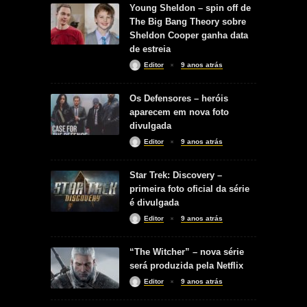
Young Sheldon – spin off de
The Big Bang Theory sobre
Sheldon Cooper ganha data
de estreia
Editor
9 anos atrás
Os Defensores – heróis
aparecem em nova foto
divulgada
Editor
9 anos atrás
Star Trek: Discovery –
primeira foto oficial da série
é divulgada
Editor
9 anos atrás
“The Witcher” – nova série
será produzida pela Netflix
Editor
9 anos atrás