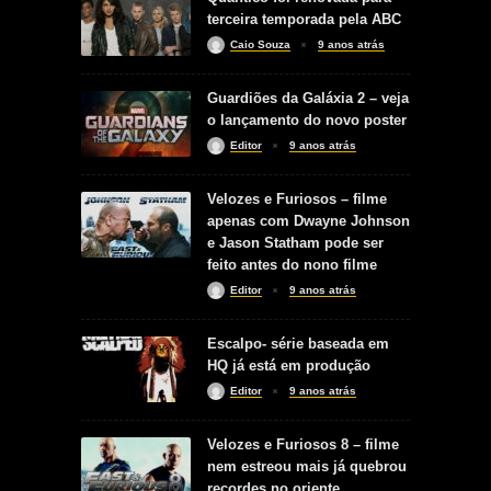
terceira temporada pela ABC
Caio Souza
9 anos atrás
Guardiões da Galáxia 2 – veja
o lançamento do novo poster
Editor
9 anos atrás
Velozes e Furiosos – filme
apenas com Dwayne Johnson
e Jason Statham pode ser
feito antes do nono filme
Editor
9 anos atrás
Escalpo- série baseada em
HQ já está em produção
Editor
9 anos atrás
Velozes e Furiosos 8 – filme
nem estreou mais já quebrou
recordes no oriente