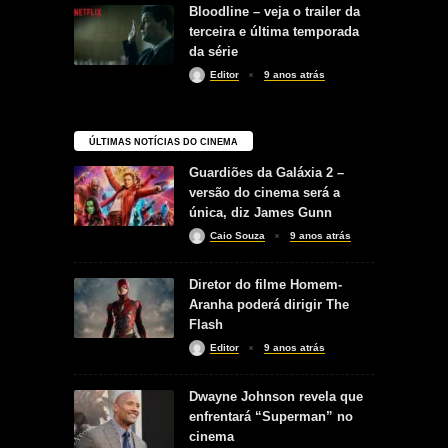
Bloodline – veja o trailer da
terceira e última temporada
da série
Editor
9 anos atrás
ÚLTIMAS NOTÍCIAS DO CINEMA
Guardiões da Galáxia 2 –
versão do cinema será a
única, diz James Gunn
Caio Souza
9 anos atrás
Diretor do filme Homem-
Aranha poderá dirigir The
Flash
Editor
9 anos atrás
Dwayne Johnson revela que
enfrentará “Superman” no
cinema