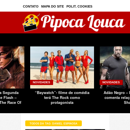
CONTATO
MAPA DO SITE
POLIT. COOKIES
PRIVAC./SEGURANÇA
TOS
SOBRE
NOVIDADES
NOVIDADES
Da Segunda
“Baywatch”- filme de comédia
Adão Negro –
e Flash –
terá The Rock como
comenta relaç
The Race Of
protagonista
Sh
TODOS DA TAG: DANIEL ESPINOSA