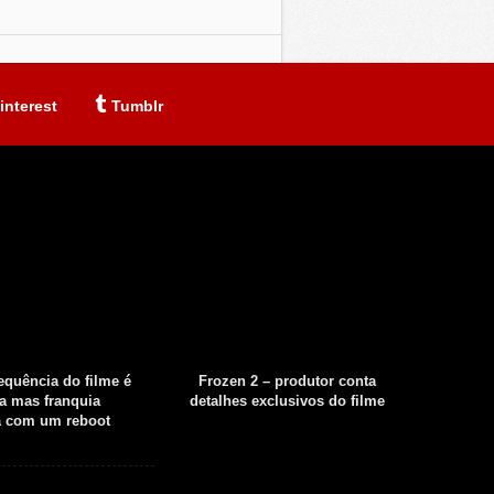
interest
Tumblr
sequência do filme é
Frozen 2 – produtor conta
Fear th
a mas franquia
detalhes exclusivos do filme
tempor
á com um reboot