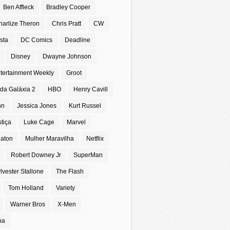
Ben Affleck
Bradley Cooper
harlize Theron
Chris Pratt
CW
sta
DC Comics
Deadline
Disney
Dwayne Johnson
tertainment Weekly
Groot
da Galáxia 2
HBO
Henry Cavill
nn
Jessica Jones
Kurt Russel
stiça
Luke Cage
Marvel
eaton
Mulher Maravilha
Netflix
Robert Downey Jr
SuperMan
lvester Stallone
The Flash
Tom Holland
Variety
Warner Bros
X-Men
na