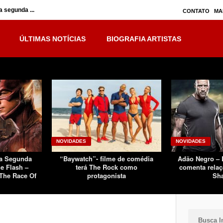
 segunda ...
Inumanos – série seguirá separada, mas no ...
CONTATO
MA
ÚLTIMAS NOTÍCIAS
BIOGRAFIA ARTISTAS
NOVIDADES
NOVIDADES
Da Segunda
“Baywatch”- filme de comédia
Adão Negro –
e Flash –
terá The Rock como
comenta relaç
The Race Of
protagonista
Sh