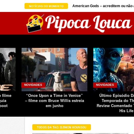
on seguindo sucesso d ...
American Gods – acreditem ou não a
NOTÍCIAS DO MOMENTO
NOVIDADES
NOVIDADES
o filme
“Once Upon a Time in Venice”
Último Episódio 
quia
– filme com Bruce Willis estreia
Temporada do Th
boot
em junho
Review Comentado 
His Life
TODOS DA TAG: DJIMON HOUNSOU