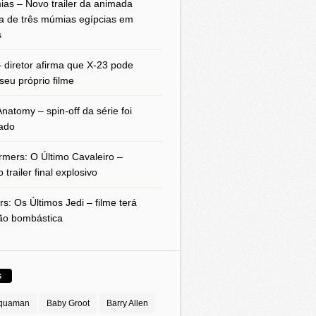
as – Novo trailer da animada
a de três múmias egípcias em
s
 diretor afirma que X-23 pode
seu próprio filme
natomy – spin-off da série foi
ado
rmers: O Último Cavaleiro –
 trailer final explosivo
rs: Os Últimos Jedi – filme terá
ão bombástica
S
quaman
Baby Groot
Barry Allen