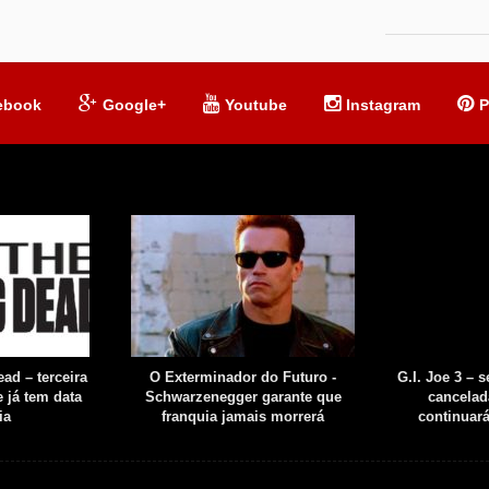
ebook
Google+
Youtube
Instagram
P
ad – terceira
O Exterminador do Futuro -
G.I. Joe 3 – 
 já tem data
Schwarzenegger garante que
cancelad
ia
franquia jamais morrerá
continuar