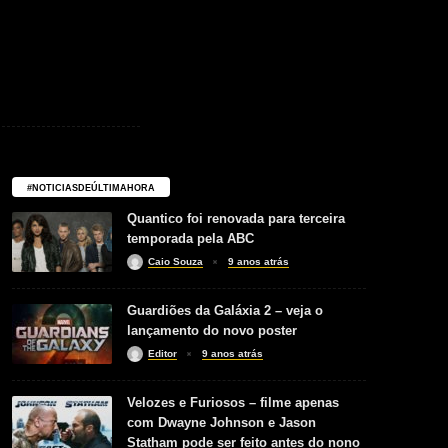
#NOTICIASDEÚLTIMAHORA
Quantico foi renovada para terceira
temporada pela ABC
Caio Souza
9 anos atrás
Guardiões da Galáxia 2 – veja o
lançamento do novo poster
Editor
9 anos atrás
Velozes e Furiosos – filme apenas
com Dwayne Johnson e Jason
Statham pode ser feito antes do nono