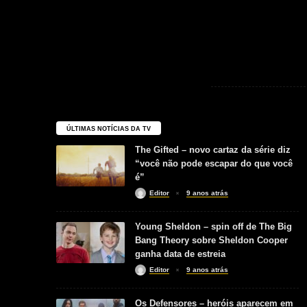
ÚLTIMAS NOTÍCIAS DA TV
The Gifted – novo cartaz da série diz
“você não pode escapar do que você
é”
Editor
9 anos atrás
Young Sheldon – spin off de The Big
Bang Theory sobre Sheldon Cooper
ganha data de estreia
Editor
9 anos atrás
Os Defensores – heróis aparecem em