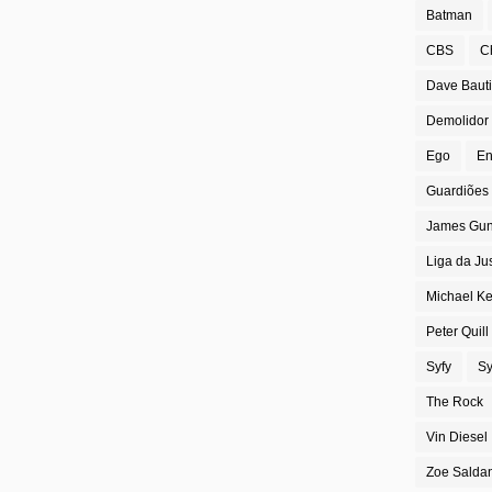
Batman
CBS
C
Dave Bauti
Demolidor
Ego
En
Guardiões 
James Gu
Liga da Ju
Michael K
Peter Quill
Syfy
Sy
The Rock
Vin Diesel
Zoe Salda