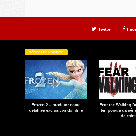
Twitter
Fac
TÓPICOS DO MOMENTO
filme é
Frozen 2 – produtor conta
Fear the Walking De
uia
detalhes exclusivos do filme
temporada da série
boot
de estre