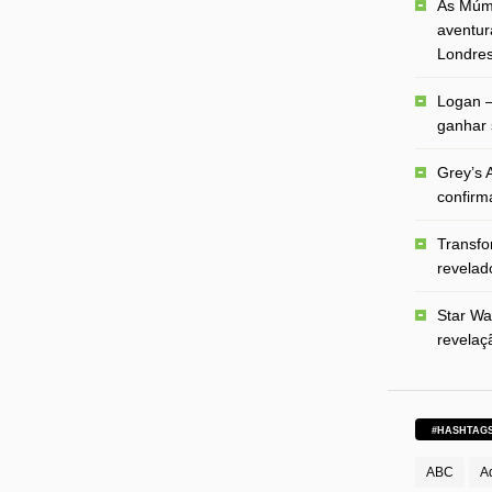
As Múmi
aventur
Londre
Logan –
ganhar 
Grey’s A
confirm
Transfo
revelado
Star Wa
revelaç
#HASHTAG
ABC
A