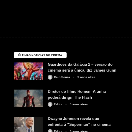
ÚLTIMAS NOTÍCIAS DO CINEMA
Guardiões da Galáxia 2 – versão do
cinema será a única, diz James Gunn
Caio Souza
9 anos atrás
Diretor do filme Homem-Aranha
poderá dirigir The Flash
Editor
9 anos atrás
Dwayne Johnson revela que
enfrentará “Superman” no cinema
Editor
9 anos atrás