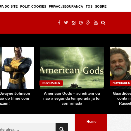
Mulan – filme live-action seguindo sucesso d ...
PA DO SITE
POLIT. COOKIES
PRIVAC./SEGURANÇA
TOS
SOBRE
NOVIDADES
NOVIDADES
 Dwayne Johnson
American Gods – acreditem ou
Guardiões
ão do filme com
não a segunda temporada já foi
conta m
azam!
confirmada
Russel
Home