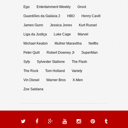
Ego
Entertainment Weekly
Groot
Guardiões da Galáxia 2
HBO
Henry Cavill
James Gunn
Jessica Jones
Kurt Russel
Liga da Justiça
Luke Cage
Marvel
Michael Keaton
Mulher Maravilha
Netflix
Peter Quill
Robert Downey Jr
SuperMan
Syfy
Sylvester Stallone
The Flash
The Rock
Tom Holland
Variety
Vin Diesel
Warner Bros
X-Men
Zoe Saldana