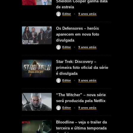
Sheldon Cooper ganha data
de estreia
Editor
9 anos atrás
Os Defensores – heróis
aparecem em nova foto
divulgada
Editor
9 anos atrás
Star Trek: Discovery –
primeira foto oficial da série
é divulgada
Editor
9 anos atrás
“The Witcher” – nova série
será produzida pela Netflix
Editor
9 anos atrás
Bloodline – veja o trailer da
terceira e última temporada