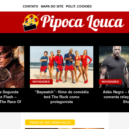
CONTATO
MAPA DO SITE
POLIT. COOKIES
PRIVAC./SEGURANÇA
TOS
SOBRE
NOVIDADES
NOVIDADES
Da Segunda
“Baywatch”- filme de comédia
Adão Negro –
e Flash –
terá The Rock como
comenta relaç
The Race Of
protagonista
Sh
TODOS DA TAG: EDDIE FALCO