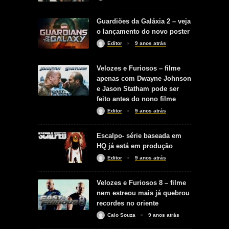
Guardiões da Galáxia 2 – veja
o lançamento do novo poster
Editor
9 anos atrás
Velozes e Furiosos – filme
apenas com Dwayne Johnson
e Jason Statham pode ser
feito antes do nono filme
Editor
9 anos atrás
Escalpo- série baseada em
HQ já está em produção
Editor
9 anos atrás
Velozes e Furiosos 8 – filme
nem estreou mais já quebrou
recordes no oriente
Caio Souza
9 anos atrás