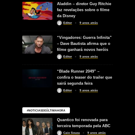
Aladdin – diretor Guy Ritchie
faz revelações sobre o filme
da Disney
Editor
9 anos atrás
“Vingadores: Guerra Infinita”
– Dave Bautista afirma que o
filme ganhará novos heróis
Editor
9 anos atrás
“Blade Runner 2049” –
confira o teaser do trailer que
sairá segunda feira
Editor
9 anos atrás
#NOTICIASDEÚLTIMAHORA
Quantico foi renovada para
terceira temporada pela ABC
Caio Souza
9 anos atrás