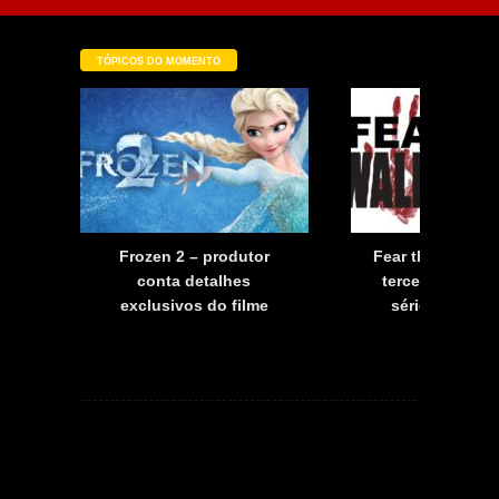
TÓPICOS DO MOMENTO
a
Frozen 2 – produtor
Fear the Walkin
a
conta detalhes
terceira tempo
exclusivos do filme
série já tem d
estreia