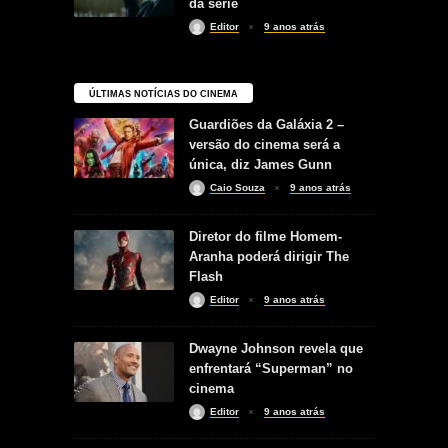
da série
Editor
9 anos atrás
ÚLTIMAS NOTÍCIAS DO CINEMA
Guardiões da Galáxia 2 –
versão do cinema será a
única, diz James Gunn
Caio Souza
9 anos atrás
Diretor do filme Homem-
Aranha poderá dirigir The
Flash
Editor
9 anos atrás
Dwayne Johnson revela que
enfrentará “Superman” no
cinema
Editor
9 anos atrás