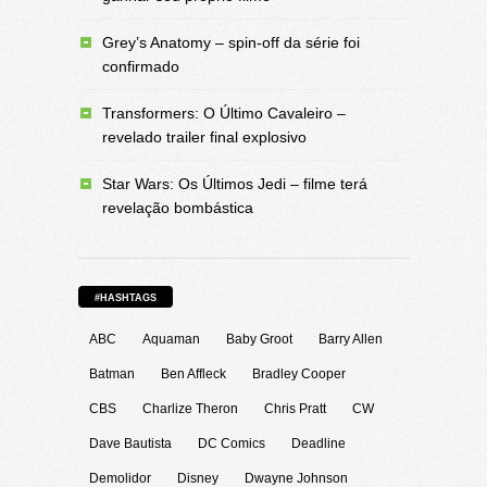
Grey’s Anatomy – spin-off da série foi
confirmado
Transformers: O Último Cavaleiro –
revelado trailer final explosivo
Star Wars: Os Últimos Jedi – filme terá
revelação bombástica
#HASHTAGS
ABC
Aquaman
Baby Groot
Barry Allen
Batman
Ben Affleck
Bradley Cooper
CBS
Charlize Theron
Chris Pratt
CW
Dave Bautista
DC Comics
Deadline
Demolidor
Disney
Dwayne Johnson