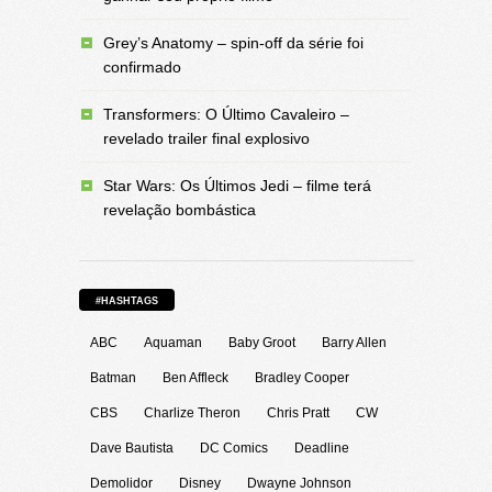
Grey’s Anatomy – spin-off da série foi
confirmado
Transformers: O Último Cavaleiro –
revelado trailer final explosivo
Star Wars: Os Últimos Jedi – filme terá
revelação bombástica
#HASHTAGS
ABC
Aquaman
Baby Groot
Barry Allen
Batman
Ben Affleck
Bradley Cooper
CBS
Charlize Theron
Chris Pratt
CW
Dave Bautista
DC Comics
Deadline
Demolidor
Disney
Dwayne Johnson