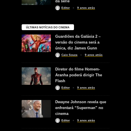
da série
Editor
9 anos atrás
ÚLTIMAS NOTÍCIAS DO CINEMA
Guardiões da Galáxia 2 –
versão do cinema será a
única, diz James Gunn
Caio Souza
9 anos atrás
Diretor do filme Homem-
Aranha poderá dirigir The
Flash
Editor
9 anos atrás
Dwayne Johnson revela que
enfrentará “Superman” no
cinema
Editor
9 anos atrás