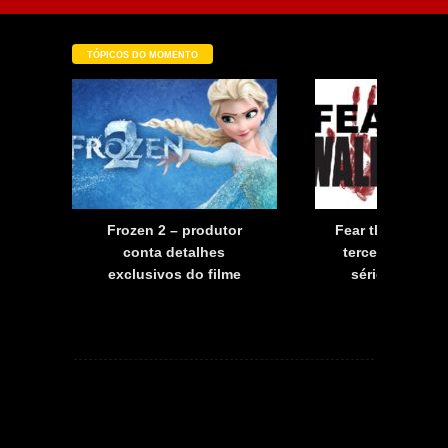
TÓPICOS DO MOMENTO
a
Frozen 2 – produtor
Fear the Walkin
a
conta detalhes
terceira tempo
exclusivos do filme
série já tem d
estreia