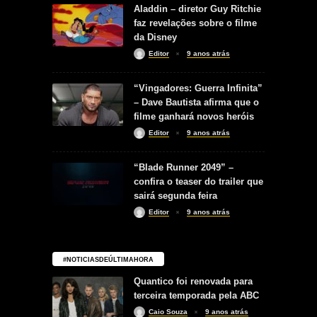
Aladdin – diretor Guy Ritchie
faz revelações sobre o filme
da Disney
Editor
9 anos atrás
“Vingadores: Guerra Infinita”
– Dave Bautista afirma que o
filme ganhará novos heróis
Editor
9 anos atrás
“Blade Runner 2049” –
confira o teaser do trailer que
sairá segunda feira
Editor
9 anos atrás
#NOTICIASDEÚLTIMAHORA
Quantico foi renovada para
terceira temporada pela ABC
Caio Souza
9 anos atrás