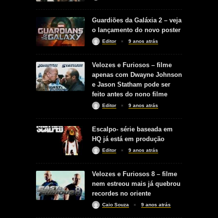
Guardiões da Galáxia 2 – veja
o lançamento do novo poster
Editor
9 anos atrás
Velozes e Furiosos – filme
apenas com Dwayne Johnson
e Jason Statham pode ser
feito antes do nono filme
Editor
9 anos atrás
Escalpo- série baseada em
HQ já está em produção
Editor
9 anos atrás
Velozes e Furiosos 8 – filme
nem estreou mais já quebrou
recordes no oriente
Caio Souza
9 anos atrás