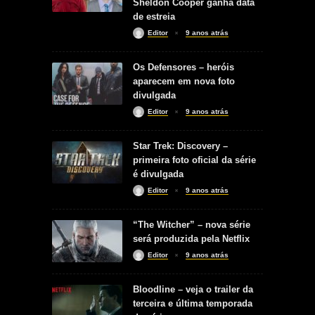
Sheldon Cooper ganha data
de estreia
Editor
9 anos atrás
Os Defensores – heróis
aparecem em nova foto
divulgada
Editor
9 anos atrás
Star Trek: Discovery –
primeira foto oficial da série
é divulgada
Editor
9 anos atrás
“The Witcher” – nova série
será produzida pela Netflix
Editor
9 anos atrás
Bloodline – veja o trailer da
terceira e última temporada