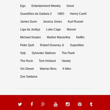
Ego
Entertainment Weekly
Groot
Guardiões da Galáxia 2
HBO
Henry Cavill
James Gunn
Jessica Jones
Kurt Russel
Liga da Justiça
Luke Cage
Marvel
Michael Keaton
Mulher Maravilha
Netflix
Peter Quill
Robert Downey Jr
SuperMan
Syfy
Sylvester Stallone
The Flash
The Rock
Tom Holland
Variety
Vin Diesel
Warner Bros
X-Men
Zoe Saldana