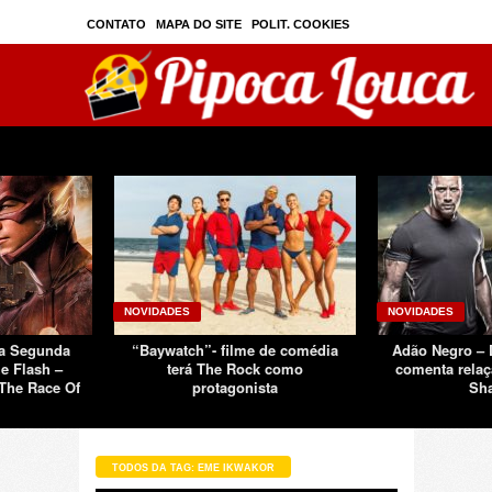
CONTATO
MAPA DO SITE
POLIT. COOKIES
PRIVAC./SEGURANÇA
TOS
SOBRE
NOVIDADES
NOVIDADES
Da Segunda
“Baywatch”- filme de comédia
Adão Negro –
e Flash –
terá The Rock como
comenta relaç
The Race Of
protagonista
Sh
TODOS DA TAG: EME IKWAKOR