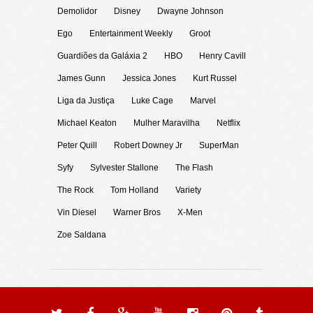
Demolidor
Disney
Dwayne Johnson
Ego
Entertainment Weekly
Groot
Guardiões da Galáxia 2
HBO
Henry Cavill
James Gunn
Jessica Jones
Kurt Russel
Liga da Justiça
Luke Cage
Marvel
Michael Keaton
Mulher Maravilha
Netflix
Peter Quill
Robert Downey Jr
SuperMan
Syfy
Sylvester Stallone
The Flash
The Rock
Tom Holland
Variety
Vin Diesel
Warner Bros
X-Men
Zoe Saldana