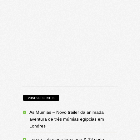
POSTS RECENTES
As Múmias – Novo trailer da animada
aventura de três múmias egípcias em
Londres
Logan – diretor afirma que X-23 pode