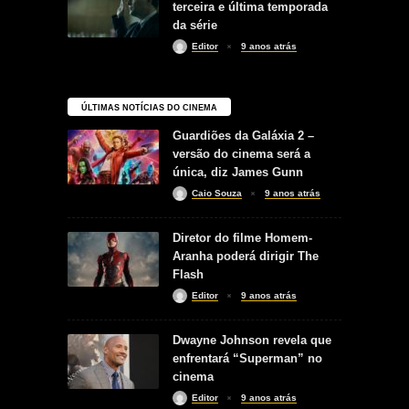
terceira e última temporada
da série
Editor
9 anos atrás
ÚLTIMAS NOTÍCIAS DO CINEMA
Guardiões da Galáxia 2 –
versão do cinema será a
única, diz James Gunn
Caio Souza
9 anos atrás
Diretor do filme Homem-
Aranha poderá dirigir The
Flash
Editor
9 anos atrás
Dwayne Johnson revela que
enfrentará “Superman” no
cinema
Editor
9 anos atrás