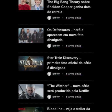
The Big Bang Theory sobre
Sheldon Cooper ganha data
de estreia
Editor
9 anos atrás
Os Defensores – heróis
aparecem em nova foto
divulgada
Editor
9 anos atrás
Star Trek: Discovery –
primeira foto oficial da série
é divulgada
Editor
9 anos atrás
“The Witcher” – nova série
será produzida pela Netflix
Editor
9 anos atrás
Bloodline – veja o trailer da