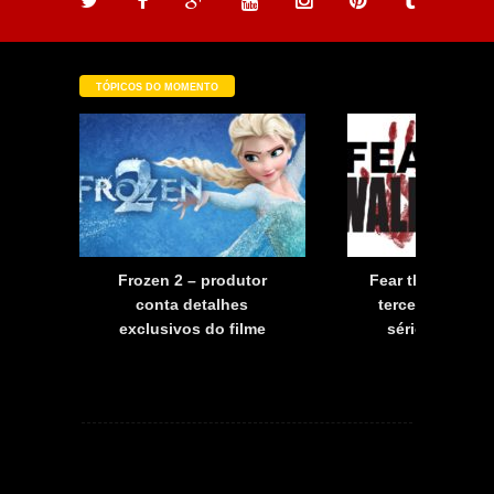
TÓPICOS DO MOMENTO
a
Frozen 2 – produtor
Fear the Walkin
a
conta detalhes
terceira tempo
exclusivos do filme
série já tem d
estreia