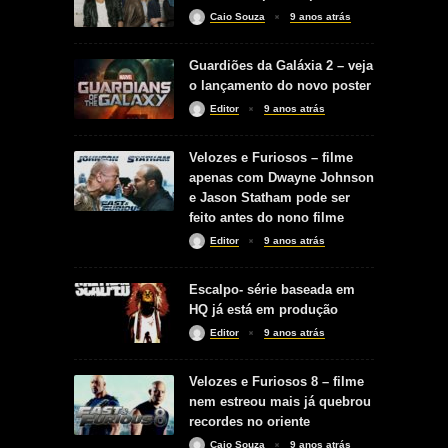
Caio Souza
9 anos atrás
Guardiões da Galáxia 2 – veja
o lançamento do novo poster
Editor
9 anos atrás
Velozes e Furiosos – filme
apenas com Dwayne Johnson
e Jason Statham pode ser
feito antes do nono filme
Editor
9 anos atrás
Escalpo- série baseada em
HQ já está em produção
Editor
9 anos atrás
Velozes e Furiosos 8 – filme
nem estreou mais já quebrou
recordes no oriente
Caio Souza
9 anos atrás