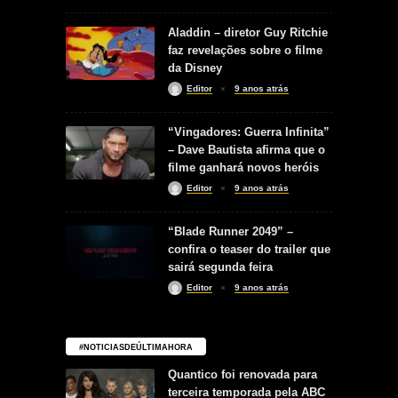
Aladdin – diretor Guy Ritchie
faz revelações sobre o filme
da Disney
Editor
9 anos atrás
“Vingadores: Guerra Infinita”
– Dave Bautista afirma que o
filme ganhará novos heróis
Editor
9 anos atrás
“Blade Runner 2049” –
confira o teaser do trailer que
sairá segunda feira
Editor
9 anos atrás
#NOTICIASDEÚLTIMAHORA
Quantico foi renovada para
terceira temporada pela ABC