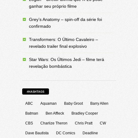
ganhar seu próprio filme
Grey’s Anatomy – spin-off da série foi
confirmado
Transformers: O Último Cavaleiro –
revelado trailer final explosivo
Star Wars: Os Últimos Jedi – filme terá
revelação bombástica
#HASHTAGS
ABC
Aquaman
Baby Groot
Barry Allen
Batman
Ben Affleck
Bradley Cooper
CBS
Charlize Theron
Chris Pratt
CW
Dave Bautista
DC Comics
Deadline