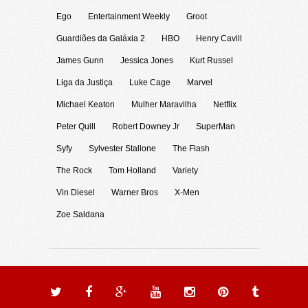
Ego
Entertainment Weekly
Groot
Guardiões da Galáxia 2
HBO
Henry Cavill
James Gunn
Jessica Jones
Kurt Russel
Liga da Justiça
Luke Cage
Marvel
Michael Keaton
Mulher Maravilha
Netflix
Peter Quill
Robert Downey Jr
SuperMan
Syfy
Sylvester Stallone
The Flash
The Rock
Tom Holland
Variety
Vin Diesel
Warner Bros
X-Men
Zoe Saldana