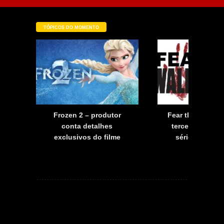
TÓPICOS DO MOMENTO
a
Frozen 2 – produtor
Fear the Walkin
a
conta detalhes
terceira tempo
exclusivos do filme
série já tem d
estreia