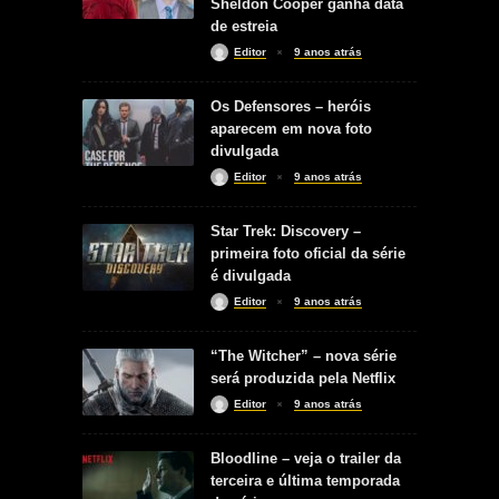
Sheldon Cooper ganha data
de estreia
Editor
9 anos atrás
Os Defensores – heróis
aparecem em nova foto
divulgada
Editor
9 anos atrás
Star Trek: Discovery –
primeira foto oficial da série
é divulgada
Editor
9 anos atrás
“The Witcher” – nova série
será produzida pela Netflix
Editor
9 anos atrás
Bloodline – veja o trailer da
terceira e última temporada