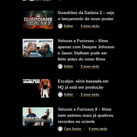
Guardiões da Galáxia 2 – veja
o lançamento do novo poster
Editor
9 anos atrás
Velozes e Furiosos – filme
apenas com Dwayne Johnson
e Jason Statham pode ser
feito antes do nono filme
Editor
9 anos atrás
Escalpo- série baseada em
HQ já está em produção
Editor
9 anos atrás
Velozes e Furiosos 8 – filme
nem estreou mais já quebrou
recordes no oriente
Caio Souza
9 anos atrás