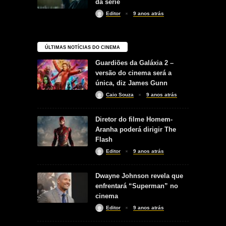
da série
Editor
9 anos atrás
ÚLTIMAS NOTÍCIAS DO CINEMA
Guardiões da Galáxia 2 –
versão do cinema será a
única, diz James Gunn
Caio Souza
9 anos atrás
Diretor do filme Homem-
Aranha poderá dirigir The
Flash
Editor
9 anos atrás
Dwayne Johnson revela que
enfrentará “Superman” no
cinema
Editor
9 anos atrás