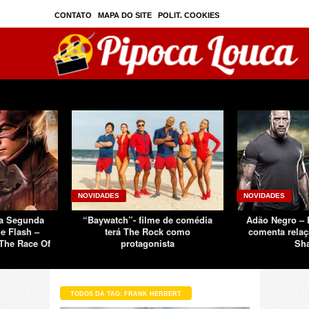
CONTATO
MAPA DO SITE
POLIT. COOKIES
PRIVAC./SEGURANÇA
TOS
SOBRE
NOVIDADES
NOVIDADES
Da Segunda
“Baywatch”- filme de comédia
Adão Negro –
e Flash –
terá The Rock como
comenta relaç
The Race Of
protagonista
Sh
TODOS DA TAG: FRANK HERBERT