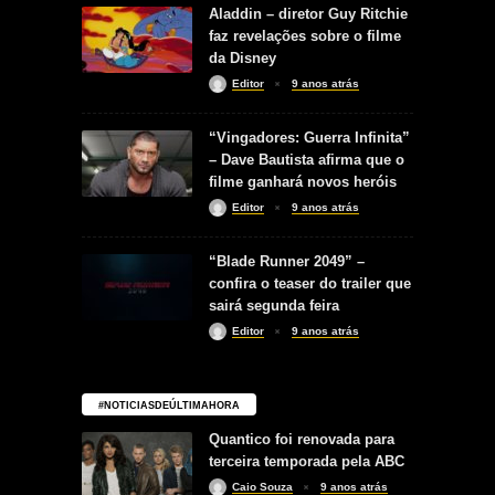
Aladdin – diretor Guy Ritchie
faz revelações sobre o filme
da Disney
Editor
9 anos atrás
“Vingadores: Guerra Infinita”
– Dave Bautista afirma que o
filme ganhará novos heróis
Editor
9 anos atrás
“Blade Runner 2049” –
confira o teaser do trailer que
sairá segunda feira
Editor
9 anos atrás
#NOTICIASDEÚLTIMAHORA
Quantico foi renovada para
terceira temporada pela ABC
Caio Souza
9 anos atrás