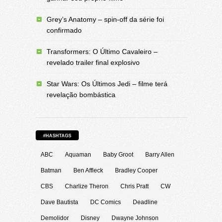
Grey’s Anatomy – spin-off da série foi
confirmado
Transformers: O Último Cavaleiro –
revelado trailer final explosivo
Star Wars: Os Últimos Jedi – filme terá
revelação bombástica
#HASHTAGS
ABC
Aquaman
Baby Groot
Barry Allen
Batman
Ben Affleck
Bradley Cooper
CBS
Charlize Theron
Chris Pratt
CW
Dave Bautista
DC Comics
Deadline
Demolidor
Disney
Dwayne Johnson