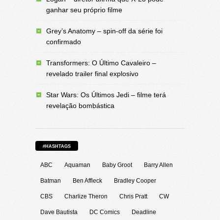
ganhar seu próprio filme
Grey’s Anatomy – spin-off da série foi
confirmado
Transformers: O Último Cavaleiro –
revelado trailer final explosivo
Star Wars: Os Últimos Jedi – filme terá
revelação bombástica
#HASHTAGS
ABC
Aquaman
Baby Groot
Barry Allen
Batman
Ben Affleck
Bradley Cooper
CBS
Charlize Theron
Chris Pratt
CW
Dave Bautista
DC Comics
Deadline