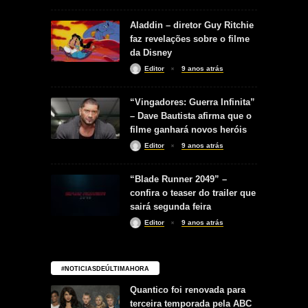
Aladdin – diretor Guy Ritchie
faz revelações sobre o filme
da Disney
Editor
9 anos atrás
“Vingadores: Guerra Infinita”
– Dave Bautista afirma que o
filme ganhará novos heróis
Editor
9 anos atrás
“Blade Runner 2049” –
confira o teaser do trailer que
sairá segunda feira
Editor
9 anos atrás
#NOTICIASDEÚLTIMAHORA
Quantico foi renovada para
terceira temporada pela ABC