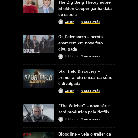
The Big Bang Theory sobre
Sheldon Cooper ganha data
de estreia
Editor
9 anos atrás
Os Defensores – heróis
aparecem em nova foto
divulgada
Editor
9 anos atrás
Star Trek: Discovery –
primeira foto oficial da série
é divulgada
Editor
9 anos atrás
“The Witcher” – nova série
será produzida pela Netflix
Editor
9 anos atrás
Bloodline – veja o trailer da