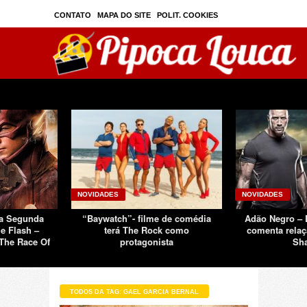
CONTATO
MAPA DO SITE
POLIT. COOKIES
PRIVAC./SEGURANÇA
TOS
SOBRE
NOVIDADES
NOVIDADES
Da Segunda
“Baywatch”- filme de comédia
Adão Negro –
e Flash –
terá The Rock como
comenta relaç
The Race Of
protagonista
Sh
TODOS DA TAG: GAEL GARCIA BERNAL