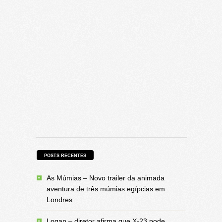
POSTS RECENTES
As Múmias – Novo trailer da animada
aventura de três múmias egípcias em
Londres
Logan – diretor afirma que X-23 pode