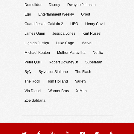
Demolidor
Disney
Dwayne Johnson
Ego
Entertainment Weekly
Groot
Guardiões da Galáxia 2
HBO
Henry Cavill
James Gunn
Jessica Jones
Kurt Russel
Liga da Justiça
Luke Cage
Marvel
Michael Keaton
Mulher Maravilha
Netflix
Peter Quill
Robert Downey Jr
SuperMan
Syfy
Sylvester Stallone
The Flash
The Rock
Tom Holland
Variety
Vin Diesel
Warner Bros
X-Men
Zoe Saldana