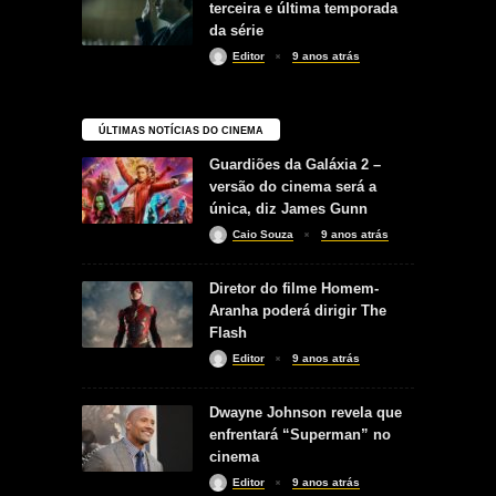
terceira e última temporada
da série
Editor
9 anos atrás
ÚLTIMAS NOTÍCIAS DO CINEMA
Guardiões da Galáxia 2 –
versão do cinema será a
única, diz James Gunn
Caio Souza
9 anos atrás
Diretor do filme Homem-
Aranha poderá dirigir The
Flash
Editor
9 anos atrás
Dwayne Johnson revela que
enfrentará “Superman” no
cinema
Editor
9 anos atrás