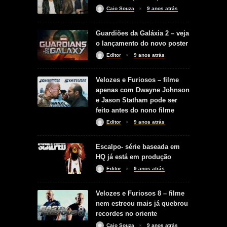
Caio Souza
9 anos atrás
Guardiões da Galáxia 2 – veja
o lançamento do novo poster
Editor
9 anos atrás
Velozes e Furiosos – filme
apenas com Dwayne Johnson
e Jason Statham pode ser
feito antes do nono filme
Editor
9 anos atrás
Escalpo- série baseada em
HQ já está em produção
Editor
9 anos atrás
Velozes e Furiosos 8 – filme
nem estreou mais já quebrou
recordes no oriente
Caio Souza
9 anos atrás