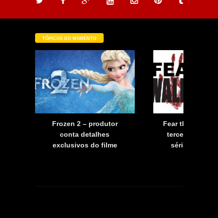
TÓPICOS DO MOMENTO
a
Frozen 2 – produtor
Fear the Walkin
a
conta detalhes
terceira tempo
exclusivos do filme
série já tem d
estreia