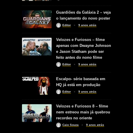
Guardiões da Galáxia 2 – veja
o lançamento do novo poster
Editor
9 anos atrás
Velozes e Furiosos – filme
apenas com Dwayne Johnson
e Jason Statham pode ser
feito antes do nono filme
Editor
9 anos atrás
Escalpo- série baseada em
HQ já está em produção
Editor
9 anos atrás
Velozes e Furiosos 8 – filme
nem estreou mais já quebrou
recordes no oriente
Caio Souza
9 anos atrás