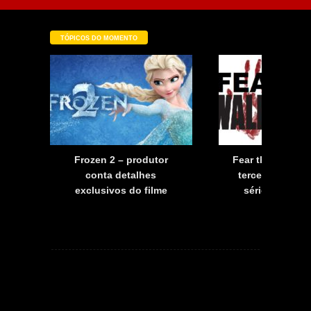
TÓPICOS DO MOMENTO
a
Frozen 2 – produtor
Fear the Walkin
a
conta detalhes
terceira tempo
exclusivos do filme
série já tem d
estreia