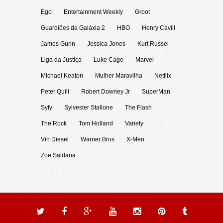
Ego
Entertainment Weekly
Groot
Guardiões da Galáxia 2
HBO
Henry Cavill
James Gunn
Jessica Jones
Kurt Russel
Liga da Justiça
Luke Cage
Marvel
Michael Keaton
Mulher Maravilha
Netflix
Peter Quill
Robert Downey Jr
SuperMan
Syfy
Sylvester Stallone
The Flash
The Rock
Tom Holland
Variety
Vin Diesel
Warner Bros
X-Men
Zoe Saldana