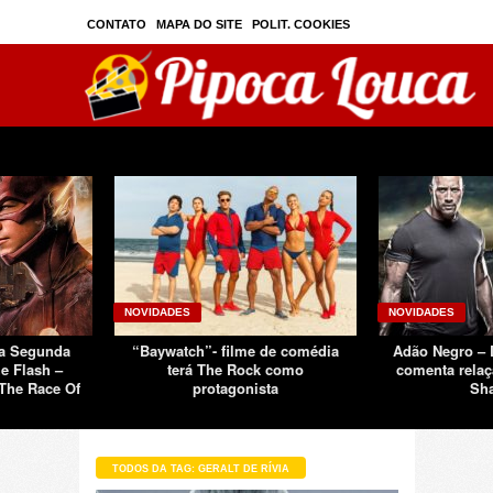
CONTATO
MAPA DO SITE
POLIT. COOKIES
PRIVAC./SEGURANÇA
TOS
SOBRE
NOVIDADES
NOVIDADES
Da Segunda
“Baywatch”- filme de comédia
Adão Negro –
e Flash –
terá The Rock como
comenta relaç
The Race Of
protagonista
Sh
TODOS DA TAG: GERALT DE RÍVIA