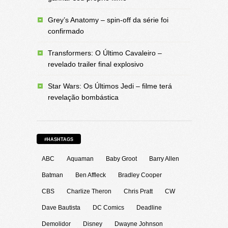
Grey’s Anatomy – spin-off da série foi
confirmado
Transformers: O Último Cavaleiro –
revelado trailer final explosivo
Star Wars: Os Últimos Jedi – filme terá
revelação bombástica
#HASHTAGS
ABC
Aquaman
Baby Groot
Barry Allen
Batman
Ben Affleck
Bradley Cooper
CBS
Charlize Theron
Chris Pratt
CW
Dave Bautista
DC Comics
Deadline
Demolidor
Disney
Dwayne Johnson