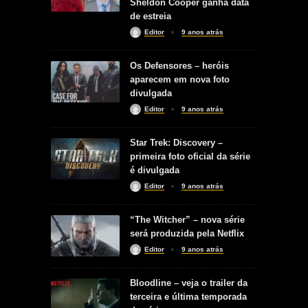
Sheldon Cooper ganha data
de estreia
Editor
9 anos atrás
Os Defensores – heróis
aparecem em nova foto
divulgada
Editor
9 anos atrás
Star Trek: Discovery –
primeira foto oficial da série
é divulgada
Editor
9 anos atrás
“The Witcher” – nova série
será produzida pela Netflix
Editor
9 anos atrás
Bloodline – veja o trailer da
terceira e última temporada