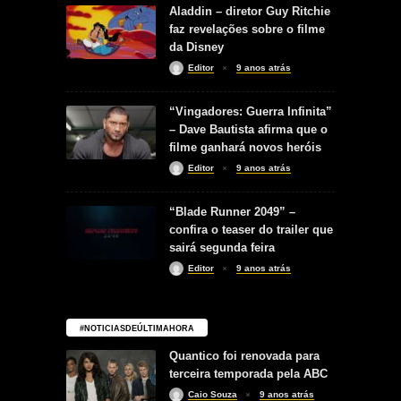
Aladdin – diretor Guy Ritchie
faz revelações sobre o filme
da Disney
Editor
9 anos atrás
“Vingadores: Guerra Infinita”
– Dave Bautista afirma que o
filme ganhará novos heróis
Editor
9 anos atrás
“Blade Runner 2049” –
confira o teaser do trailer que
sairá segunda feira
Editor
9 anos atrás
#NOTICIASDEÚLTIMAHORA
Quantico foi renovada para
terceira temporada pela ABC
Caio Souza
9 anos atrás