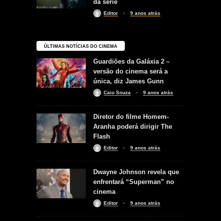
da série
Editor
9 anos atrás
ÚLTIMAS NOTÍCIAS DO CINEMA
Guardiões da Galáxia 2 –
versão do cinema será a
única, diz James Gunn
Caio Souza
9 anos atrás
Diretor do filme Homem-
Aranha poderá dirigir The
Flash
Editor
9 anos atrás
Dwayne Johnson revela que
enfrentará “Superman” no
cinema
Editor
9 anos atrás