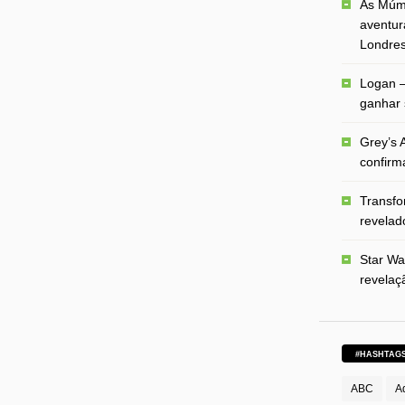
As Múmi
aventur
Londre
Logan –
ganhar 
Grey’s A
confirm
Transfo
revelado
Star Wa
revelaç
#HASHTAG
ABC
A