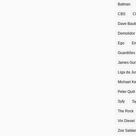
Batman
CBS
C
Dave Bauti
Demolidor
Ego
En
Guardiões 
James Gu
Liga da Ju
Michael K
Peter Quill
Syfy
Sy
The Rock
Vin Diesel
Zoe Salda