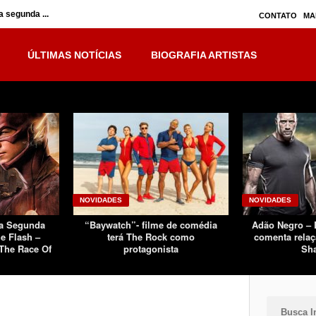
 segunda ...
Inumanos – série seguirá separada, mas no ...
CONTATO
MA
ÚLTIMAS NOTÍCIAS
BIOGRAFIA ARTISTAS
NOVIDADES
NOVIDADES
Da Segunda
“Baywatch”- filme de comédia
Adão Negro –
e Flash –
terá The Rock como
comenta relaç
The Race Of
protagonista
Sh