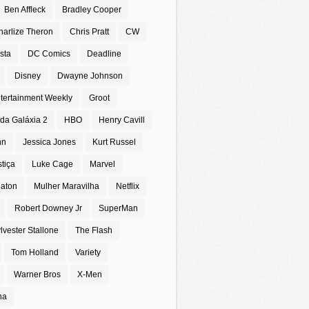
Ben Affleck
Bradley Cooper
harlize Theron
Chris Pratt
CW
sta
DC Comics
Deadline
Disney
Dwayne Johnson
tertainment Weekly
Groot
da Galáxia 2
HBO
Henry Cavill
nn
Jessica Jones
Kurt Russel
stiça
Luke Cage
Marvel
eaton
Mulher Maravilha
Netflix
Robert Downey Jr
SuperMan
lvester Stallone
The Flash
Tom Holland
Variety
Warner Bros
X-Men
na