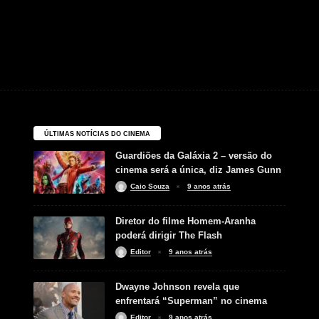
ÚLTIMAS NOTÍCIAS DO CINEMA
Guardiões da Galáxia 2 – versão do
cinema será a única, diz James Gunn
Caio Souza
9 anos atrás
Diretor do filme Homem-Aranha
poderá dirigir The Flash
Editor
9 anos atrás
Dwayne Johnson revela que
enfrentará “Superman” no cinema
Editor
9 anos atrás