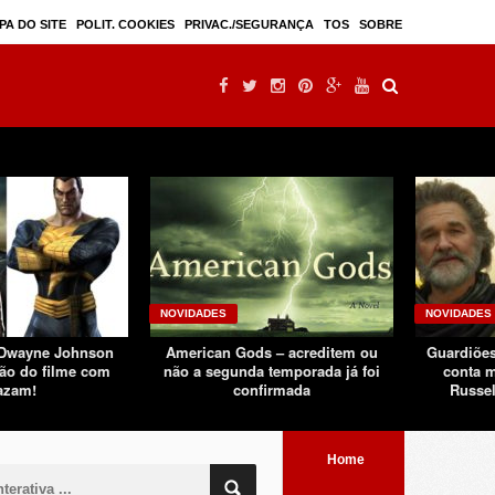
Mulan – filme live-action seguindo sucesso d ...
PA DO SITE
POLIT. COOKIES
PRIVAC./SEGURANÇA
TOS
SOBRE
NOVIDADES
NOVIDADES
 Dwayne Johnson
American Gods – acreditem ou
Guardiões
ão do filme com
não a segunda temporada já foi
conta m
azam!
confirmada
Russel
Home