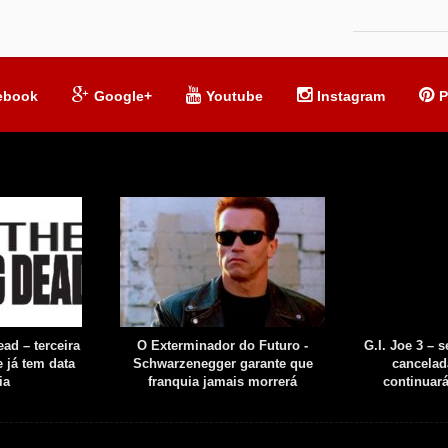
ebook
Google+
Youtube
Instagram
P
ad – terceira
O Exterminador do Futuro -
G.I. Joe 3 – 
 já tem data
Schwarzenegger garante que
cancelad
ia
franquia jamais morrerá
continuar