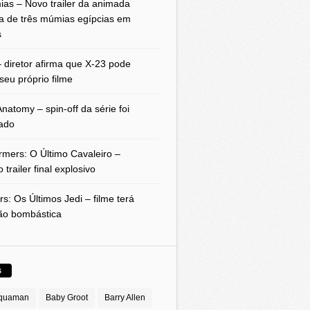
as – Novo trailer da animada
a de três múmias egípcias em
s
 diretor afirma que X-23 pode
seu próprio filme
natomy – spin-off da série foi
ado
rmers: O Último Cavaleiro –
 trailer final explosivo
rs: Os Últimos Jedi – filme terá
ão bombástica
S
quaman
Baby Groot
Barry Allen