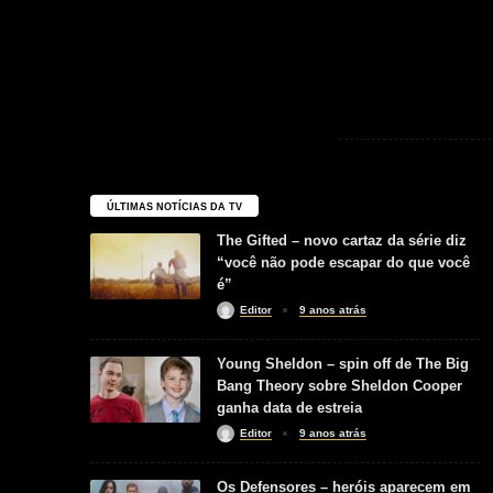
ÚLTIMAS NOTÍCIAS DA TV
The Gifted – novo cartaz da série diz
“você não pode escapar do que você
é”
Editor
9 anos atrás
Young Sheldon – spin off de The Big
Bang Theory sobre Sheldon Cooper
ganha data de estreia
Editor
9 anos atrás
Os Defensores – heróis aparecem em