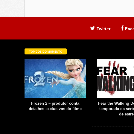
Twitter
Fac
TÓPICOS DO MOMENTO
filme é
Frozen 2 – produtor conta
Fear the Walking De
uia
detalhes exclusivos do filme
temporada da série
boot
de estre