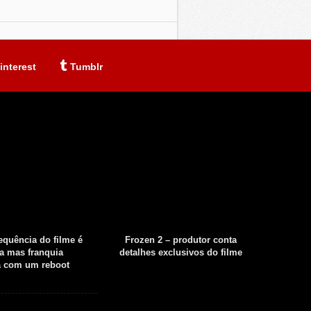
interest
Tumblr
sequência do filme é
Frozen 2 – produtor conta
Fear th
a mas franquia
detalhes exclusivos do filme
tempor
á com um reboot