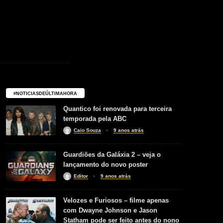
#NOTICIASDEÚLTIMAHORA
Quantico foi renovada para terceira
temporada pela ABC
Caio Souza
9 anos atrás
Guardiões da Galáxia 2 – veja o
lançamento do novo poster
Editor
9 anos atrás
Velozes e Furiosos – filme apenas
com Dwayne Johnson e Jason
Statham pode ser feito antes do nono