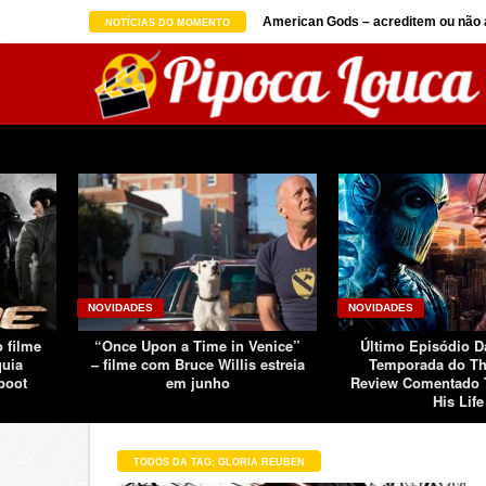
on seguindo sucesso d ...
American Gods – acreditem ou não a
NOTÍCIAS DO MOMENTO
NOVIDADES
NOVIDADES
o filme
“Once Upon a Time in Venice”
Último Episódio 
quia
– filme com Bruce Willis estreia
Temporada do Th
boot
em junho
Review Comentado 
His Life
TODOS DA TAG: GLORIA REUBEN