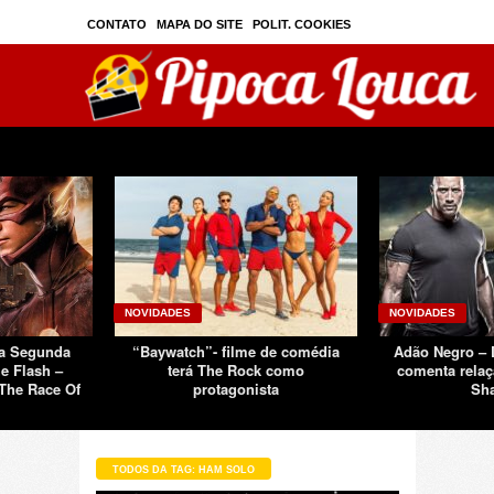
CONTATO
MAPA DO SITE
POLIT. COOKIES
PRIVAC./SEGURANÇA
TOS
SOBRE
NOVIDADES
NOVIDADES
Da Segunda
“Baywatch”- filme de comédia
Adão Negro –
e Flash –
terá The Rock como
comenta relaç
The Race Of
protagonista
Sh
TODOS DA TAG: HAM SOLO