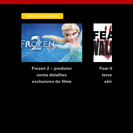
TÓPICOS DO MOMENTO
a
Frozen 2 – produtor
Fear the Walkin
a
conta detalhes
terceira tempo
exclusivos do filme
série já tem d
estreia