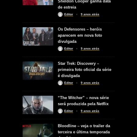
Sheldon Cooper ganha data
de estreia
Editor
9 anos atrás
Os Defensores – heróis
aparecem em nova foto
divulgada
Editor
9 anos atrás
Star Trek: Discovery –
primeira foto oficial da série
é divulgada
Editor
9 anos atrás
“The Witcher” – nova série
será produzida pela Netflix
Editor
9 anos atrás
Bloodline – veja o trailer da
terceira e última temporada