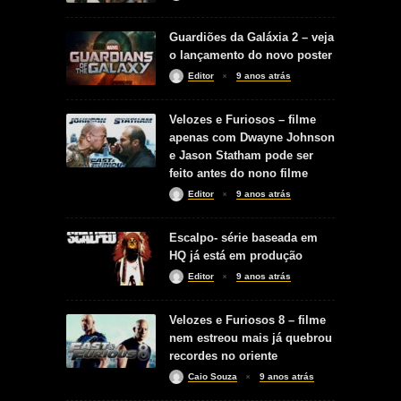
Guardiões da Galáxia 2 – veja
o lançamento do novo poster
Editor
9 anos atrás
Velozes e Furiosos – filme
apenas com Dwayne Johnson
e Jason Statham pode ser
feito antes do nono filme
Editor
9 anos atrás
Escalpo- série baseada em
HQ já está em produção
Editor
9 anos atrás
Velozes e Furiosos 8 – filme
nem estreou mais já quebrou
recordes no oriente
Caio Souza
9 anos atrás