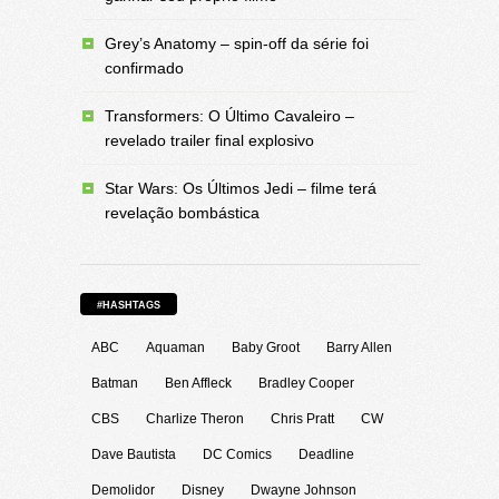
Grey’s Anatomy – spin-off da série foi
confirmado
Transformers: O Último Cavaleiro –
revelado trailer final explosivo
Star Wars: Os Últimos Jedi – filme terá
revelação bombástica
#HASHTAGS
ABC
Aquaman
Baby Groot
Barry Allen
Batman
Ben Affleck
Bradley Cooper
CBS
Charlize Theron
Chris Pratt
CW
Dave Bautista
DC Comics
Deadline
Demolidor
Disney
Dwayne Johnson