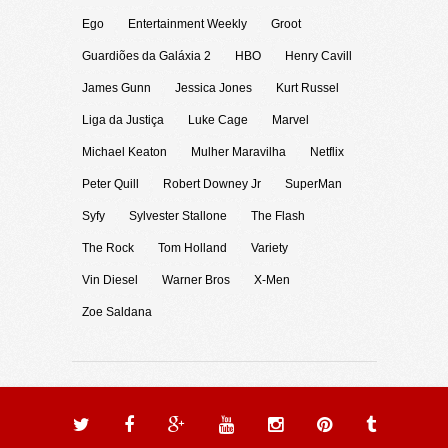
Ego
Entertainment Weekly
Groot
Guardiões da Galáxia 2
HBO
Henry Cavill
James Gunn
Jessica Jones
Kurt Russel
Liga da Justiça
Luke Cage
Marvel
Michael Keaton
Mulher Maravilha
Netflix
Peter Quill
Robert Downey Jr
SuperMan
Syfy
Sylvester Stallone
The Flash
The Rock
Tom Holland
Variety
Vin Diesel
Warner Bros
X-Men
Zoe Saldana