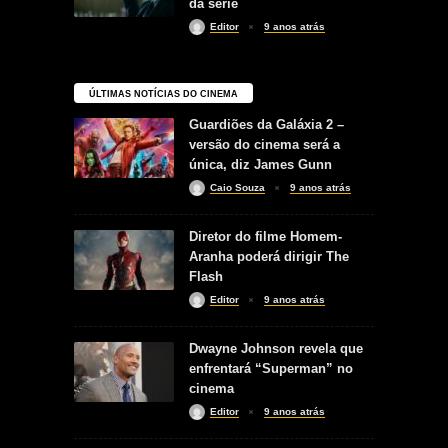
da série
Editor
9 anos atrás
ÚLTIMAS NOTÍCIAS DO CINEMA
Guardiões da Galáxia 2 –
versão do cinema será a
única, diz James Gunn
Caio Souza
9 anos atrás
Diretor do filme Homem-
Aranha poderá dirigir The
Flash
Editor
9 anos atrás
Dwayne Johnson revela que
enfrentará “Superman” no
cinema
Editor
9 anos atrás