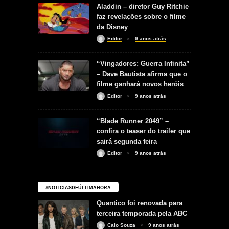
Aladdin – diretor Guy Ritchie
faz revelações sobre o filme
da Disney
Editor
9 anos atrás
“Vingadores: Guerra Infinita”
– Dave Bautista afirma que o
filme ganhará novos heróis
Editor
9 anos atrás
“Blade Runner 2049” –
confira o teaser do trailer que
sairá segunda feira
Editor
9 anos atrás
#NOTICIASDEÚLTIMAHORA
Quantico foi renovada para
terceira temporada pela ABC
Caio Souza
9 anos atrás