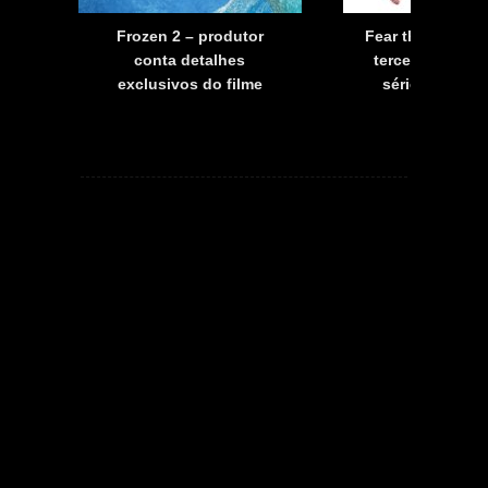
a
Frozen 2 – produtor
Fear the Walkin
a
conta detalhes
terceira tempo
exclusivos do filme
série já tem d
estreia