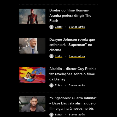
Diretor do filme Homem-
Aranha poderá dirigir The
Flash
Editor
9 anos atrás
Dwayne Johnson revela que
enfrentará “Superman” no
cinema
Editor
9 anos atrás
Aladdin – diretor Guy Ritchie
faz revelações sobre o filme
da Disney
Editor
9 anos atrás
“Vingadores: Guerra Infinita”
– Dave Bautista afirma que o
filme ganhará novos heróis
Editor
9 anos atrás