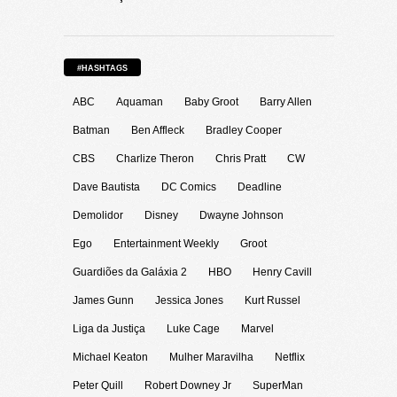
#HASHTAGS
ABC
Aquaman
Baby Groot
Barry Allen
Batman
Ben Affleck
Bradley Cooper
CBS
Charlize Theron
Chris Pratt
CW
Dave Bautista
DC Comics
Deadline
Demolidor
Disney
Dwayne Johnson
Ego
Entertainment Weekly
Groot
Guardiões da Galáxia 2
HBO
Henry Cavill
James Gunn
Jessica Jones
Kurt Russel
Liga da Justiça
Luke Cage
Marvel
Michael Keaton
Mulher Maravilha
Netflix
Peter Quill
Robert Downey Jr
SuperMan