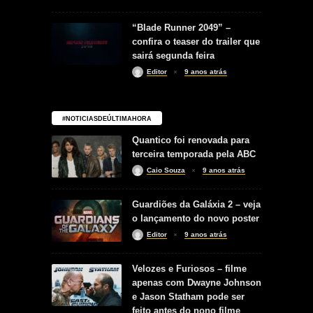
“Blade Runner 2049” –
confira o teaser do trailer que
sairá segunda feira
Editor
9 anos atrás
#NOTICIASDEÚLTIMAHORA
Quantico foi renovada para
terceira temporada pela ABC
Caio Souza
9 anos atrás
Guardiões da Galáxia 2 – veja
o lançamento do novo poster
Editor
9 anos atrás
Velozes e Furiosos – filme
apenas com Dwayne Johnson
e Jason Statham pode ser
feito antes do nono filme