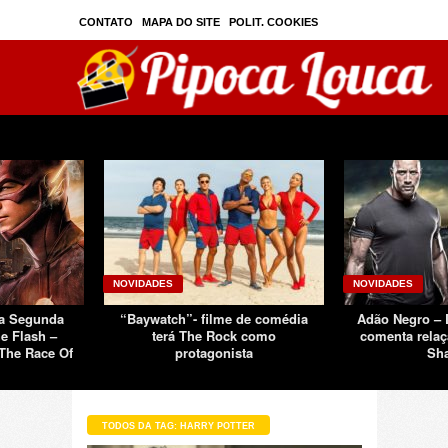
CONTATO
MAPA DO SITE
POLIT. COOKIES
PRIVAC./SEGURANÇA
TOS
SOBRE
NOVIDADES
NOVIDADES
Da Segunda
“Baywatch”- filme de comédia
Adão Negro –
e Flash –
terá The Rock como
comenta relaç
The Race Of
protagonista
Sh
TODOS DA TAG: HARRY POTTER