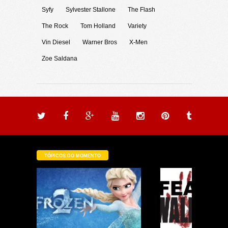
Syfy
Sylvester Stallone
The Flash
The Rock
Tom Holland
Variety
Vin Diesel
Warner Bros
X-Men
Zoe Saldana
TÓPICOS DO MOMENTO