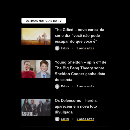
ÚLTIMAS NOTÍCIAS DA TV
The Gifted – novo cartaz da
série diz “você não pode
escapar do que você é”
Editor
9 anos atrás
Young Sheldon – spin off de
The Big Bang Theory sobre
Sheldon Cooper ganha data
de estreia
Editor
9 anos atrás
Os Defensores – heróis
aparecem em nova foto
divulgada
Editor
9 anos atrás