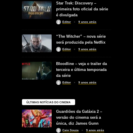
Star Trek: Discovery –
primeira foto oficial da série
é divulgada
Editor
9 anos atrás
“The Witcher” – nova série
será produzida pela Netflix
Editor
9 anos atrás
Bloodline – veja o trailer da
terceira e última temporada
da série
Editor
9 anos atrás
ÚLTIMAS NOTÍCIAS DO CINEMA
Guardiões da Galáxia 2 –
versão do cinema será a
única, diz James Gunn
Caio Souza
9 anos atrás