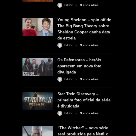
Editor
9 anos atrás
Young Sheldon – spin off de
The Big Bang Theory sobre
Sheldon Cooper ganha data
de estreia
Editor
9 anos atrás
Os Defensores – heróis
aparecem em nova foto
divulgada
Editor
9 anos atrás
Star Trek: Discovery –
primeira foto oficial da série
é divulgada
Editor
9 anos atrás
“The Witcher” – nova série
será produzida pela Netflix