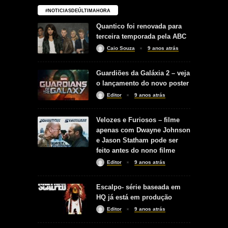
#NOTICIASDEÚLTIMAHORA
Quantico foi renovada para
terceira temporada pela ABC
Caio Souza
9 anos atrás
Guardiões da Galáxia 2 – veja
o lançamento do novo poster
Editor
9 anos atrás
Velozes e Furiosos – filme
apenas com Dwayne Johnson
e Jason Statham pode ser
feito antes do nono filme
Editor
9 anos atrás
Escalpo- série baseada em
HQ já está em produção
Editor
9 anos atrás