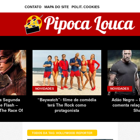
CONTATO
MAPA DO SITE
POLIT. COOKIES
PRIVAC./SEGURANÇA
TOS
SOBRE
NOVIDADES
NOVIDADES
Da Segunda
“Baywatch”- filme de comédia
Adão Negro –
e Flash –
terá The Rock como
comenta relaç
The Race Of
protagonista
Sh
TODOS DA TAG: HOLLYWOOD REPORTER