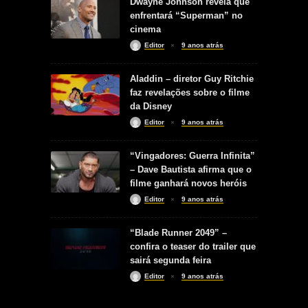
Dwayne Johnson revela que
enfrentará “Superman” no
cinema
Editor
9 anos atrás
Aladdin – diretor Guy Ritchie
faz revelações sobre o filme
da Disney
Editor
9 anos atrás
“Vingadores: Guerra Infinita”
– Dave Bautista afirma que o
filme ganhará novos heróis
Editor
9 anos atrás
“Blade Runner 2049” –
confira o teaser do trailer que
sairá segunda feira
Editor
9 anos atrás