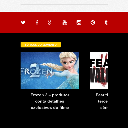
TÓPICOS DO MOMENTO
a
Frozen 2 – produtor
Fear the Walkin
a
conta detalhes
terceira tempo
exclusivos do filme
série já tem d
estreia