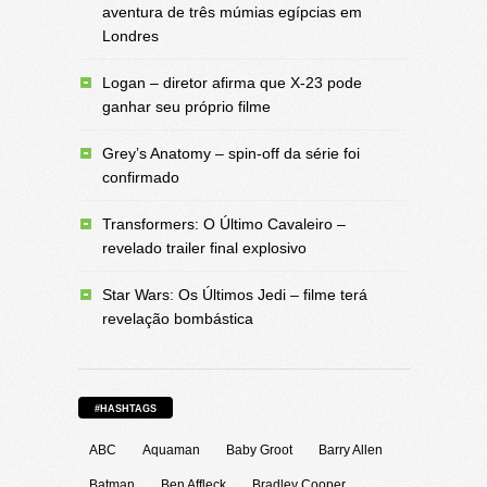
aventura de três múmias egípcias em
Londres
Logan – diretor afirma que X-23 pode
ganhar seu próprio filme
Grey’s Anatomy – spin-off da série foi
confirmado
Transformers: O Último Cavaleiro –
revelado trailer final explosivo
Star Wars: Os Últimos Jedi – filme terá
revelação bombástica
#HASHTAGS
ABC
Aquaman
Baby Groot
Barry Allen
Batman
Ben Affleck
Bradley Cooper