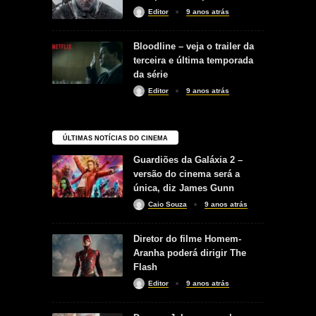
Editor
9 anos atrás
Bloodline – veja o trailer da
terceira e última temporada
da série
Editor
9 anos atrás
ÚLTIMAS NOTÍCIAS DO CINEMA
Guardiões da Galáxia 2 –
versão do cinema será a
única, diz James Gunn
Caio Souza
9 anos atrás
Diretor do filme Homem-
Aranha poderá dirigir The
Flash
Editor
9 anos atrás