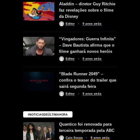
Aladdin – diretor Guy Ritchie
faz revelações sobre o filme
da Disney
Editor
9 anos atrás
“Vingadores: Guerra Infinita”
– Dave Bautista afirma que o
filme ganhará novos heróis
Editor
9 anos atrás
“Blade Runner 2049” –
confira o teaser do trailer que
sairá segunda feira
Editor
9 anos atrás
#NOTICIASDEÚLTIMAHORA
Quantico foi renovada para
terceira temporada pela ABC
Caio Souza
9 anos atrás