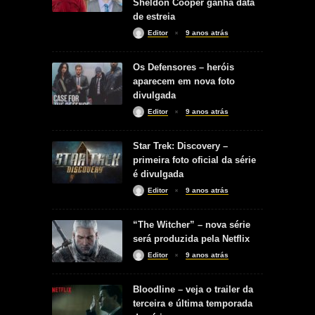
Sheldon Cooper ganha data
de estreia
Editor
9 anos atrás
Os Defensores – heróis
aparecem em nova foto
divulgada
Editor
9 anos atrás
Star Trek: Discovery –
primeira foto oficial da série
é divulgada
Editor
9 anos atrás
“The Witcher” – nova série
será produzida pela Netflix
Editor
9 anos atrás
Bloodline – veja o trailer da
terceira e última temporada