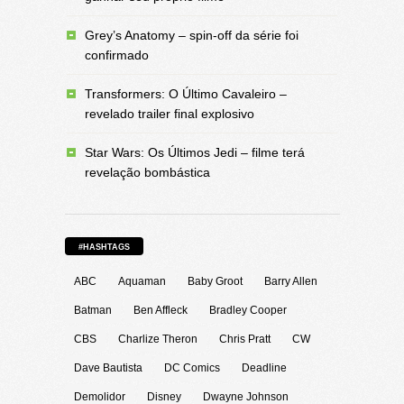
Grey’s Anatomy – spin-off da série foi
confirmado
Transformers: O Último Cavaleiro –
revelado trailer final explosivo
Star Wars: Os Últimos Jedi – filme terá
revelação bombástica
#HASHTAGS
ABC
Aquaman
Baby Groot
Barry Allen
Batman
Ben Affleck
Bradley Cooper
CBS
Charlize Theron
Chris Pratt
CW
Dave Bautista
DC Comics
Deadline
Demolidor
Disney
Dwayne Johnson