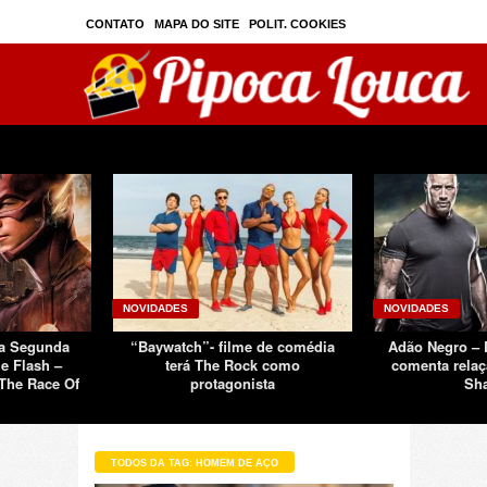
CONTATO
MAPA DO SITE
POLIT. COOKIES
PRIVAC./SEGURANÇA
TOS
SOBRE
NOVIDADES
NOVIDADES
Da Segunda
“Baywatch”- filme de comédia
Adão Negro –
e Flash –
terá The Rock como
comenta relaç
The Race Of
protagonista
Sh
TODOS DA TAG: HOMEM DE AÇO