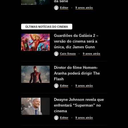
da série
Editor
9 anos atrás
ÚLTIMAS NOTÍCIAS DO CINEMA
Guardiões da Galáxia 2 –
versão do cinema será a
única, diz James Gunn
Caio Souza
9 anos atrás
Diretor do filme Homem-
Aranha poderá dirigir The
Flash
Editor
9 anos atrás
Dwayne Johnson revela que
enfrentará “Superman” no
cinema
Editor
9 anos atrás