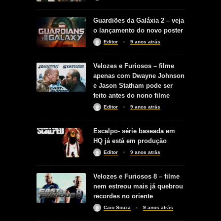
Guardiões da Galáxia 2 – veja
o lançamento do novo poster
Editor
9 anos atrás
Velozes e Furiosos – filme
apenas com Dwayne Johnson
e Jason Statham pode ser
feito antes do nono filme
Editor
9 anos atrás
Escalpo- série baseada em
HQ já está em produção
Editor
9 anos atrás
Velozes e Furiosos 8 – filme
nem estreou mais já quebrou
recordes no oriente
Caio Souza
9 anos atrás