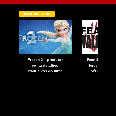
TÓPICOS DO MOMENTO
a
Frozen 2 – produtor
Fear the Walkin
a
conta detalhes
terceira tempo
exclusivos do filme
série já tem d
estreia