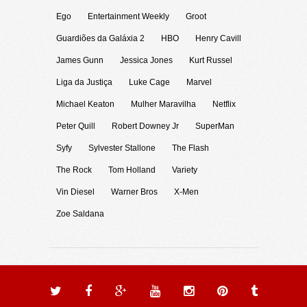
Ego
Entertainment Weekly
Groot
Guardiões da Galáxia 2
HBO
Henry Cavill
James Gunn
Jessica Jones
Kurt Russel
Liga da Justiça
Luke Cage
Marvel
Michael Keaton
Mulher Maravilha
Netflix
Peter Quill
Robert Downey Jr
SuperMan
Syfy
Sylvester Stallone
The Flash
The Rock
Tom Holland
Variety
Vin Diesel
Warner Bros
X-Men
Zoe Saldana