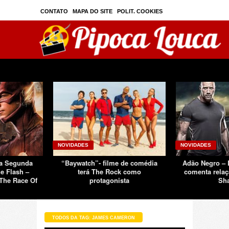
CONTATO
MAPA DO SITE
POLIT. COOKIES
PRIVAC./SEGURANÇA
TOS
SOBRE
NOVIDADES
NOVIDADES
Da Segunda
“Baywatch”- filme de comédia
Adão Negro –
e Flash –
terá The Rock como
comenta relaç
The Race Of
protagonista
Sh
TODOS DA TAG: JAMES CAMERON