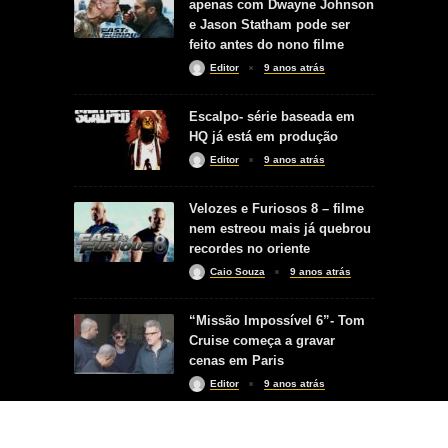
apenas com Dwayne Johnson
e Jason Statham pode ser
feito antes do nono filme
Editor
9 anos atrás
Escalpo- série baseada em
HQ já está em produção
Editor
9 anos atrás
Velozes e Furiosos 8 – filme
nem estreou mais já quebrou
recordes no oriente
Caio Souza
9 anos atrás
“Missão Impossível 6”- Tom
Cruise começa a gravar
cenas em Paris
Editor
9 anos atrás