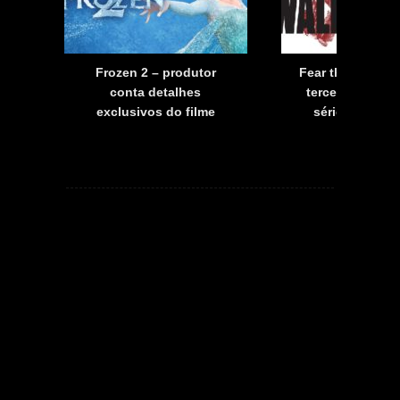
a
Frozen 2 – produtor
Fear the Walkin
a
conta detalhes
terceira tempo
exclusivos do filme
série já tem d
estreia