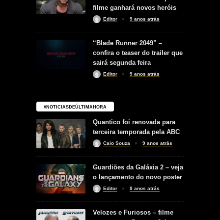
filme ganhará novos heróis
Editor
9 anos atrás
“Blade Runner 2049” –
confira o teaser do trailer que
sairá segunda feira
Editor
9 anos atrás
#NOTICIASDEÚLTIMAHORA
Quantico foi renovada para
terceira temporada pela ABC
Caio Souza
9 anos atrás
Guardiões da Galáxia 2 – veja
o lançamento do novo poster
Editor
9 anos atrás
Velozes e Furiosos – filme