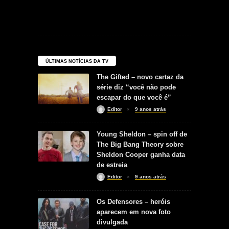
ÚLTIMAS NOTÍCIAS DA TV
The Gifted – novo cartaz da
série diz “você não pode
escapar do que você é”
Editor
9 anos atrás
Young Sheldon – spin off de
The Big Bang Theory sobre
Sheldon Cooper ganha data
de estreia
Editor
9 anos atrás
Os Defensores – heróis
aparecem em nova foto
divulgada