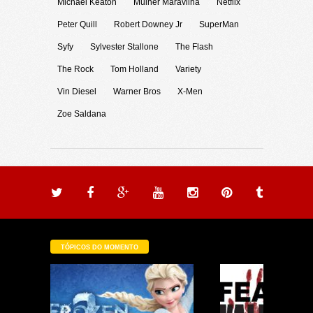
Michael Keaton
Mulher Maravilha
Netflix
Peter Quill
Robert Downey Jr
SuperMan
Syfy
Sylvester Stallone
The Flash
The Rock
Tom Holland
Variety
Vin Diesel
Warner Bros
X-Men
Zoe Saldana
TÓPICOS DO MOMENTO