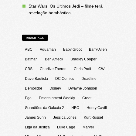
Star Wars: Os Últimos Jedi – filme terá
revelação bombástica
#HASHTAGS
ABC
Aquaman
Baby Groot
Barry Allen
Batman
Ben Affleck
Bradley Cooper
CBS
Charlize Theron
Chris Pratt
CW
Dave Bautista
DC Comics
Deadline
Demolidor
Disney
Dwayne Johnson
Ego
Entertainment Weekly
Groot
Guardiões da Galáxia 2
HBO
Henry Cavill
James Gunn
Jessica Jones
Kurt Russel
Liga da Justiça
Luke Cage
Marvel