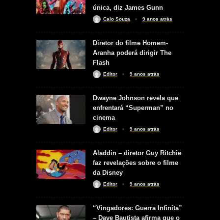
única, diz James Gunn
Caio Souza
9 anos atrás
Diretor do filme Homem-
Aranha poderá dirigir The
Flash
Editor
9 anos atrás
Dwayne Johnson revela que
enfrentará “Superman” no
cinema
Editor
9 anos atrás
Aladdin – diretor Guy Ritchie
faz revelações sobre o filme
da Disney
Editor
9 anos atrás
“Vingadores: Guerra Infinita”
– Dave Bautista afirma que o