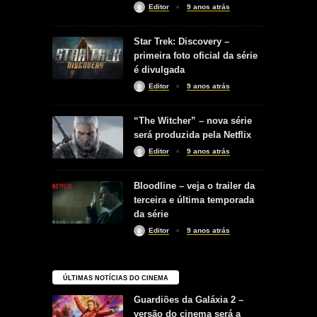
Editor
9 anos atrás
Star Trek: Discovery –
primeira foto oficial da série
é divulgada
Editor
9 anos atrás
“The Witcher” – nova série
será produzida pela Netflix
Editor
9 anos atrás
Bloodline – veja o trailer da
terceira e última temporada
da série
Editor
9 anos atrás
ÚLTIMAS NOTÍCIAS DO CINEMA
Guardiões da Galáxia 2 –
versão do cinema será a