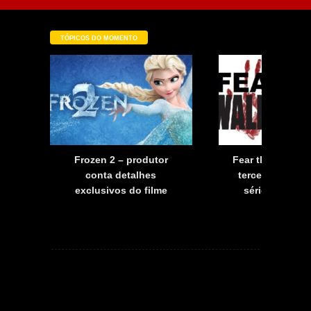
TÓPICOS DO MOMENTO
a
Frozen 2 – produtor
Fear the Walkin
a
conta detalhes
terceira tempo
exclusivos do filme
série já tem d
estreia