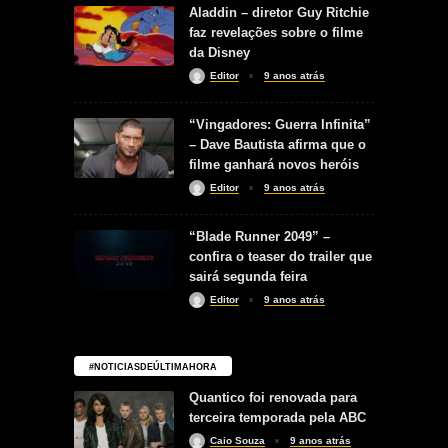
Aladdin – diretor Guy Ritchie
faz revelações sobre o filme
da Disney
Editor
9 anos atrás
“Vingadores: Guerra Infinita”
– Dave Bautista afirma que o
filme ganhará novos heróis
Editor
9 anos atrás
“Blade Runner 2049” –
confira o teaser do trailer que
sairá segunda feira
Editor
9 anos atrás
#NOTICIASDEÚLTIMAHORA
Quantico foi renovada para
terceira temporada pela ABC
Caio Souza
9 anos atrás