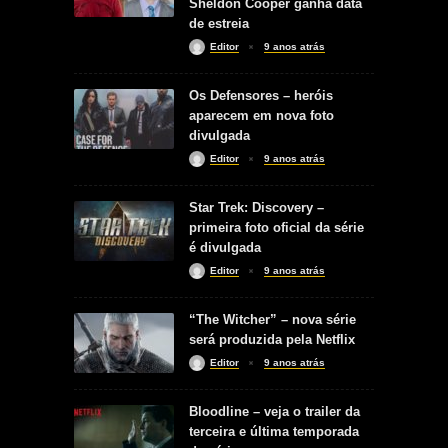
Sheldon Cooper ganha data
de estreia
Editor
9 anos atrás
Os Defensores – heróis
aparecem em nova foto
divulgada
Editor
9 anos atrás
Star Trek: Discovery –
primeira foto oficial da série
é divulgada
Editor
9 anos atrás
“The Witcher” – nova série
será produzida pela Netflix
Editor
9 anos atrás
Bloodline – veja o trailer da
terceira e última temporada