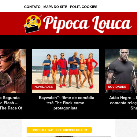
CONTATO
MAPA DO SITE
POLIT. COOKIES
PRIVAC./SEGURANÇA
TOS
SOBRE
NOVIDADES
NOVIDADES
Da Segunda
“Baywatch”- filme de comédia
Adão Negro –
e Flash –
terá The Rock como
comenta relaç
The Race Of
protagonista
Sh
TODOS DA TAG: JEFF KIRSCHENBAUM