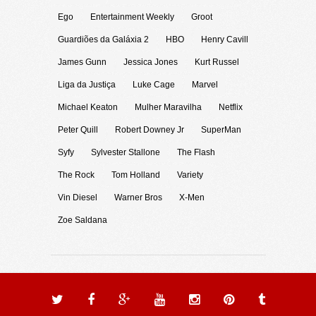
Ego
Entertainment Weekly
Groot
Guardiões da Galáxia 2
HBO
Henry Cavill
James Gunn
Jessica Jones
Kurt Russel
Liga da Justiça
Luke Cage
Marvel
Michael Keaton
Mulher Maravilha
Netflix
Peter Quill
Robert Downey Jr
SuperMan
Syfy
Sylvester Stallone
The Flash
The Rock
Tom Holland
Variety
Vin Diesel
Warner Bros
X-Men
Zoe Saldana