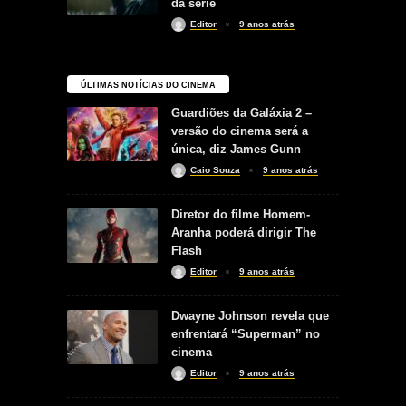
da série
Editor
9 anos atrás
ÚLTIMAS NOTÍCIAS DO CINEMA
Guardiões da Galáxia 2 –
versão do cinema será a
única, diz James Gunn
Caio Souza
9 anos atrás
Diretor do filme Homem-
Aranha poderá dirigir The
Flash
Editor
9 anos atrás
Dwayne Johnson revela que
enfrentará “Superman” no
cinema
Editor
9 anos atrás