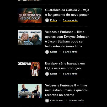
Guardiões da Galáxia 2 – veja
o lançamento do novo poster
Editor
9 anos atrás
Velozes e Furiosos – filme
apenas com Dwayne Johnson
e Jason Statham pode ser
feito antes do nono filme
Editor
9 anos atrás
Escalpo- série baseada em
HQ já está em produção
Editor
9 anos atrás
Velozes e Furiosos 8 – filme
nem estreou mais já quebrou
recordes no oriente
Caio Souza
9 anos atrás