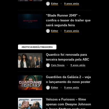
Editor
9 anos atrás
“Blade Runner 2049” –
confira o teaser do trailer que
sairá segunda feira
Editor
9 anos atrás
#NOTICIASDEÚLTIMAHORA
Quantico foi renovada para
terceira temporada pela ABC
Caio Souza
9 anos atrás
Guardiões da Galáxia 2 – veja
o lançamento do novo poster
Editor
9 anos atrás
Velozes e Furiosos – filme
apenas com Dwayne Johnson