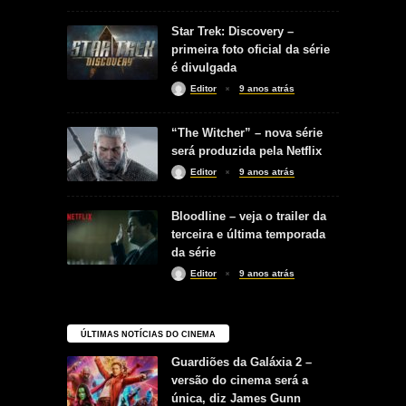
Star Trek: Discovery –
primeira foto oficial da série
é divulgada
Editor
9 anos atrás
“The Witcher” – nova série
será produzida pela Netflix
Editor
9 anos atrás
Bloodline – veja o trailer da
terceira e última temporada
da série
Editor
9 anos atrás
ÚLTIMAS NOTÍCIAS DO CINEMA
Guardiões da Galáxia 2 –
versão do cinema será a
única, diz James Gunn