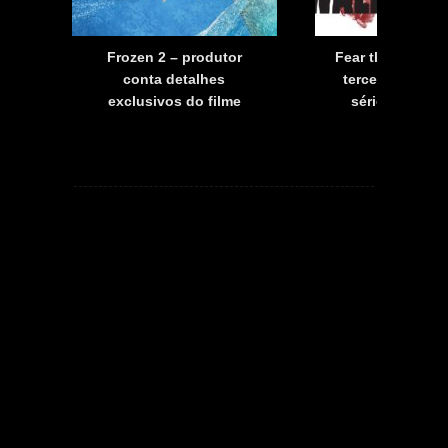
a
Frozen 2 – produtor
Fear the Walkin
a
conta detalhes
terceira tempo
exclusivos do filme
série já tem d
estreia