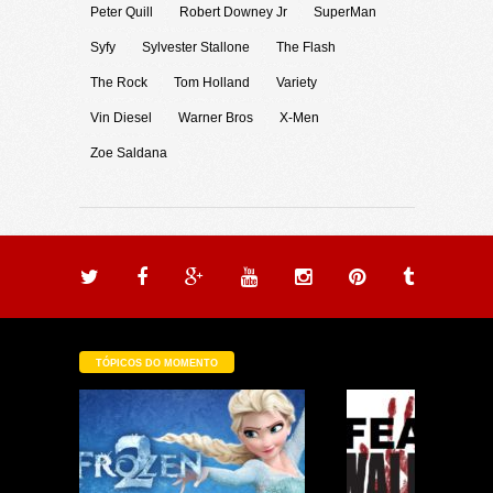
Peter Quill
Robert Downey Jr
SuperMan
Syfy
Sylvester Stallone
The Flash
The Rock
Tom Holland
Variety
Vin Diesel
Warner Bros
X-Men
Zoe Saldana
TÓPICOS DO MOMENTO