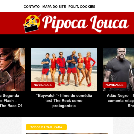
CONTATO
MAPA DO SITE
POLIT. COOKIES
PRIVAC./SEGURANÇA
TOS
SOBRE
NOVIDADES
NOVIDADES
Da Segunda
“Baywatch”- filme de comédia
Adão Negro –
e Flash –
terá The Rock como
comenta relaç
The Race Of
protagonista
Sh
TODOS DA TAG: KARA