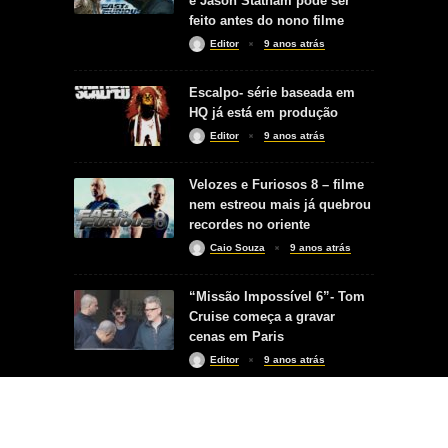
e Jason Statham pode ser
feito antes do nono filme
Editor
9 anos atrás
Escalpo- série baseada em
HQ já está em produção
Editor
9 anos atrás
Velozes e Furiosos 8 – filme
nem estreou mais já quebrou
recordes no oriente
Caio Souza
9 anos atrás
“Missão Impossível 6”- Tom
Cruise começa a gravar
cenas em Paris
Editor
9 anos atrás
COPYRIGHT © 2017