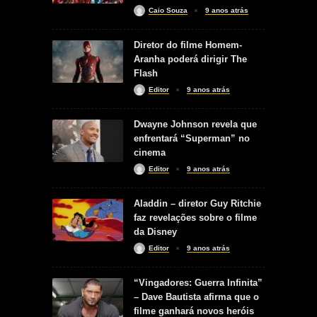
Caio Souza
9 anos atrás
Diretor do filme Homem-
Aranha poderá dirigir The
Flash
Editor
9 anos atrás
Dwayne Johnson revela que
enfrentará “Superman” no
cinema
Editor
9 anos atrás
Aladdin – diretor Guy Ritchie
faz revelações sobre o filme
da Disney
Editor
9 anos atrás
“Vingadores: Guerra Infinita”
– Dave Bautista afirma que o
filme ganhará novos heróis