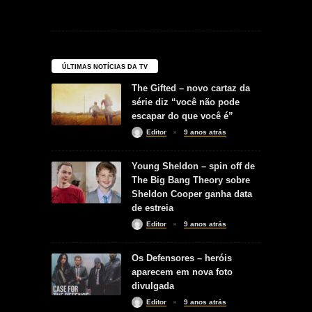
ÚLTIMAS NOTÍCIAS DA TV
The Gifted – novo cartaz da
série diz “você não pode
escapar do que você é”
Editor
9 anos atrás
Young Sheldon – spin off de
The Big Bang Theory sobre
Sheldon Cooper ganha data
de estreia
Editor
9 anos atrás
Os Defensores – heróis
aparecem em nova foto
divulgada
Editor
9 anos atrás