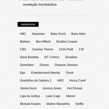
revelação bombástica
#HASHTAGS
ABC
Aquaman
Baby Groot
Barry Allen
Batman
Ben Affleck
Bradley Cooper
CBS
Charlize Theron
Chris Pratt
CW
Dave Bautista
DC Comics
Deadline
Demolidor
Disney
Dwayne Johnson
Ego
Entertainment Weekly
Groot
Guardiões da Galáxia 2
HBO
Henry Cavill
James Gunn
Jessica Jones
Kurt Russel
Liga da Justiça
Luke Cage
Marvel
Michael Keaton
Mulher Maravilha
Netflix