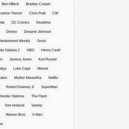
Ben Affleck
Bradley Cooper
harlize Theron
Chris Pratt
CW
sta
DC Comics
Deadline
Disney
Dwayne Johnson
tertainment Weekly
Groot
da Galáxia 2
HBO
Henry Cavill
nn
Jessica Jones
Kurt Russel
stiça
Luke Cage
Marvel
eaton
Mulher Maravilha
Netflix
Robert Downey Jr
SuperMan
lvester Stallone
The Flash
Tom Holland
Variety
Warner Bros
X-Men
na