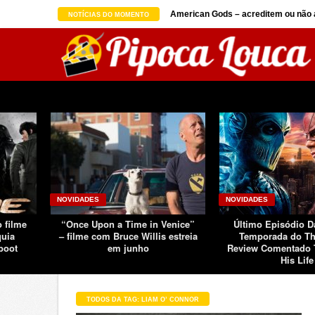
on seguindo sucesso d ...
American Gods – acreditem ou não a
NOTÍCIAS DO MOMENTO
NOVIDADES
NOVIDADES
o filme
“Once Upon a Time in Venice”
Último Episódio 
quia
– filme com Bruce Willis estreia
Temporada do Th
boot
em junho
Review Comentado 
His Life
TODOS DA TAG: LIAM O’ CONNOR