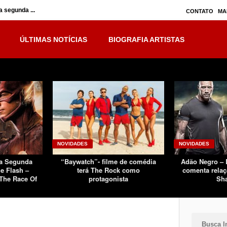
 segunda ...
Inumanos – série seguirá separada, mas no ...
CONTATO
MA
ÚLTIMAS NOTÍCIAS
BIOGRAFIA ARTISTAS
NOVIDADES
NOVIDADES
Da Segunda
“Baywatch”- filme de comédia
Adão Negro –
e Flash –
terá The Rock como
comenta relaç
The Race Of
protagonista
Sh