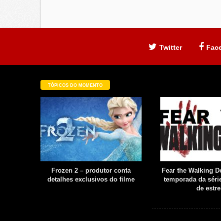
Twitter
Fac
TÓPICOS DO MOMENTO
filme é
Frozen 2 – produtor conta
Fear the Walking De
uia
detalhes exclusivos do filme
temporada da série
boot
de estre