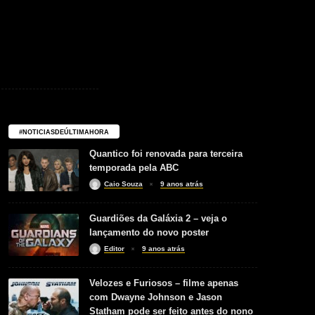
#NOTICIASDEÚLTIMAHORA
Quantico foi renovada para terceira
temporada pela ABC
Caio Souza
9 anos atrás
Guardiões da Galáxia 2 – veja o
lançamento do novo poster
Editor
9 anos atrás
Velozes e Furiosos – filme apenas
com Dwayne Johnson e Jason
Statham pode ser feito antes do nono