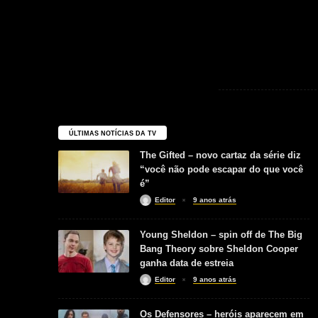
ÚLTIMAS NOTÍCIAS DA TV
The Gifted – novo cartaz da série diz
“você não pode escapar do que você
é”
Editor
9 anos atrás
Young Sheldon – spin off de The Big
Bang Theory sobre Sheldon Cooper
ganha data de estreia
Editor
9 anos atrás
Os Defensores – heróis aparecem em