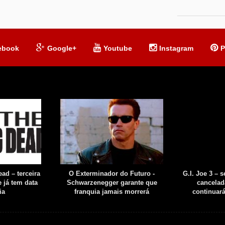
ebook
Google+
Youtube
Instagram
P
ad – terceira
O Exterminador do Futuro -
G.I. Joe 3 – 
 já tem data
Schwarzenegger garante que
cancelad
ia
franquia jamais morrerá
continuar