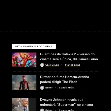
ÚLTIMAS NOTÍCIAS DO CINEMA
Guardiões da Galáxia 2 – versão do
cinema será a única, diz James Gunn
Caio Souza
9 anos atrás
Diretor do filme Homem-Aranha
poderá dirigir The Flash
Editor
9 anos atrás
Dwayne Johnson revela que
enfrentará “Superman” no cinema
Editor
9 anos atrás