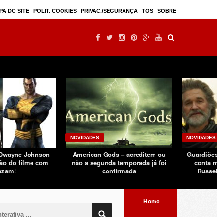
Mulan – filme live-action seguindo sucesso d ...
PA DO SITE
POLIT. COOKIES
PRIVAC./SEGURANÇA
TOS
SOBRE
NOVIDADES
NOVIDADES
 Dwayne Johnson
American Gods – acreditem ou
Guardiões
ão do filme com
não a segunda temporada já foi
conta m
azam!
confirmada
Russel
Home