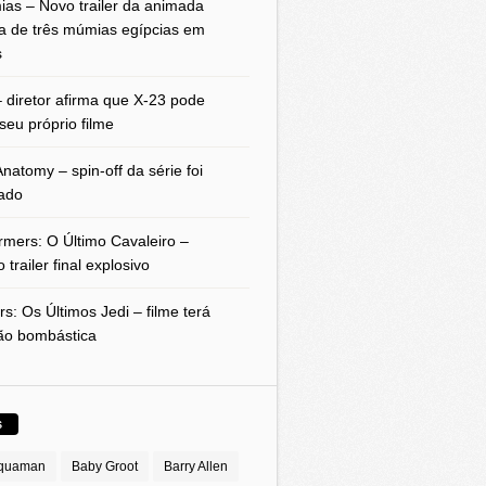
as – Novo trailer da animada
a de três múmias egípcias em
s
 diretor afirma que X-23 pode
seu próprio filme
natomy – spin-off da série foi
ado
rmers: O Último Cavaleiro –
 trailer final explosivo
rs: Os Últimos Jedi – filme terá
ão bombástica
S
quaman
Baby Groot
Barry Allen