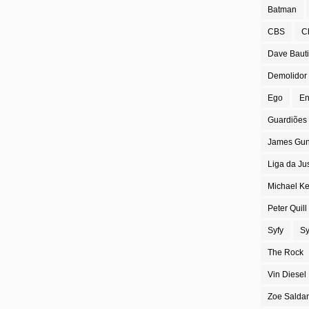
Batman
CBS
C
Dave Bauti
Demolidor
Ego
En
Guardiões 
James Gu
Liga da Ju
Michael K
Peter Quill
Syfy
Sy
The Rock
Vin Diesel
Zoe Salda