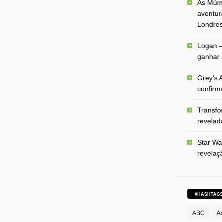
As Múmi
aventur
Londre
Logan –
ganhar 
Grey’s A
confirm
Transfo
revelado
Star Wa
revelaç
#HASHTAG
ABC
A