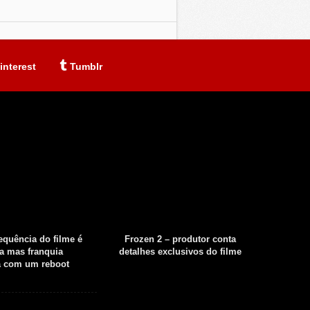
interest
Tumblr
sequência do filme é
Frozen 2 – produtor conta
Fear th
a mas franquia
detalhes exclusivos do filme
tempor
á com um reboot