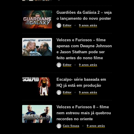
Guardiões da Galáxia 2 – veja
o lançamento do novo poster
Editor
9 anos atrás
Velozes e Furiosos – filme
apenas com Dwayne Johnson
e Jason Statham pode ser
feito antes do nono filme
Editor
9 anos atrás
Escalpo- série baseada em
HQ já está em produção
Editor
9 anos atrás
Velozes e Furiosos 8 – filme
nem estreou mais já quebrou
recordes no oriente
Caio Souza
9 anos atrás