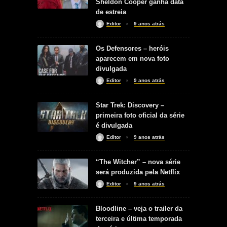
Sheldon Cooper ganha data
de estreia
Editor
9 anos atrás
Os Defensores – heróis
aparecem em nova foto
divulgada
Editor
9 anos atrás
Star Trek: Discovery –
primeira foto oficial da série
é divulgada
Editor
9 anos atrás
“The Witcher” – nova série
será produzida pela Netflix
Editor
9 anos atrás
Bloodline – veja o trailer da
terceira e última temporada