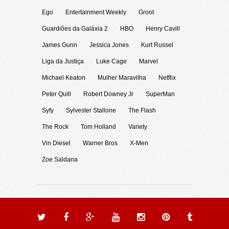
Ego
Entertainment Weekly
Groot
Guardiões da Galáxia 2
HBO
Henry Cavill
James Gunn
Jessica Jones
Kurt Russel
Liga da Justiça
Luke Cage
Marvel
Michael Keaton
Mulher Maravilha
Netflix
Peter Quill
Robert Downey Jr
SuperMan
Syfy
Sylvester Stallone
The Flash
The Rock
Tom Holland
Variety
Vin Diesel
Warner Bros
X-Men
Zoe Saldana