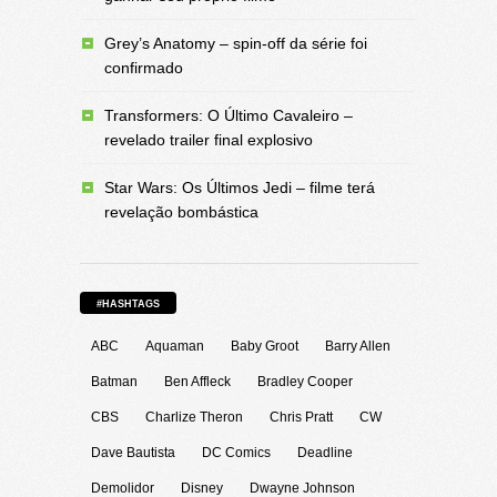
Grey’s Anatomy – spin-off da série foi
confirmado
Transformers: O Último Cavaleiro –
revelado trailer final explosivo
Star Wars: Os Últimos Jedi – filme terá
revelação bombástica
#HASHTAGS
ABC
Aquaman
Baby Groot
Barry Allen
Batman
Ben Affleck
Bradley Cooper
CBS
Charlize Theron
Chris Pratt
CW
Dave Bautista
DC Comics
Deadline
Demolidor
Disney
Dwayne Johnson