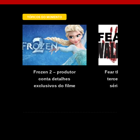
TÓPICOS DO MOMENTO
a
Frozen 2 – produtor
Fear the Walkin
a
conta detalhes
terceira tempo
exclusivos do filme
série já tem d
estreia