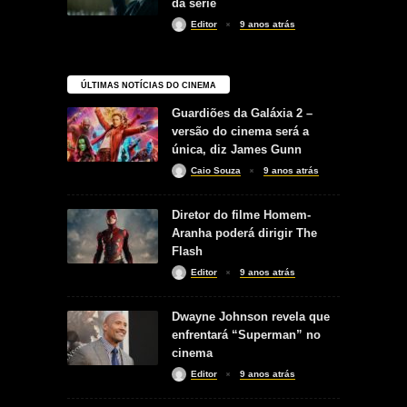
da série
Editor
9 anos atrás
ÚLTIMAS NOTÍCIAS DO CINEMA
Guardiões da Galáxia 2 –
versão do cinema será a
única, diz James Gunn
Caio Souza
9 anos atrás
Diretor do filme Homem-
Aranha poderá dirigir The
Flash
Editor
9 anos atrás
Dwayne Johnson revela que
enfrentará “Superman” no
cinema
Editor
9 anos atrás