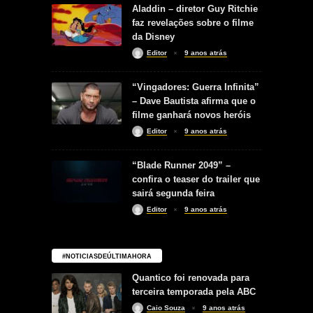
Aladdin – diretor Guy Ritchie
faz revelações sobre o filme
da Disney
Editor
9 anos atrás
“Vingadores: Guerra Infinita”
– Dave Bautista afirma que o
filme ganhará novos heróis
Editor
9 anos atrás
“Blade Runner 2049” –
confira o teaser do trailer que
sairá segunda feira
Editor
9 anos atrás
#NOTICIASDEÚLTIMAHORA
Quantico foi renovada para
terceira temporada pela ABC
Caio Souza
9 anos atrás