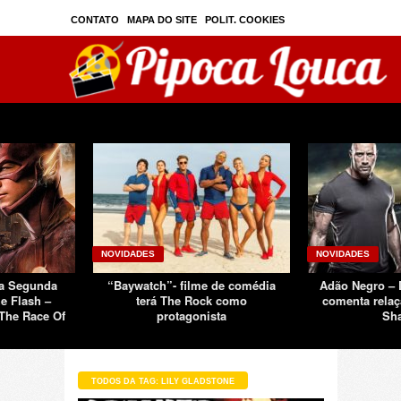
CONTATO
MAPA DO SITE
POLIT. COOKIES
PRIVAC./SEGURANÇA
TOS
SOBRE
NOVIDADES
NOVIDADES
Da Segunda
“Baywatch”- filme de comédia
Adão Negro –
e Flash –
terá The Rock como
comenta relaç
The Race Of
protagonista
Sh
TODOS DA TAG: LILY GLADSTONE