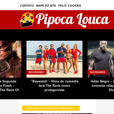
CONTATO
MAPA DO SITE
POLIT. COOKIES
PRIVAC./SEGURANÇA
TOS
SOBRE
NOVIDADES
NOVIDADES
Da Segunda
“Baywatch”- filme de comédia
Adão Negro –
e Flash –
terá The Rock como
comenta relaç
The Race Of
protagonista
Sh
TODOS DA TAG: MARSHALL HERSKOVITZ