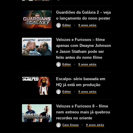
Guardiões da Galáxia 2 – veja
o lançamento do novo poster
Editor
9 anos atrás
Velozes e Furiosos – filme
apenas com Dwayne Johnson
e Jason Statham pode ser
feito antes do nono filme
Editor
9 anos atrás
Escalpo- série baseada em
HQ já está em produção
Editor
9 anos atrás
Velozes e Furiosos 8 – filme
nem estreou mais já quebrou
recordes no oriente
Caio Souza
9 anos atrás