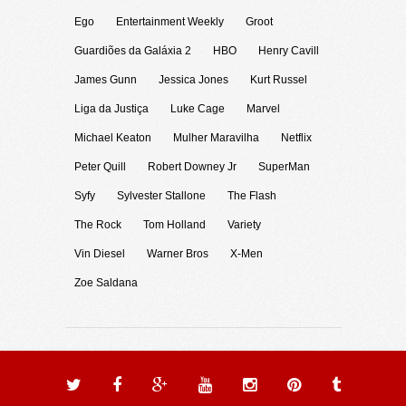
Ego
Entertainment Weekly
Groot
Guardiões da Galáxia 2
HBO
Henry Cavill
James Gunn
Jessica Jones
Kurt Russel
Liga da Justiça
Luke Cage
Marvel
Michael Keaton
Mulher Maravilha
Netflix
Peter Quill
Robert Downey Jr
SuperMan
Syfy
Sylvester Stallone
The Flash
The Rock
Tom Holland
Variety
Vin Diesel
Warner Bros
X-Men
Zoe Saldana