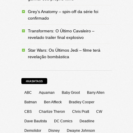
Grey’s Anatomy – spin-off da série foi
confirmado
Transformers: O Último Cavaleiro –
revelado trailer final explosivo
Star Wars: Os Últimos Jedi – filme terá
revelação bombástica
#HASHTAGS
ABC
Aquaman
Baby Groot
Barry Allen
Batman
Ben Affleck
Bradley Cooper
CBS
Charlize Theron
Chris Pratt
CW
Dave Bautista
DC Comics
Deadline
Demolidor
Disney
Dwayne Johnson