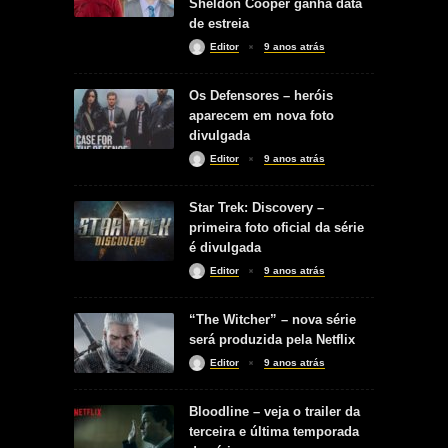
Sheldon Cooper ganha data
de estreia
Editor
9 anos atrás
Os Defensores – heróis
aparecem em nova foto
divulgada
Editor
9 anos atrás
Star Trek: Discovery –
primeira foto oficial da série
é divulgada
Editor
9 anos atrás
“The Witcher” – nova série
será produzida pela Netflix
Editor
9 anos atrás
Bloodline – veja o trailer da
terceira e última temporada