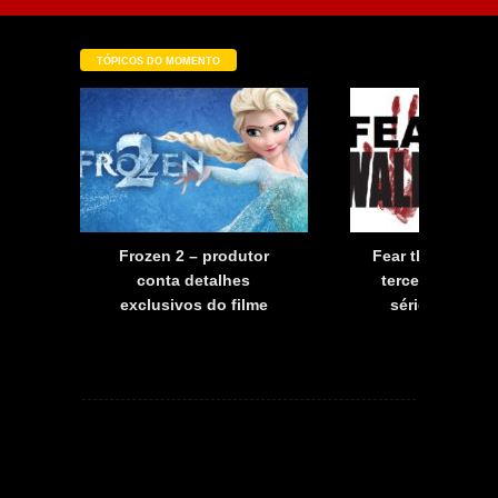
TÓPICOS DO MOMENTO
a
Frozen 2 – produtor
Fear the Walkin
a
conta detalhes
terceira tempo
exclusivos do filme
série já tem d
estreia