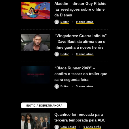
Aladdin – diretor Guy Ritchie
faz revelações sobre o filme
da Disney
Editor
9 anos atrás
“Vingadores: Guerra Infinita”
– Dave Bautista afirma que o
filme ganhará novos heróis
Editor
9 anos atrás
“Blade Runner 2049” –
confira o teaser do trailer que
sairá segunda feira
Editor
9 anos atrás
#NOTICIASDEÚLTIMAHORA
Quantico foi renovada para
terceira temporada pela ABC
Caio Souza
9 anos atrás