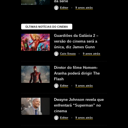
da série
Editor
9 anos atrás
ÚLTIMAS NOTÍCIAS DO CINEMA
Guardiões da Galáxia 2 –
versão do cinema será a
única, diz James Gunn
Caio Souza
9 anos atrás
Diretor do filme Homem-
Aranha poderá dirigir The
Flash
Editor
9 anos atrás
Dwayne Johnson revela que
enfrentará “Superman” no
cinema
Editor
9 anos atrás