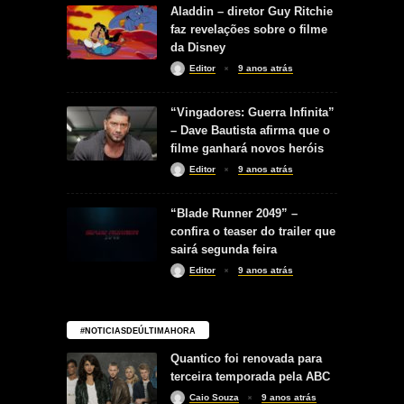
Aladdin – diretor Guy Ritchie
faz revelações sobre o filme
da Disney
Editor
9 anos atrás
“Vingadores: Guerra Infinita”
– Dave Bautista afirma que o
filme ganhará novos heróis
Editor
9 anos atrás
“Blade Runner 2049” –
confira o teaser do trailer que
sairá segunda feira
Editor
9 anos atrás
#NOTICIASDEÚLTIMAHORA
Quantico foi renovada para
terceira temporada pela ABC
Caio Souza
9 anos atrás