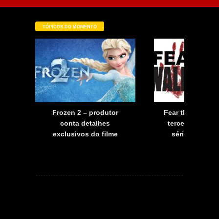
TÓPICOS DO MOMENTO
a
Frozen 2 – produtor
Fear the Walkin
a
conta detalhes
terceira tempo
exclusivos do filme
série já tem d
estreia