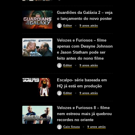
Guardiões da Galáxia 2 – veja
o lançamento do novo poster
Editor
9 anos atrás
Velozes e Furiosos – filme
apenas com Dwayne Johnson
e Jason Statham pode ser
feito antes do nono filme
Editor
9 anos atrás
Escalpo- série baseada em
HQ já está em produção
Editor
9 anos atrás
Velozes e Furiosos 8 – filme
nem estreou mais já quebrou
recordes no oriente
Caio Souza
9 anos atrás