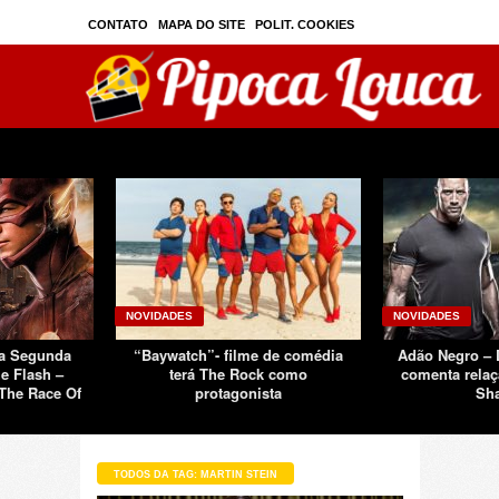
CONTATO
MAPA DO SITE
POLIT. COOKIES
PRIVAC./SEGURANÇA
TOS
SOBRE
NOVIDADES
NOVIDADES
Da Segunda
“Baywatch”- filme de comédia
Adão Negro –
e Flash –
terá The Rock como
comenta relaç
The Race Of
protagonista
Sh
TODOS DA TAG: MARTIN STEIN