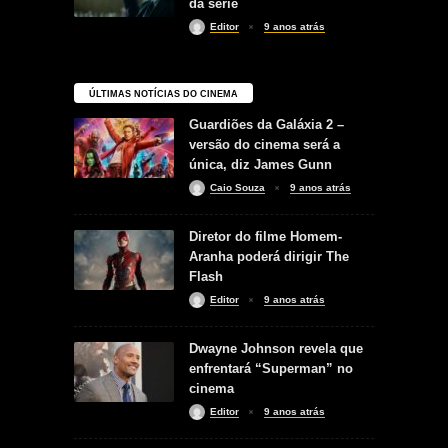
da série
Editor
9 anos atrás
ÚLTIMAS NOTÍCIAS DO CINEMA
Guardiões da Galáxia 2 –
versão do cinema será a
única, diz James Gunn
Caio Souza
9 anos atrás
Diretor do filme Homem-
Aranha poderá dirigir The
Flash
Editor
9 anos atrás
Dwayne Johnson revela que
enfrentará “Superman” no
cinema
Editor
9 anos atrás