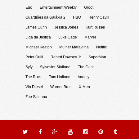
Ego
Entertainment Weekly
Groot
Guardiões da Galáxia 2
HBO
Henry Cavill
James Gunn
Jessica Jones
Kurt Russel
Liga da Justiça
Luke Cage
Marvel
Michael Keaton
Mulher Maravilha
Netflix
Peter Quill
Robert Downey Jr
SuperMan
Syfy
Sylvester Stallone
The Flash
The Rock
Tom Holland
Variety
Vin Diesel
Warner Bros
X-Men
Zoe Saldana