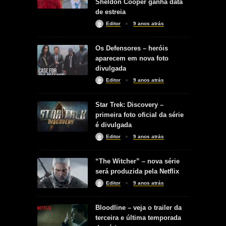
Sheldon Cooper ganha data
de estreia
Editor
9 anos atrás
Os Defensores – heróis
aparecem em nova foto
divulgada
Editor
9 anos atrás
Star Trek: Discovery –
primeira foto oficial da série
é divulgada
Editor
9 anos atrás
“The Witcher” – nova série
será produzida pela Netflix
Editor
9 anos atrás
Bloodline – veja o trailer da
terceira e última temporada