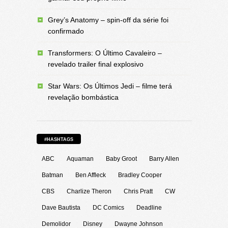
Grey’s Anatomy – spin-off da série foi
confirmado
Transformers: O Último Cavaleiro –
revelado trailer final explosivo
Star Wars: Os Últimos Jedi – filme terá
revelação bombástica
#HASHTAGS
ABC
Aquaman
Baby Groot
Barry Allen
Batman
Ben Affleck
Bradley Cooper
CBS
Charlize Theron
Chris Pratt
CW
Dave Bautista
DC Comics
Deadline
Demolidor
Disney
Dwayne Johnson