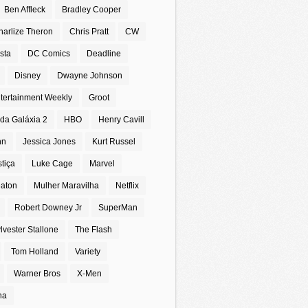
Ben Affleck
Bradley Cooper
harlize Theron
Chris Pratt
CW
sta
DC Comics
Deadline
Disney
Dwayne Johnson
tertainment Weekly
Groot
da Galáxia 2
HBO
Henry Cavill
nn
Jessica Jones
Kurt Russel
stiça
Luke Cage
Marvel
eaton
Mulher Maravilha
Netflix
Robert Downey Jr
SuperMan
lvester Stallone
The Flash
Tom Holland
Variety
Warner Bros
X-Men
na