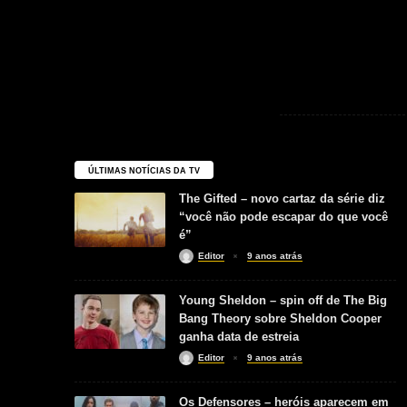
ÚLTIMAS NOTÍCIAS DA TV
The Gifted – novo cartaz da série diz
“você não pode escapar do que você
é”
Editor
9 anos atrás
Young Sheldon – spin off de The Big
Bang Theory sobre Sheldon Cooper
ganha data de estreia
Editor
9 anos atrás
Os Defensores – heróis aparecem em