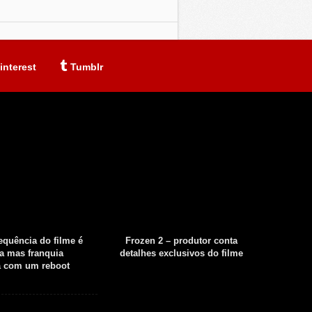
interest
Tumblr
sequência do filme é
Frozen 2 – produtor conta
Fear th
a mas franquia
detalhes exclusivos do filme
tempor
á com um reboot