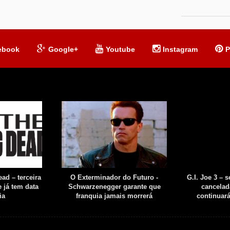
ebook
Google+
Youtube
Instagram
P
ad – terceira
O Exterminador do Futuro -
G.I. Joe 3 – 
 já tem data
Schwarzenegger garante que
cancelad
ia
franquia jamais morrerá
continuar