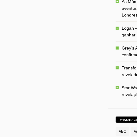
As Múmi
aventur
Londre
Logan –
ganhar 
Grey’s A
confirm
Transfo
revelado
Star Wa
revelaç
#HASHTAG
ABC
A