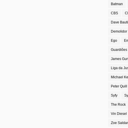
Batman
CBS
C
Dave Bauti
Demolidor
Ego
En
Guardiões 
James Gu
Liga da Ju
Michael K
Peter Quill
Syfy
Sy
The Rock
Vin Diesel
Zoe Salda