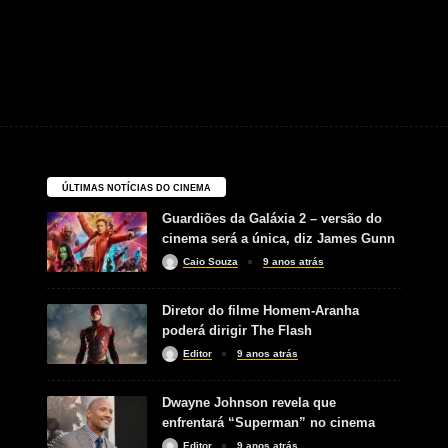
ÚLTIMAS NOTÍCIAS DO CINEMA
Guardiões da Galáxia 2 – versão do
cinema será a única, diz James Gunn
Caio Souza
9 anos atrás
Diretor do filme Homem-Aranha
poderá dirigir The Flash
Editor
9 anos atrás
Dwayne Johnson revela que
enfrentará “Superman” no cinema
Editor
9 anos atrás