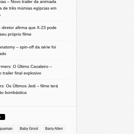
as – Novo trailer da animada
a de três múmias egípcias em
s
 diretor afirma que X-23 pode
seu próprio filme
natomy – spin-off da série foi
ado
rmers: O Último Cavaleiro –
 trailer final explosivo
rs: Os Últimos Jedi – filme terá
ão bombástica
S
quaman
Baby Groot
Barry Allen