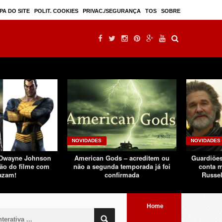
Mulan – filme live-action seguindo sucesso d ...
PA DO SITE
POLIT. COOKIES
PRIVAC./SEGURANÇA
TOS
SOBRE
NOVIDADES
NOVIDADES
 Dwayne Johnson
American Gods – acreditem ou
Guardiões
ão do filme com
não a segunda temporada já foi
conta m
azam!
confirmada
Russel
Home