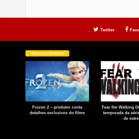
Twitter
Fac
TÓPICOS DO MOMENTO
filme é
Frozen 2 – produtor conta
Fear the Walking De
uia
detalhes exclusivos do filme
temporada da série
boot
de estre