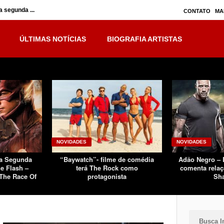
 segunda ...
Inumanos – série seguirá separada, mas no ...
CONTATO
MA
ÚLTIMAS NOTÍCIAS
BIOGRAFIA ARTISTAS
NOVIDADES
NOVIDADES
Da Segunda
“Baywatch”- filme de comédia
Adão Negro –
e Flash –
terá The Rock como
comenta relaç
The Race Of
protagonista
Sh