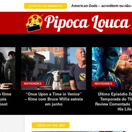
on seguindo sucesso d ...
American Gods – acreditem ou não a
NOTÍCIAS DO MOMENTO
NOVIDADES
NOVIDADES
o filme
“Once Upon a Time in Venice”
Último Episódio 
quia
– filme com Bruce Willis estreia
Temporada do Th
boot
em junho
Review Comentado 
His Life
TODOS DA TAG: MAY