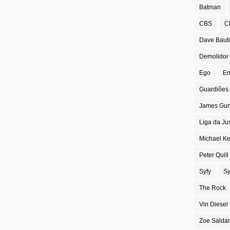
Batman
CBS
C
Dave Bauti
Demolidor
Ego
En
Guardiões 
James Gu
Liga da Ju
Michael K
Peter Quill
Syfy
Sy
The Rock
Vin Diesel
Zoe Salda