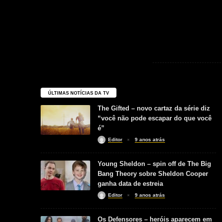
ÚLTIMAS NOTÍCIAS DA TV
The Gifted – novo cartaz da série diz
“você não pode escapar do que você
é”
Editor
9 anos atrás
Young Sheldon – spin off de The Big
Bang Theory sobre Sheldon Cooper
ganha data de estreia
Editor
9 anos atrás
Os Defensores – heróis aparecem em