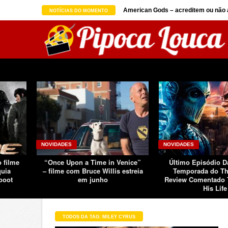
on seguindo sucesso d ...
American Gods – acreditem ou não a
NOTÍCIAS DO MOMENTO
NOVIDADES
NOVIDADES
o filme
“Once Upon a Time in Venice”
Último Episódio 
quia
– filme com Bruce Willis estreia
Temporada do Th
boot
em junho
Review Comentado 
His Life
TODOS DA TAG: MILEY CYRUS