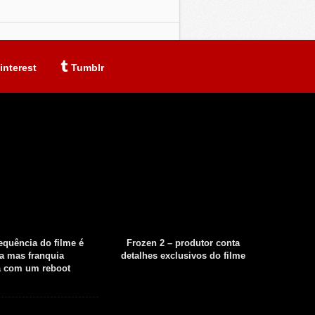
interest
Tumblr
sequência do filme é
Frozen 2 – produtor conta
Fear th
a mas franquia
detalhes exclusivos do filme
tempor
á com um reboot