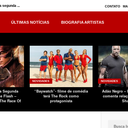
 segunda ...
Inumanos – série seguirá separada, mas no ...
CONTATO
MA
ÚLTIMAS NOTÍCIAS
BIOGRAFIA ARTISTAS
NOVIDADES
NOVIDADES
Da Segunda
“Baywatch”- filme de comédia
Adão Negro –
e Flash –
terá The Rock como
comenta relaç
The Race Of
protagonista
Sh