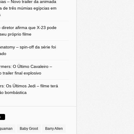
as – Novo trailer da animada
a de três múmias egípcias em
s
 diretor afirma que X-23 pode
seu próprio filme
natomy – spin-off da série foi
ado
rmers: O Último Cavaleiro –
 trailer final explosivo
rs: Os Últimos Jedi – filme terá
ão bombástica
S
quaman
Baby Groot
Barry Allen