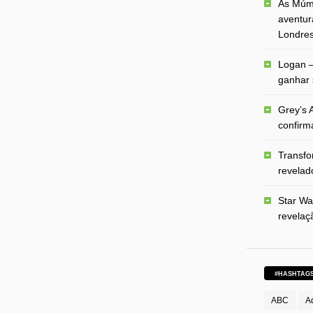
As Múmi
aventur
Londre
Logan –
ganhar 
Grey’s A
confirm
Transfo
revelado
Star Wa
revelaç
#HASHTAG
ABC
A