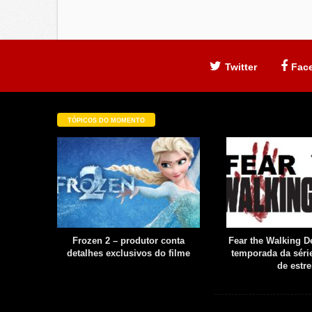
Twitter
Fac
TÓPICOS DO MOMENTO
filme é
Frozen 2 – produtor conta
Fear the Walking De
uia
detalhes exclusivos do filme
temporada da série
boot
de estre