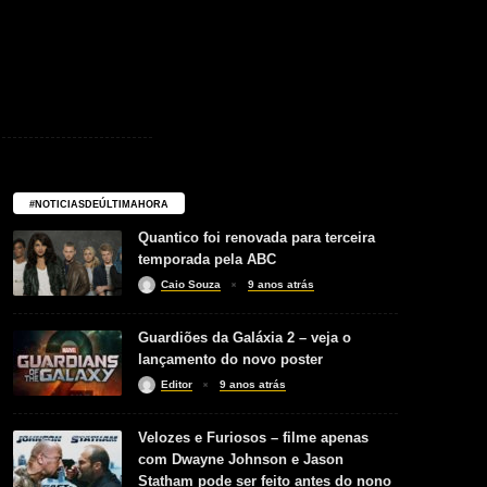
#NOTICIASDEÚLTIMAHORA
Quantico foi renovada para terceira
temporada pela ABC
Caio Souza
9 anos atrás
Guardiões da Galáxia 2 – veja o
lançamento do novo poster
Editor
9 anos atrás
Velozes e Furiosos – filme apenas
com Dwayne Johnson e Jason
Statham pode ser feito antes do nono