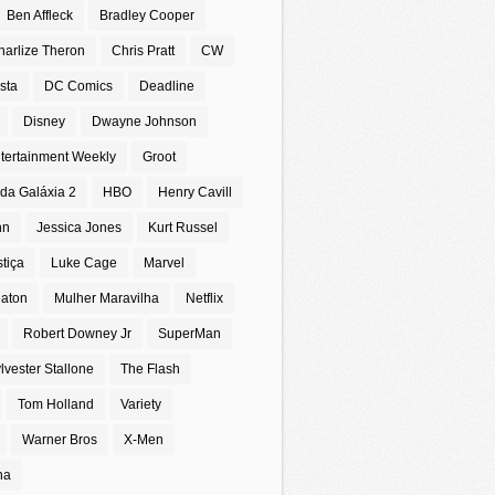
Ben Affleck
Bradley Cooper
harlize Theron
Chris Pratt
CW
sta
DC Comics
Deadline
Disney
Dwayne Johnson
tertainment Weekly
Groot
da Galáxia 2
HBO
Henry Cavill
nn
Jessica Jones
Kurt Russel
stiça
Luke Cage
Marvel
eaton
Mulher Maravilha
Netflix
Robert Downey Jr
SuperMan
lvester Stallone
The Flash
Tom Holland
Variety
Warner Bros
X-Men
na