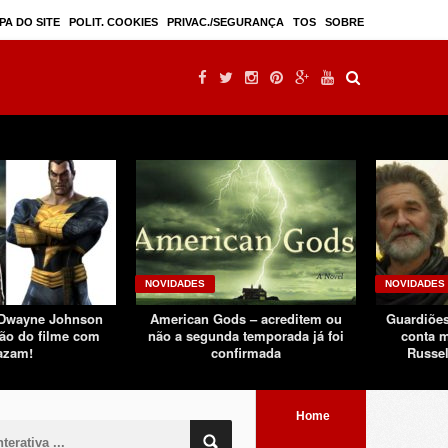
Mulan – filme live-action seguindo sucesso d ...
PA DO SITE
POLIT. COOKIES
PRIVAC./SEGURANÇA
TOS
SOBRE
NOVIDADES
NOVIDADES
 Dwayne Johnson
American Gods – acreditem ou
Guardiões
ão do filme com
não a segunda temporada já foi
conta m
azam!
confirmada
Russel
Home