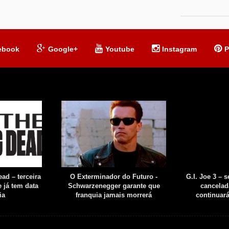
ebook
Google+
Youtube
Instagram
P
ad – terceira
O Exterminador do Futuro -
G.I. Joe 3 – 
 já tem data
Schwarzenegger garante que
cancelad
ia
franquia jamais morrerá
continuar