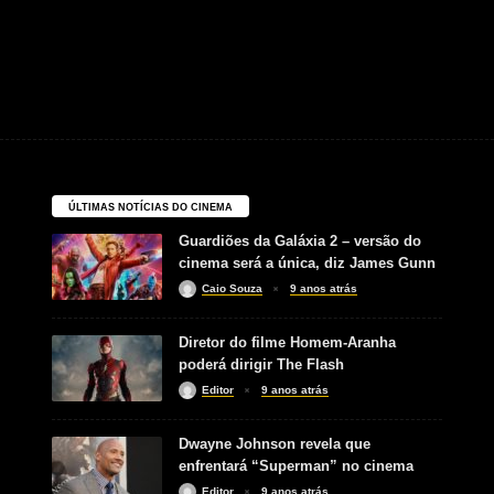
ÚLTIMAS NOTÍCIAS DO CINEMA
Guardiões da Galáxia 2 – versão do
cinema será a única, diz James Gunn
Caio Souza
9 anos atrás
Diretor do filme Homem-Aranha
poderá dirigir The Flash
Editor
9 anos atrás
Dwayne Johnson revela que
enfrentará “Superman” no cinema
Editor
9 anos atrás