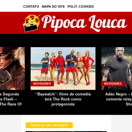
CONTATO
MAPA DO SITE
POLIT. COOKIES
PRIVAC./SEGURANÇA
TOS
SOBRE
NOVIDADES
NOVIDADES
Da Segunda
“Baywatch”- filme de comédia
Adão Negro –
e Flash –
terá The Rock como
comenta relaç
The Race Of
protagonista
Sh
TODOS DA TAG: MR.ROBOT