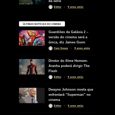
da série
Editor
9 anos atrás
ÚLTIMAS NOTÍCIAS DO CINEMA
Guardiões da Galáxia 2 –
versão do cinema será a
única, diz James Gunn
Caio Souza
9 anos atrás
Diretor do filme Homem-
Aranha poderá dirigir The
Flash
Editor
9 anos atrás
Dwayne Johnson revela que
enfrentará “Superman” no
cinema
Editor
9 anos atrás