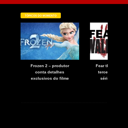
TÓPICOS DO MOMENTO
a
Frozen 2 – produtor
Fear the Walkin
a
conta detalhes
terceira tempo
exclusivos do filme
série já tem d
estreia