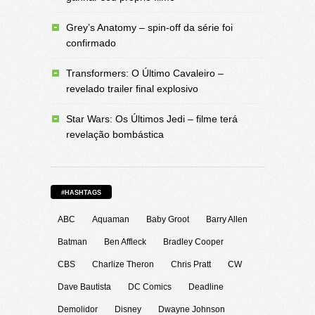
Grey’s Anatomy – spin-off da série foi
confirmado
Transformers: O Último Cavaleiro –
revelado trailer final explosivo
Star Wars: Os Últimos Jedi – filme terá
revelação bombástica
#HASHTAGS
ABC
Aquaman
Baby Groot
Barry Allen
Batman
Ben Affleck
Bradley Cooper
CBS
Charlize Theron
Chris Pratt
CW
Dave Bautista
DC Comics
Deadline
Demolidor
Disney
Dwayne Johnson