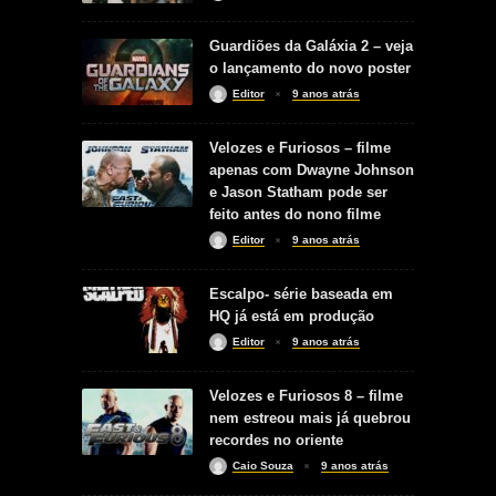
Guardiões da Galáxia 2 – veja
o lançamento do novo poster
Editor
9 anos atrás
Velozes e Furiosos – filme
apenas com Dwayne Johnson
e Jason Statham pode ser
feito antes do nono filme
Editor
9 anos atrás
Escalpo- série baseada em
HQ já está em produção
Editor
9 anos atrás
Velozes e Furiosos 8 – filme
nem estreou mais já quebrou
recordes no oriente
Caio Souza
9 anos atrás