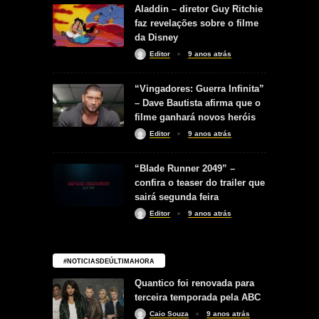
Aladdin – diretor Guy Ritchie
faz revelações sobre o filme
da Disney
Editor
9 anos atrás
“Vingadores: Guerra Infinita”
– Dave Bautista afirma que o
filme ganhará novos heróis
Editor
9 anos atrás
“Blade Runner 2049” –
confira o teaser do trailer que
sairá segunda feira
Editor
9 anos atrás
#NOTICIASDEÚLTIMAHORA
Quantico foi renovada para
terceira temporada pela ABC
Caio Souza
9 anos atrás