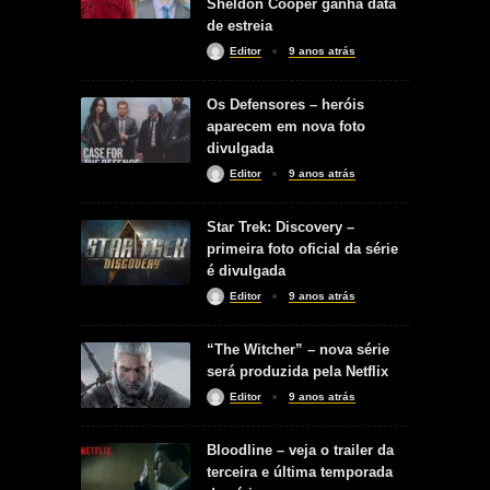
Sheldon Cooper ganha data
de estreia
Editor
9 anos atrás
Os Defensores – heróis
aparecem em nova foto
divulgada
Editor
9 anos atrás
Star Trek: Discovery –
primeira foto oficial da série
é divulgada
Editor
9 anos atrás
“The Witcher” – nova série
será produzida pela Netflix
Editor
9 anos atrás
Bloodline – veja o trailer da
terceira e última temporada