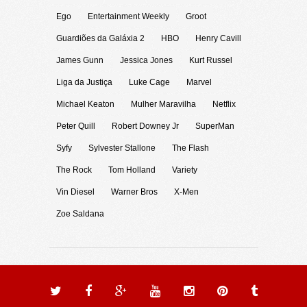
Ego
Entertainment Weekly
Groot
Guardiões da Galáxia 2
HBO
Henry Cavill
James Gunn
Jessica Jones
Kurt Russel
Liga da Justiça
Luke Cage
Marvel
Michael Keaton
Mulher Maravilha
Netflix
Peter Quill
Robert Downey Jr
SuperMan
Syfy
Sylvester Stallone
The Flash
The Rock
Tom Holland
Variety
Vin Diesel
Warner Bros
X-Men
Zoe Saldana