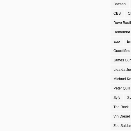
Batman
CBS
C
Dave Bauti
Demolidor
Ego
En
Guardiões 
James Gu
Liga da Ju
Michael K
Peter Quill
Syfy
Sy
The Rock
Vin Diesel
Zoe Salda