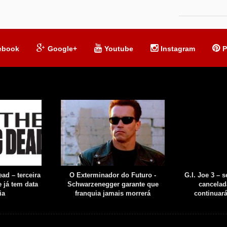
ebook
Google+
Youtube
Instagram
P
ad – terceira
O Exterminador do Futuro -
G.I. Joe 3 – 
 já tem data
Schwarzenegger garante que
cancelad
ia
franquia jamais morrerá
continuar