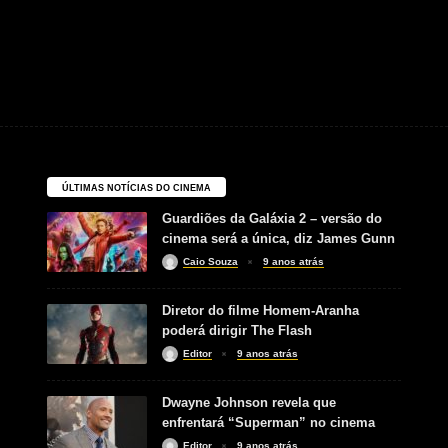
ÚLTIMAS NOTÍCIAS DO CINEMA
Guardiões da Galáxia 2 – versão do
cinema será a única, diz James Gunn
Caio Souza
9 anos atrás
Diretor do filme Homem-Aranha
poderá dirigir The Flash
Editor
9 anos atrás
Dwayne Johnson revela que
enfrentará “Superman” no cinema
Editor
9 anos atrás