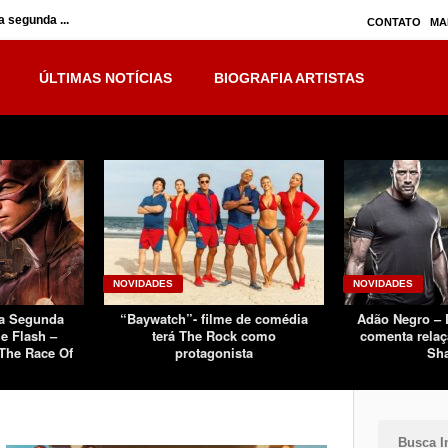
 segunda ...
Inumanos – série seguirá separada, mas no ...
CONTATO
MA
ÚLTIMAS NOTÍCIAS
BIOGRAFIA ARTISTAS
NOVIDADES
NOVIDADES
Da Segunda
“Baywatch”- filme de comédia
Adão Negro –
e Flash –
terá The Rock como
comenta relaç
The Race Of
protagonista
Sh