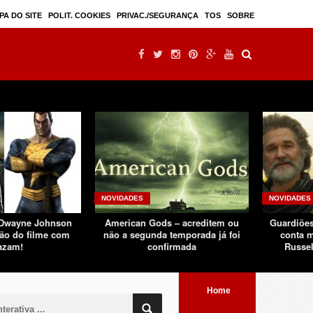
Mulan – filme live-action seguindo sucesso d ...
PA DO SITE
POLIT. COOKIES
PRIVAC./SEGURANÇA
TOS
SOBRE
NOVIDADES
NOVIDADES
 Dwayne Johnson
American Gods – acreditem ou
Guardiões
ão do filme com
não a segunda temporada já foi
conta m
azam!
confirmada
Russel
Home