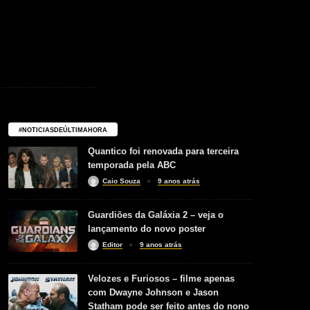
#NOTICIASDEÚLTIMAHORA
Quantico foi renovada para terceira
temporada pela ABC
Caio Souza
9 anos atrás
Guardiões da Galáxia 2 – veja o
lançamento do novo poster
Editor
9 anos atrás
Velozes e Furiosos – filme apenas
com Dwayne Johnson e Jason
Statham pode ser feito antes do nono