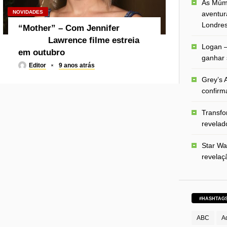
As Múmi
NOVIDADES
aventur
Londre
“Mother” – Com Jennifer
Lawrence filme estreia
Logan –
em outubro
ganhar 
Editor
9 anos atrás
Grey’s A
confirm
Transfo
revelado
Star Wa
revelaç
#HASHTAG
ABC
A