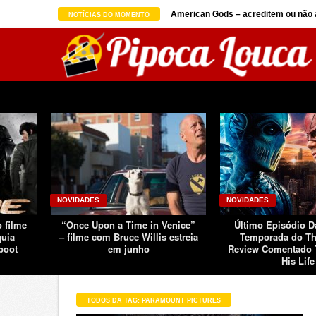
on seguindo sucesso d ...
American Gods – acreditem ou não a
NOTÍCIAS DO MOMENTO
NOVIDADES
NOVIDADES
o filme
“Once Upon a Time in Venice”
Último Episódio 
quia
– filme com Bruce Willis estreia
Temporada do Th
boot
em junho
Review Comentado 
His Life
TODOS DA TAG: PARAMOUNT PICTURES