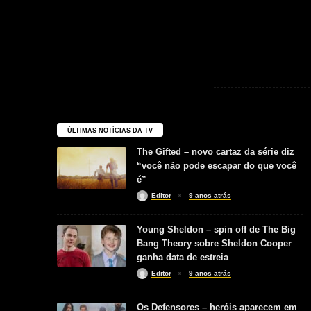
ÚLTIMAS NOTÍCIAS DA TV
The Gifted – novo cartaz da série diz
“você não pode escapar do que você
é”
Editor
9 anos atrás
Young Sheldon – spin off de The Big
Bang Theory sobre Sheldon Cooper
ganha data de estreia
Editor
9 anos atrás
Os Defensores – heróis aparecem em