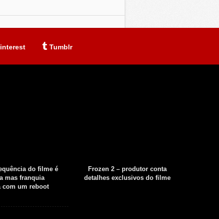
interest
Tumblr
sequência do filme é
Frozen 2 – produtor conta
Fear th
a mas franquia
detalhes exclusivos do filme
tempor
á com um reboot