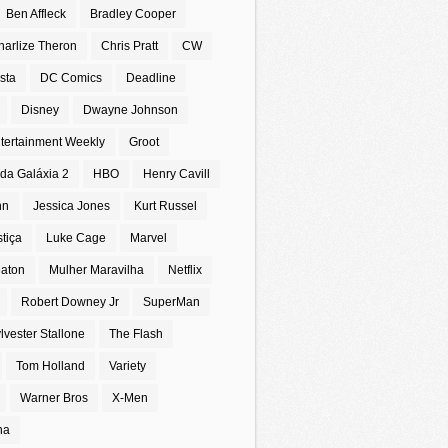
Ben Affleck
Bradley Cooper
harlize Theron
Chris Pratt
CW
sta
DC Comics
Deadline
Disney
Dwayne Johnson
tertainment Weekly
Groot
da Galáxia 2
HBO
Henry Cavill
nn
Jessica Jones
Kurt Russel
stiça
Luke Cage
Marvel
eaton
Mulher Maravilha
Netflix
Robert Downey Jr
SuperMan
lvester Stallone
The Flash
Tom Holland
Variety
Warner Bros
X-Men
na