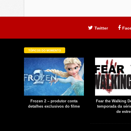
Twitter
Fac
TÓPICOS DO MOMENTO
filme é
Frozen 2 – produtor conta
Fear the Walking De
uia
detalhes exclusivos do filme
temporada da série
boot
de estre