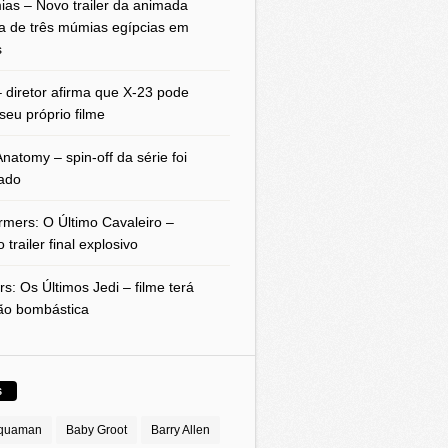
as – Novo trailer da animada
a de três múmias egípcias em
s
 diretor afirma que X-23 pode
seu próprio filme
natomy – spin-off da série foi
ado
rmers: O Último Cavaleiro –
 trailer final explosivo
rs: Os Últimos Jedi – filme terá
ão bombástica
S
quaman
Baby Groot
Barry Allen