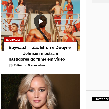
NOVIDADES
Baywatch – Zac Efron e Dwayne
Johnson mostram
bastidores do filme em vídeo
Editor
9 anos atrás
POSTS REC