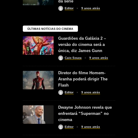
da série
Editor
9 anos atrás
ÚLTIMAS NOTÍCIAS DO CINEMA
Guardiões da Galáxia 2 –
versão do cinema será a
única, diz James Gunn
Caio Souza
9 anos atrás
Diretor do filme Homem-
Aranha poderá dirigir The
Flash
Editor
9 anos atrás
Dwayne Johnson revela que
enfrentará “Superman” no
cinema
Editor
9 anos atrás