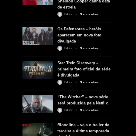
Sheldon Cooper ganha data
de estreia
Editor
9 anos atrás
Os Defensores – heróis
aparecem em nova foto
divulgada
Editor
9 anos atrás
Star Trek: Discovery –
primeira foto oficial da série
é divulgada
Editor
9 anos atrás
“The Witcher” – nova série
será produzida pela Netflix
Editor
9 anos atrás
Bloodline – veja o trailer da
terceira e última temporada