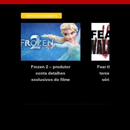
TÓPICOS DO MOMENTO
a
Frozen 2 – produtor
Fear the Walkin
a
conta detalhes
terceira tempo
exclusivos do filme
série já tem d
estreia