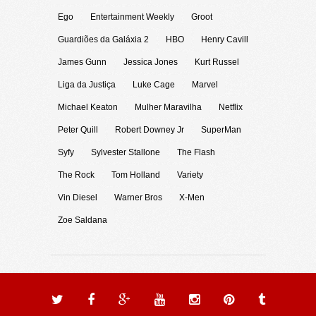
Ego
Entertainment Weekly
Groot
Guardiões da Galáxia 2
HBO
Henry Cavill
James Gunn
Jessica Jones
Kurt Russel
Liga da Justiça
Luke Cage
Marvel
Michael Keaton
Mulher Maravilha
Netflix
Peter Quill
Robert Downey Jr
SuperMan
Syfy
Sylvester Stallone
The Flash
The Rock
Tom Holland
Variety
Vin Diesel
Warner Bros
X-Men
Zoe Saldana