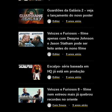
Guardiões da Galáxia 2 – veja
o lançamento do novo poster
Editor
9 anos atrás
Velozes e Furiosos – filme
apenas com Dwayne Johnson
e Jason Statham pode ser
feito antes do nono filme
Editor
9 anos atrás
Escalpo- série baseada em
HQ já está em produção
Editor
9 anos atrás
Velozes e Furiosos 8 – filme
nem estreou mais já quebrou
recordes no oriente
Caio Souza
9 anos atrás