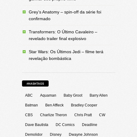
Grey’s Anatomy – spin-off da série foi
confirmado
Transformers: O Último Cavaleiro –
revelado trailer final explosivo
Star Wars: Os Últimos Jedi – filme terá
revelação bombástica
#HASHTAGS
ABC
Aquaman
Baby Groot
Barry Allen
Batman
Ben Affleck
Bradley Cooper
CBS
Charlize Theron
Chris Pratt
CW
Dave Bautista
DC Comics
Deadline
Demolidor
Disney
Dwayne Johnson