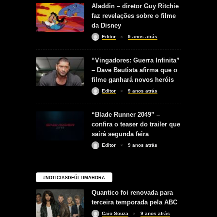
Aladdin – diretor Guy Ritchie
faz revelações sobre o filme
da Disney
Editor
9 anos atrás
“Vingadores: Guerra Infinita”
– Dave Bautista afirma que o
filme ganhará novos heróis
Editor
9 anos atrás
“Blade Runner 2049” –
confira o teaser do trailer que
sairá segunda feira
Editor
9 anos atrás
#NOTICIASDEÚLTIMAHORA
Quantico foi renovada para
terceira temporada pela ABC
Caio Souza
9 anos atrás