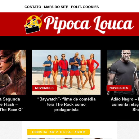
CONTATO
MAPA DO SITE
POLIT. COOKIES
PRIVAC./SEGURANÇA
TOS
SOBRE
NOVIDADES
NOVIDADES
Da Segunda
“Baywatch”- filme de comédia
Adão Negro –
e Flash –
terá The Rock como
comenta relaç
The Race Of
protagonista
Sh
TODOS DA TAG: PETER GALLAGHER