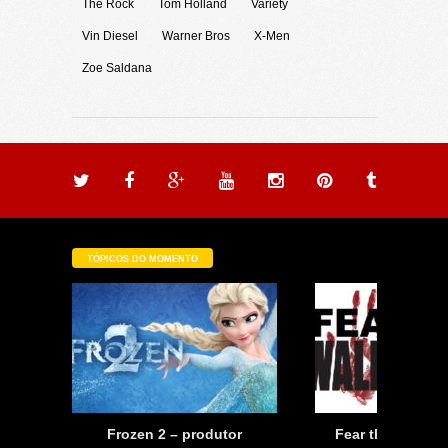
The Rock
Tom Holland
Variety
Vin Diesel
Warner Bros
X-Men
Zoe Saldana
TÓPICOS DO MOMENTO
a
Frozen 2 – produtor
Fear the Walkin