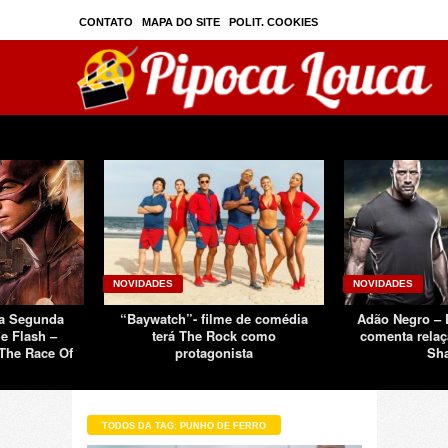
CONTATO
MAPA DO SITE
POLIT. COOKIES
PRIVAC./SEGURANÇA
TOS
SOBRE
NOVIDADES
NOVIDADES
Da Segunda
“Baywatch”- filme de comédia
Adão Negro –
e Flash –
terá The Rock como
comenta relaç
The Race Of
protagonista
Sh
TODOS DA TAG: PUNHO DE FERRO