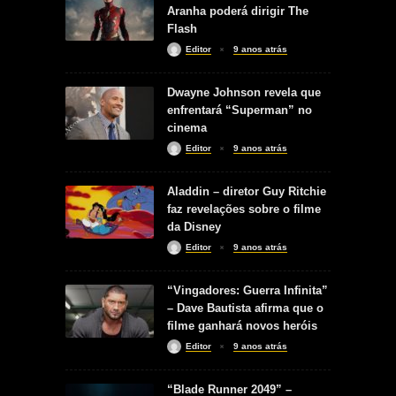
Aranha poderá dirigir The
Flash
Editor
9 anos atrás
Dwayne Johnson revela que
enfrentará “Superman” no
cinema
Editor
9 anos atrás
Aladdin – diretor Guy Ritchie
faz revelações sobre o filme
da Disney
Editor
9 anos atrás
“Vingadores: Guerra Infinita”
– Dave Bautista afirma que o
filme ganhará novos heróis
Editor
9 anos atrás
“Blade Runner 2049” –