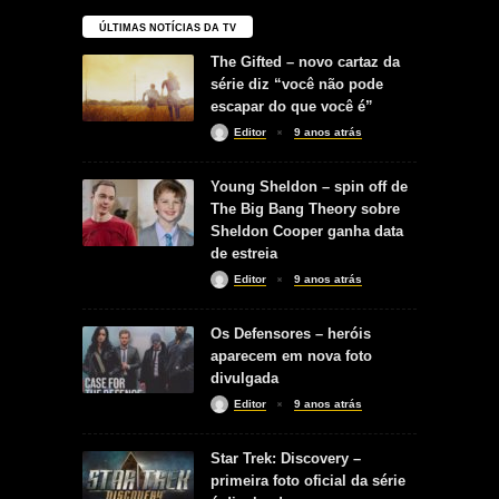
ÚLTIMAS NOTÍCIAS DA TV
The Gifted – novo cartaz da
série diz “você não pode
escapar do que você é”
Editor
9 anos atrás
Young Sheldon – spin off de
The Big Bang Theory sobre
Sheldon Cooper ganha data
de estreia
Editor
9 anos atrás
Os Defensores – heróis
aparecem em nova foto
divulgada
Editor
9 anos atrás
Star Trek: Discovery –
primeira foto oficial da série