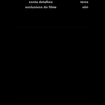
a
conta detalhes
terceira tempo
exclusivos do filme
série já tem d
estreia