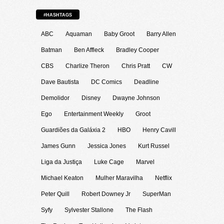
#HASHTAGS
ABC
Aquaman
Baby Groot
Barry Allen
Batman
Ben Affleck
Bradley Cooper
CBS
Charlize Theron
Chris Pratt
CW
Dave Bautista
DC Comics
Deadline
Demolidor
Disney
Dwayne Johnson
Ego
Entertainment Weekly
Groot
Guardiões da Galáxia 2
HBO
Henry Cavill
James Gunn
Jessica Jones
Kurt Russel
Liga da Justiça
Luke Cage
Marvel
Michael Keaton
Mulher Maravilha
Netflix
Peter Quill
Robert Downey Jr
SuperMan
Syfy
Sylvester Stallone
The Flash