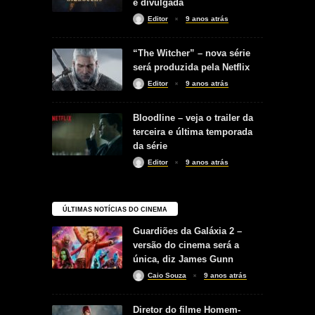
é divulgada
Editor
9 anos atrás
“The Witcher” – nova série
será produzida pela Netflix
Editor
9 anos atrás
Bloodline – veja o trailer da
terceira e última temporada
da série
Editor
9 anos atrás
ÚLTIMAS NOTÍCIAS DO CINEMA
Guardiões da Galáxia 2 –
versão do cinema será a
única, diz James Gunn
Caio Souza
9 anos atrás
Diretor do filme Homem-