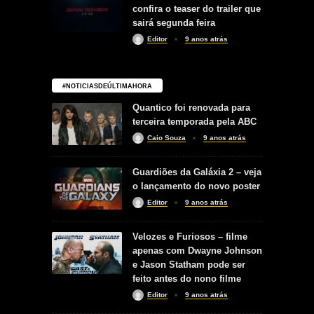
confira o teaser do trailer que
sairá segunda feira
Editor
9 anos atrás
#NOTICIASDEÚLTIMAHORA
Quantico foi renovada para
terceira temporada pela ABC
Caio Souza
9 anos atrás
Guardiões da Galáxia 2 – veja
o lançamento do novo poster
Editor
9 anos atrás
Velozes e Furiosos – filme
apenas com Dwayne Johnson
e Jason Statham pode ser
feito antes do nono filme
Editor
9 anos atrás