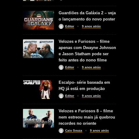
Guardiões da Galáxia 2 – veja
o lançamento do novo poster
Editor
9 anos atrás
Velozes e Furiosos – filme
apenas com Dwayne Johnson
e Jason Statham pode ser
feito antes do nono filme
Editor
9 anos atrás
Escalpo- série baseada em
HQ já está em produção
Editor
9 anos atrás
Velozes e Furiosos 8 – filme
nem estreou mais já quebrou
recordes no oriente
Caio Souza
9 anos atrás