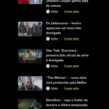
Sheldon Cooper ganha data
de estreia
Editor
9 anos atrás
Os Defensores – heróis
aparecem em nova foto
divulgada
Editor
9 anos atrás
Star Trek: Discovery –
primeira foto oficial da série
é divulgada
Editor
9 anos atrás
“The Witcher” – nova série
será produzida pela Netflix
Editor
9 anos atrás
Bloodline – veja o trailer da
terceira e última temporada