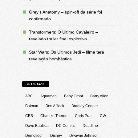
Grey’s Anatomy – spin-off da série foi
confirmado
Transformers: O Último Cavaleiro –
revelado trailer final explosivo
Star Wars: Os Últimos Jedi – filme terá
revelação bombástica
#HASHTAGS
ABC
Aquaman
Baby Groot
Barry Allen
Batman
Ben Affleck
Bradley Cooper
CBS
Charlize Theron
Chris Pratt
CW
Dave Bautista
DC Comics
Deadline
Demolidor
Disney
Dwayne Johnson