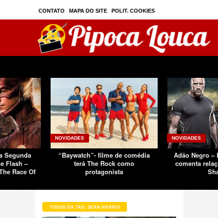
CONTATO
MAPA DO SITE
POLIT. COOKIES
PRIVAC./SEGURANÇA
TOS
SOBRE
NOVIDADES
NOVIDADES
Da Segunda
“Baywatch”- filme de comédia
Adão Negro –
e Flash –
terá The Rock como
comenta relaç
The Race Of
protagonista
Sh
TODOS DA TAG: SEAN HARRIS