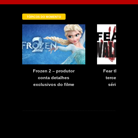
TÓPICOS DO MOMENTO
a
Frozen 2 – produtor
Fear the Walkin
a
conta detalhes
terceira tempo
exclusivos do filme
série já tem d
estreia