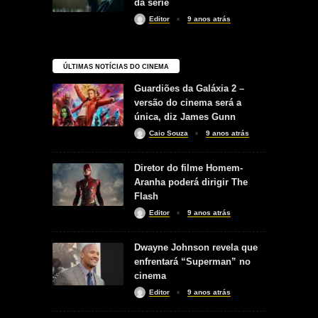
da série
Editor
9 anos atrás
ÚLTIMAS NOTÍCIAS DO CINEMA
Guardiões da Galáxia 2 –
versão do cinema será a
única, diz James Gunn
Caio Souza
9 anos atrás
Diretor do filme Homem-
Aranha poderá dirigir The
Flash
Editor
9 anos atrás
Dwayne Johnson revela que
enfrentará “Superman” no
cinema
Editor
9 anos atrás