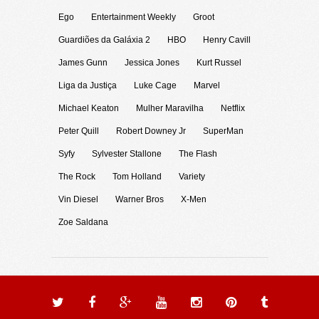
Ego
Entertainment Weekly
Groot
Guardiões da Galáxia 2
HBO
Henry Cavill
James Gunn
Jessica Jones
Kurt Russel
Liga da Justiça
Luke Cage
Marvel
Michael Keaton
Mulher Maravilha
Netflix
Peter Quill
Robert Downey Jr
SuperMan
Syfy
Sylvester Stallone
The Flash
The Rock
Tom Holland
Variety
Vin Diesel
Warner Bros
X-Men
Zoe Saldana