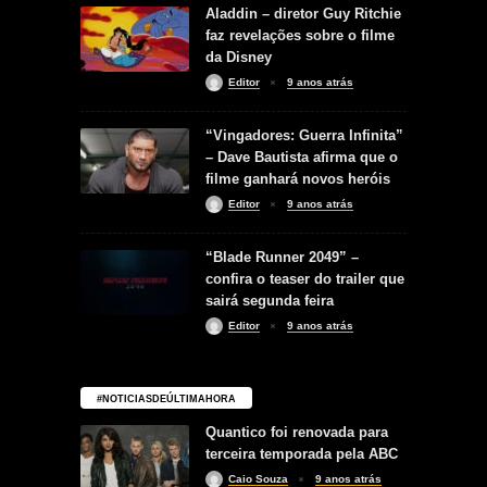
Aladdin – diretor Guy Ritchie
faz revelações sobre o filme
da Disney
Editor
9 anos atrás
“Vingadores: Guerra Infinita”
– Dave Bautista afirma que o
filme ganhará novos heróis
Editor
9 anos atrás
“Blade Runner 2049” –
confira o teaser do trailer que
sairá segunda feira
Editor
9 anos atrás
#NOTICIASDEÚLTIMAHORA
Quantico foi renovada para
terceira temporada pela ABC
Caio Souza
9 anos atrás