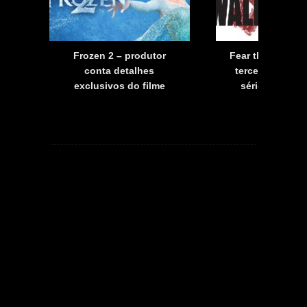
a
Frozen 2 – produtor
Fear the Walkin
a
conta detalhes
terceira tempo
exclusivos do filme
série já tem d
estreia