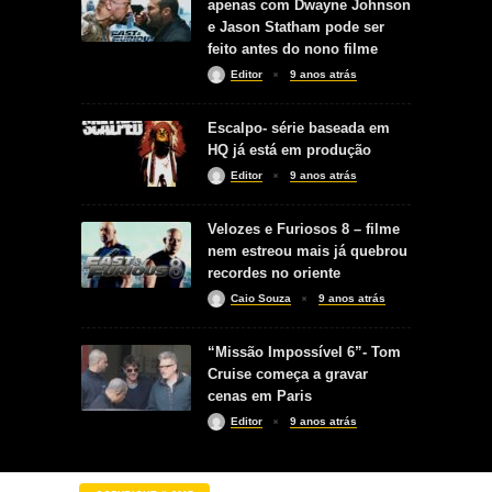
apenas com Dwayne Johnson
e Jason Statham pode ser
feito antes do nono filme
Editor
9 anos atrás
Escalpo- série baseada em
HQ já está em produção
Editor
9 anos atrás
Velozes e Furiosos 8 – filme
nem estreou mais já quebrou
recordes no oriente
Caio Souza
9 anos atrás
“Missão Impossível 6”- Tom
Cruise começa a gravar
cenas em Paris
Editor
9 anos atrás