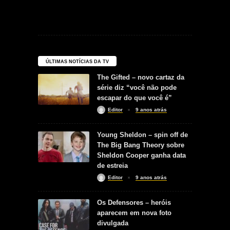
ÚLTIMAS NOTÍCIAS DA TV
The Gifted – novo cartaz da
série diz “você não pode
escapar do que você é”
Editor
9 anos atrás
Young Sheldon – spin off de
The Big Bang Theory sobre
Sheldon Cooper ganha data
de estreia
Editor
9 anos atrás
Os Defensores – heróis
aparecem em nova foto
divulgada