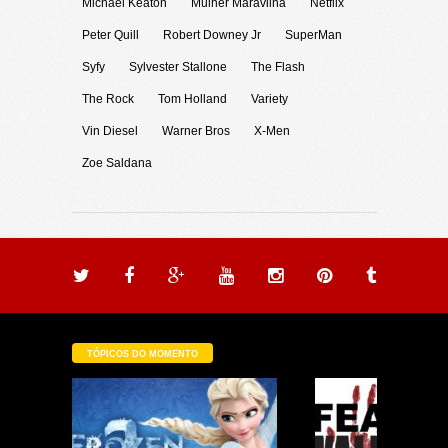
Michael Keaton
Mulher Maravilha
Netflix
Peter Quill
Robert Downey Jr
SuperMan
Syfy
Sylvester Stallone
The Flash
The Rock
Tom Holland
Variety
Vin Diesel
Warner Bros
X-Men
Zoe Saldana
TÓPICOS DO MOMENTO