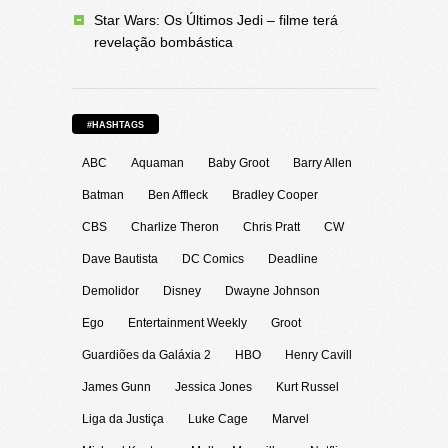
Star Wars: Os Últimos Jedi – filme terá
revelação bombástica
#HASHTAGS
ABC
Aquaman
Baby Groot
Barry Allen
Batman
Ben Affleck
Bradley Cooper
CBS
Charlize Theron
Chris Pratt
CW
Dave Bautista
DC Comics
Deadline
Demolidor
Disney
Dwayne Johnson
Ego
Entertainment Weekly
Groot
Guardiões da Galáxia 2
HBO
Henry Cavill
James Gunn
Jessica Jones
Kurt Russel
Liga da Justiça
Luke Cage
Marvel