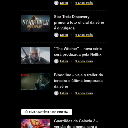
Editor
9 anos atrás
Star Trek: Discovery –
primeira foto oficial da série
é divulgada
Editor
9 anos atrás
“The Witcher” – nova série
será produzida pela Netflix
Editor
9 anos atrás
Bloodline – veja o trailer da
terceira e última temporada
da série
Editor
9 anos atrás
ÚLTIMAS NOTÍCIAS DO CINEMA
Guardiões da Galáxia 2 –
versão do cinema será a