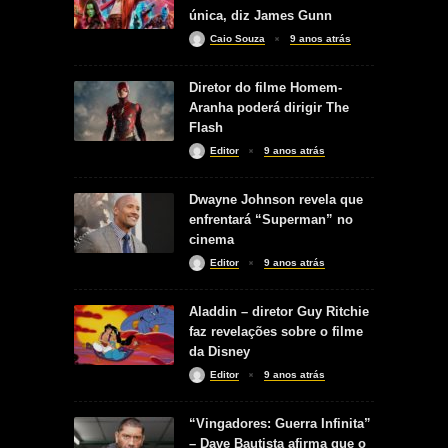
única, diz James Gunn
Caio Souza
9 anos atrás
Diretor do filme Homem-
Aranha poderá dirigir The
Flash
Editor
9 anos atrás
Dwayne Johnson revela que
enfrentará “Superman” no
cinema
Editor
9 anos atrás
Aladdin – diretor Guy Ritchie
faz revelações sobre o filme
da Disney
Editor
9 anos atrás
“Vingadores: Guerra Infinita”
– Dave Bautista afirma que o