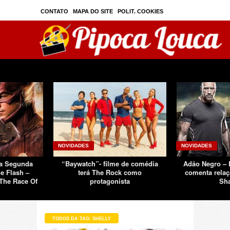
CONTATO
MAPA DO SITE
POLIT. COOKIES
PRIVAC./SEGURANÇA
TOS
SOBRE
NOVIDADES
NOVIDADES
Da Segunda
“Baywatch”- filme de comédia
Adão Negro –
e Flash –
terá The Rock como
comenta relaç
The Race Of
protagonista
Sh
TODOS DA TAG: SHELLY