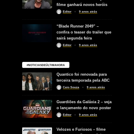
filme ganhará novos heróis
Editor
9 anos atrás
“Blade Runner 2049” –
confira o teaser do trailer que
sairá segunda feira
Editor
9 anos atrás
#NOTICIASDEÚLTIMAHORA
Quantico foi renovada para
terceira temporada pela ABC
Caio Souza
9 anos atrás
Guardiões da Galáxia 2 – veja
o lançamento do novo poster
Editor
9 anos atrás
Velozes e Furiosos – filme