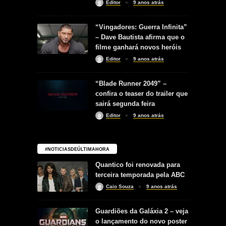
Editor
9 anos atrás
“Vingadores: Guerra Infinita”
– Dave Bautista afirma que o
filme ganhará novos heróis
Editor
9 anos atrás
“Blade Runner 2049” –
confira o teaser do trailer que
sairá segunda feira
Editor
9 anos atrás
#NOTICIASDEÚLTIMAHORA
Quantico foi renovada para
terceira temporada pela ABC
Caio Souza
9 anos atrás
Guardiões da Galáxia 2 – veja
o lançamento do novo poster