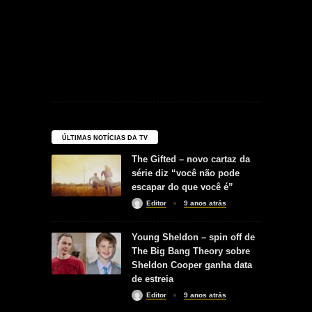
ÚLTIMAS NOTÍCIAS DA TV
The Gifted – novo cartaz da
série diz “você não pode
escapar do que você é”
Editor
9 anos atrás
Young Sheldon – spin off de
The Big Bang Theory sobre
Sheldon Cooper ganha data
de estreia
Editor
9 anos atrás