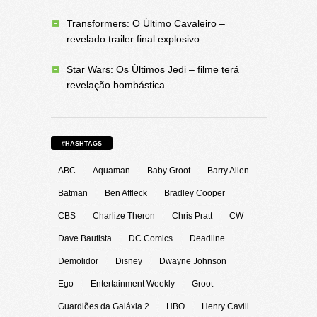
Transformers: O Último Cavaleiro –
revelado trailer final explosivo
Star Wars: Os Últimos Jedi – filme terá
revelação bombástica
#HASHTAGS
ABC
Aquaman
Baby Groot
Barry Allen
Batman
Ben Affleck
Bradley Cooper
CBS
Charlize Theron
Chris Pratt
CW
Dave Bautista
DC Comics
Deadline
Demolidor
Disney
Dwayne Johnson
Ego
Entertainment Weekly
Groot
Guardiões da Galáxia 2
HBO
Henry Cavill