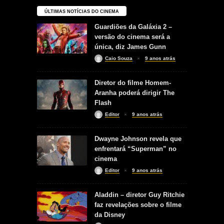
ÚLTIMAS NOTÍCIAS DO CINEMA
Guardiões da Galáxia 2 –
versão do cinema será a
única, diz James Gunn
Caio Souza
9 anos atrás
Diretor do filme Homem-
Aranha poderá dirigir The
Flash
Editor
9 anos atrás
Dwayne Johnson revela que
enfrentará “Superman” no
cinema
Editor
9 anos atrás
Aladdin – diretor Guy Ritchie
faz revelações sobre o filme
da Disney