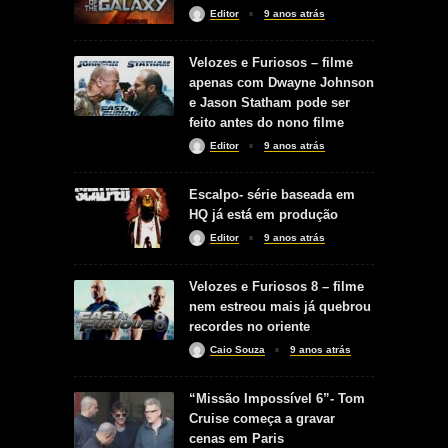
Editor
9 anos atrás
Velozes e Furiosos – filme
apenas com Dwayne Johnson
e Jason Statham pode ser
feito antes do nono filme
Editor
9 anos atrás
Escalpo- série baseada em
HQ já está em produção
Editor
9 anos atrás
Velozes e Furiosos 8 – filme
nem estreou mais já quebrou
recordes no oriente
Caio Souza
9 anos atrás
“Missão Impossível 6”- Tom
Cruise começa a gravar
cenas em Paris