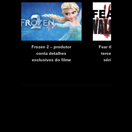
a
Frozen 2 – produtor
Fear the Walkin
a
conta detalhes
terceira tempo
exclusivos do filme
série já tem d
estreia