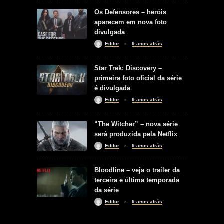
Os Defensores – heróis
aparecem em nova foto
divulgada
Editor
9 anos atrás
Star Trek: Discovery –
primeira foto oficial da série
é divulgada
Editor
9 anos atrás
“The Witcher” – nova série
será produzida pela Netflix
Editor
9 anos atrás
Bloodline – veja o trailer da
terceira e última temporada
da série
Editor
9 anos atrás