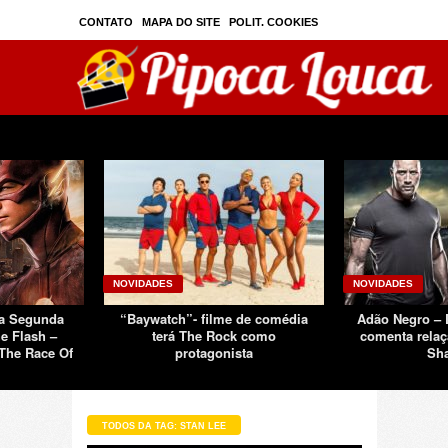
CONTATO
MAPA DO SITE
POLIT. COOKIES
PRIVAC./SEGURANÇA
TOS
SOBRE
NOVIDADES
NOVIDADES
Da Segunda
“Baywatch”- filme de comédia
Adão Negro –
e Flash –
terá The Rock como
comenta relaç
The Race Of
protagonista
Sh
TODOS DA TAG: STAN LEE