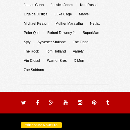
James Gunn
Jessica Jones
Kurt Russel
Liga da Justiça
Luke Cage
Marvel
Michael Keaton
Mulher Maravilha
Netflix
Peter Quill
Robert Downey Jr
SuperMan
Syfy
Sylvester Stallone
The Flash
The Rock
Tom Holland
Variety
Vin Diesel
Warner Bros
X-Men
Zoe Saldana
TÓPICOS DO MOMENTO