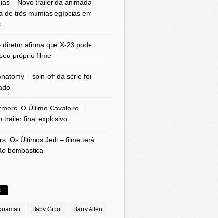
as – Novo trailer da animada
a de três múmias egípcias em
s
 diretor afirma que X-23 pode
seu próprio filme
natomy – spin-off da série foi
ado
rmers: O Último Cavaleiro –
 trailer final explosivo
rs: Os Últimos Jedi – filme terá
ão bombástica
S
quaman
Baby Groot
Barry Allen