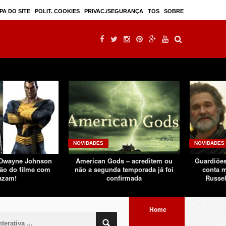
Mulan – filme live-action seguindo sucesso d ...
PA DO SITE
POLIT. COOKIES
PRIVAC./SEGURANÇA
TOS
SOBRE
NOVIDADES
NOVIDADES
 Dwayne Johnson
American Gods – acreditem ou
Guardiões
ão do filme com
não a segunda temporada já foi
conta m
azam!
confirmada
Russel
Home