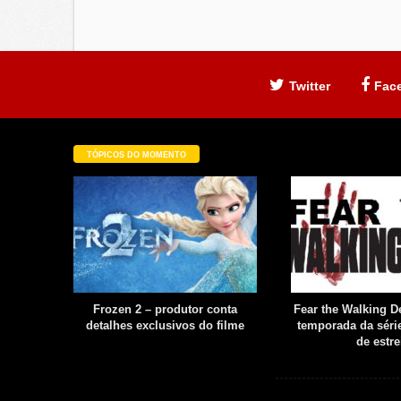
Twitter
Fac
TÓPICOS DO MOMENTO
filme é
Frozen 2 – produtor conta
Fear the Walking De
uia
detalhes exclusivos do filme
temporada da série
boot
de estre