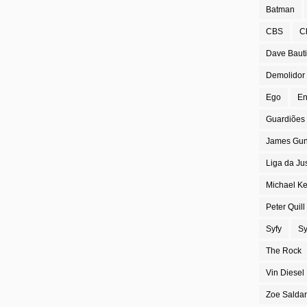
Batman
CBS
C
Dave Bauti
Demolidor
Ego
En
Guardiões 
James Gu
Liga da Ju
Michael K
Peter Quill
Syfy
Sy
The Rock
Vin Diesel
Zoe Salda