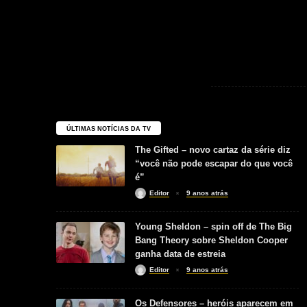
ÚLTIMAS NOTÍCIAS DA TV
The Gifted – novo cartaz da série diz
“você não pode escapar do que você
é”
Editor
9 anos atrás
Young Sheldon – spin off de The Big
Bang Theory sobre Sheldon Cooper
ganha data de estreia
Editor
9 anos atrás
Os Defensores – heróis aparecem em