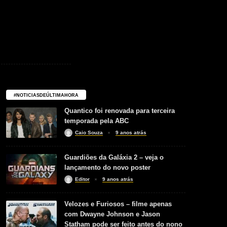
#NOTICIASDEÚLTIMAHORA
Quantico foi renovada para terceira
temporada pela ABC
Caio Souza
9 anos atrás
Guardiões da Galáxia 2 – veja o
lançamento do novo poster
Editor
9 anos atrás
Velozes e Furiosos – filme apenas
com Dwayne Johnson e Jason
Statham pode ser feito antes do nono