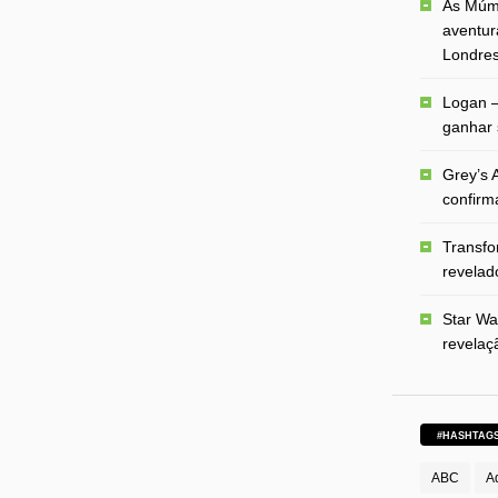
As Múmi
aventur
Londre
Logan –
ganhar 
Grey’s A
confirm
Transfo
revelado
Star Wa
revelaç
#HASHTAG
ABC
A