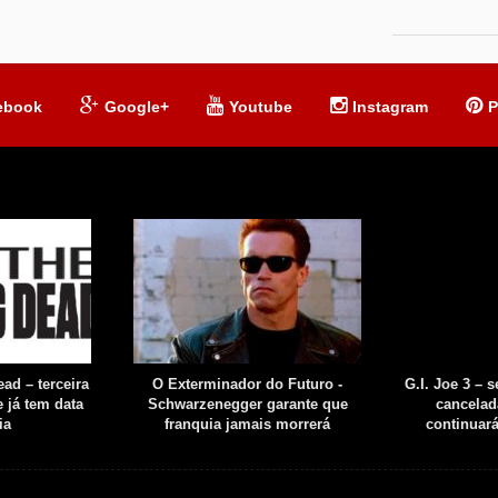
ebook
Google+
Youtube
Instagram
P
ad – terceira
O Exterminador do Futuro -
G.I. Joe 3 – 
 já tem data
Schwarzenegger garante que
cancelad
ia
franquia jamais morrerá
continuar