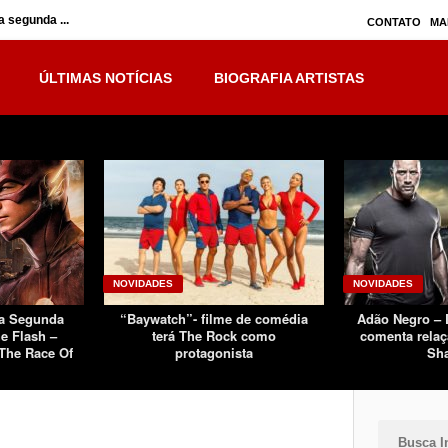
 segunda ...
Inumanos – série seguirá separada, mas no ...
CONTATO
MA
ÚLTIMAS NOTÍCIAS
BIOGRAFIA ARTISTAS
NOVIDADES
NOVIDADES
Da Segunda
“Baywatch”- filme de comédia
Adão Negro –
e Flash –
terá The Rock como
comenta relaç
The Race Of
protagonista
Sh