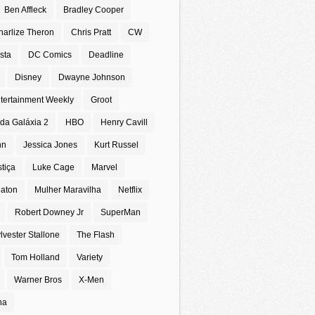
Ben Affleck
Bradley Cooper
harlize Theron
Chris Pratt
CW
sta
DC Comics
Deadline
Disney
Dwayne Johnson
tertainment Weekly
Groot
da Galáxia 2
HBO
Henry Cavill
nn
Jessica Jones
Kurt Russel
stiça
Luke Cage
Marvel
eaton
Mulher Maravilha
Netflix
Robert Downey Jr
SuperMan
lvester Stallone
The Flash
Tom Holland
Variety
Warner Bros
X-Men
na