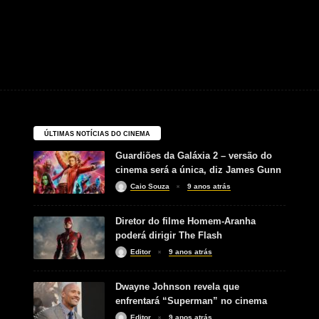
ÚLTIMAS NOTÍCIAS DO CINEMA
Guardiões da Galáxia 2 – versão do
cinema será a única, diz James Gunn
Caio Souza
9 anos atrás
Diretor do filme Homem-Aranha
poderá dirigir The Flash
Editor
9 anos atrás
Dwayne Johnson revela que
enfrentará “Superman” no cinema
Editor
9 anos atrás