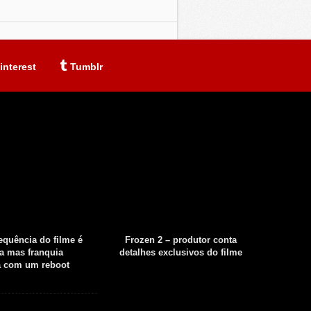
interest
Tumblr
sequência do filme é
Frozen 2 – produtor conta
Fear th
a mas franquia
detalhes exclusivos do filme
tempor
á com um reboot