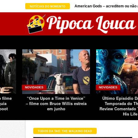
on seguindo sucesso d ...
American Gods – acreditem ou não a
NOTÍCIAS DO MOMENTO
NOVIDADES
NOVIDADES
o filme
“Once Upon a Time in Venice”
Último Episódio 
quia
– filme com Bruce Willis estreia
Temporada do Th
boot
em junho
Review Comentado 
His Life
TODOS DA TAG: THE WALKING DEAD