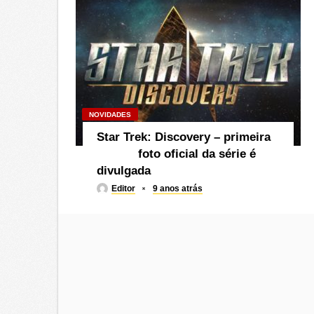
NOVIDADES
Star Trek: Discovery – primeira
foto oficial da série é
divulgada
Editor
9 anos atrás