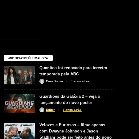
#NOTICIASDEÚLTIMAHORA
Quantico foi renovada para terceira
temporada pela ABC
Caio Souza
9 anos atrás
Guardiões da Galáxia 2 – veja o
lançamento do novo poster
Editor
9 anos atrás
Velozes e Furiosos – filme apenas
com Dwayne Johnson e Jason
Statham pode ser feito antes do nono