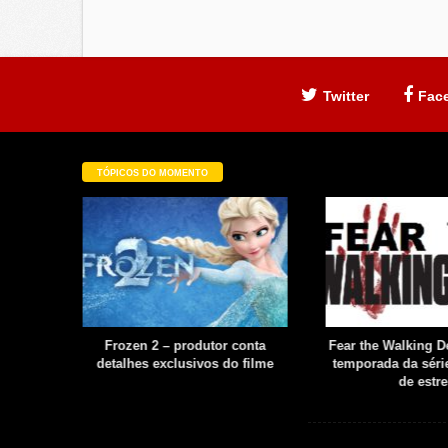
Twitter
Fac
TÓPICOS DO MOMENTO
filme é
Frozen 2 – produtor conta
Fear the Walking De
uia
detalhes exclusivos do filme
temporada da série
boot
de estre