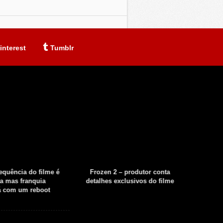
interest
Tumblr
sequência do filme é
Frozen 2 – produtor conta
Fear th
a mas franquia
detalhes exclusivos do filme
tempor
á com um reboot