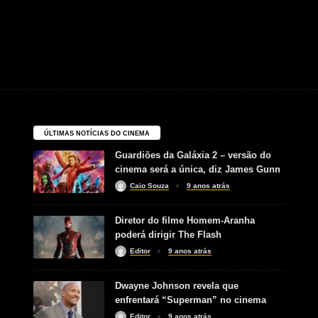
ÚLTIMAS NOTÍCIAS DO CINEMA
Guardiões da Galáxia 2 – versão do
cinema será a única, diz James Gunn
Caio Souza
9 anos atrás
Diretor do filme Homem-Aranha
poderá dirigir The Flash
Editor
9 anos atrás
Dwayne Johnson revela que
enfrentará “Superman” no cinema
Editor
9 anos atrás