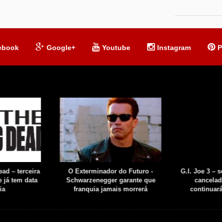
ebook
Google+
Youtube
Instagram
P
ad – terceira
O Exterminador do Futuro -
G.I. Joe 3 – 
 já tem data
Schwarzenegger garante que
cancelad
ia
franquia jamais morrerá
continuar