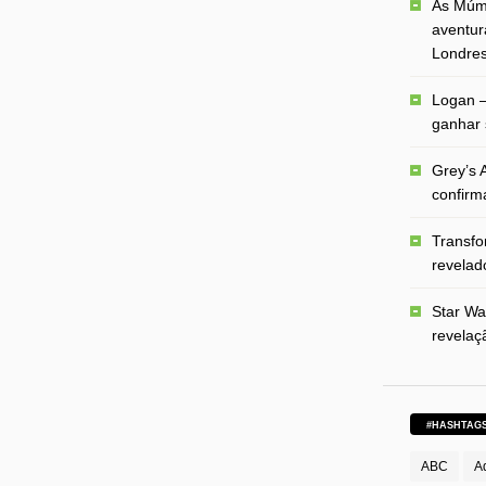
As Múmi
aventur
Londre
Logan –
ganhar 
Grey’s A
confirm
Transfo
revelado
Star Wa
revelaç
#HASHTAG
ABC
A