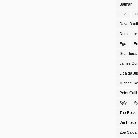
Batman
CBS
C
Dave Bauti
Demolidor
Ego
En
Guardiões 
James Gu
Liga da Ju
Michael K
Peter Quill
Syfy
Sy
The Rock
Vin Diesel
Zoe Salda