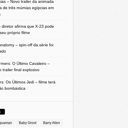
as – Novo trailer da animada
a de três múmias egípcias em
s
 diretor afirma que X-23 pode
seu próprio filme
natomy – spin-off da série foi
ado
rmers: O Último Cavaleiro –
 trailer final explosivo
rs: Os Últimos Jedi – filme terá
ão bombástica
S
quaman
Baby Groot
Barry Allen