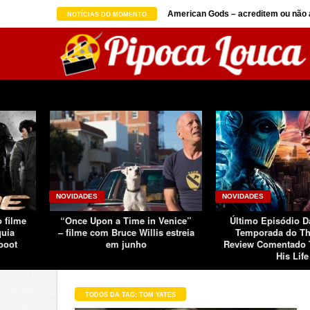
on seguindo sucesso d ...
American Gods – acreditem ou não a
NOTÍCIAS DO MOMENTO
NOVIDADES
NOVIDADES
o filme
“Once Upon a Time in Venice”
Último Episódio 
quia
– filme com Bruce Willis estreia
Temporada do Th
boot
em junho
Review Comentado 
His Life
TODOS DA TAG: TOM YATES