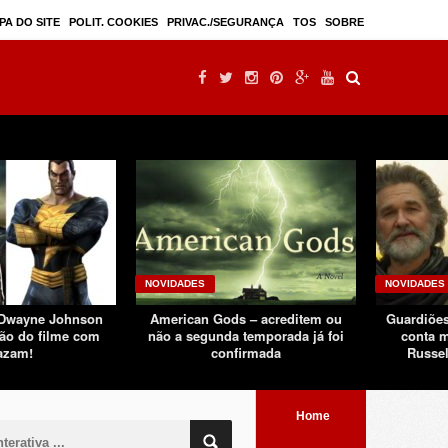
Mulan – filme live-action seguindo sucesso d ...
PA DO SITE
POLIT. COOKIES
PRIVAC./SEGURANÇA
TOS
SOBRE
NOVIDADES
NOVIDADES
 Dwayne Johnson
American Gods – acreditem ou
Guardiões
ão do filme com
não a segunda temporada já foi
conta m
azam!
confirmada
Russel
Home