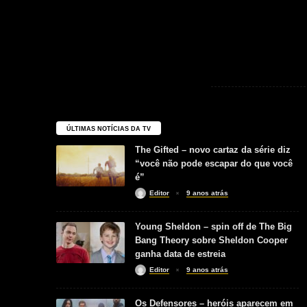
ÚLTIMAS NOTÍCIAS DA TV
The Gifted – novo cartaz da série diz
“você não pode escapar do que você
é”
Editor
9 anos atrás
Young Sheldon – spin off de The Big
Bang Theory sobre Sheldon Cooper
ganha data de estreia
Editor
9 anos atrás
Os Defensores – heróis aparecem em