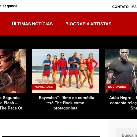
 segunda ...
Inumanos – série seguirá separada, mas no ...
CONTATO
MA
ÚLTIMAS NOTÍCIAS
BIOGRAFIA ARTISTAS
NOVIDADES
NOVIDADES
Da Segunda
“Baywatch”- filme de comédia
Adão Negro –
e Flash –
terá The Rock como
comenta relaç
The Race Of
protagonista
Sh