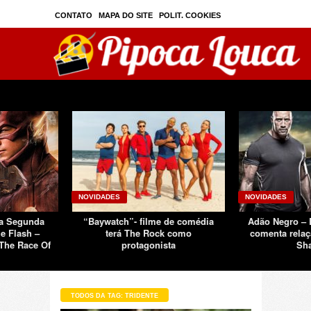
CONTATO
MAPA DO SITE
POLIT. COOKIES
PRIVAC./SEGURANÇA
TOS
SOBRE
NOVIDADES
NOVIDADES
Da Segunda
“Baywatch”- filme de comédia
Adão Negro –
e Flash –
terá The Rock como
comenta relaç
The Race Of
protagonista
Sh
TODOS DA TAG: TRIDENTE