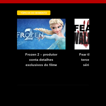
TÓPICOS DO MOMENTO
a
Frozen 2 – produtor
Fear the Walkin
a
conta detalhes
terceira tempo
exclusivos do filme
série já tem d
estreia