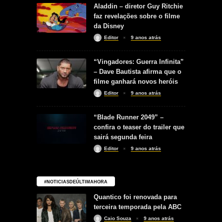
Aladdin – diretor Guy Ritchie
faz revelações sobre o filme
da Disney
Editor
9 anos atrás
“Vingadores: Guerra Infinita”
– Dave Bautista afirma que o
filme ganhará novos heróis
Editor
9 anos atrás
“Blade Runner 2049” –
confira o teaser do trailer que
sairá segunda feira
Editor
9 anos atrás
#NOTICIASDEÚLTIMAHORA
Quantico foi renovada para
terceira temporada pela ABC
Caio Souza
9 anos atrás