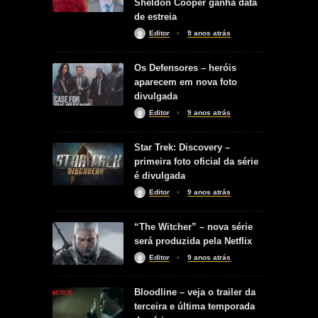
Sheldon Cooper ganha data
de estreia
Editor
9 anos atrás
Os Defensores – heróis
aparecem em nova foto
divulgada
Editor
9 anos atrás
Star Trek: Discovery –
primeira foto oficial da série
é divulgada
Editor
9 anos atrás
“The Witcher” – nova série
será produzida pela Netflix
Editor
9 anos atrás
Bloodline – veja o trailer da
terceira e última temporada