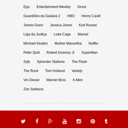
Ego
Entertainment Weekly
Groot
Guardiões da Galáxia 2
HBO
Henry Cavill
James Gunn
Jessica Jones
Kurt Russel
Liga da Justiça
Luke Cage
Marvel
Michael Keaton
Mulher Maravilha
Netflix
Peter Quill
Robert Downey Jr
SuperMan
Syfy
Sylvester Stallone
The Flash
The Rock
Tom Holland
Variety
Vin Diesel
Warner Bros
X-Men
Zoe Saldana