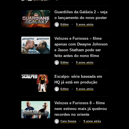
Guardiões da Galáxia 2 – veja
o lançamento do novo poster
Editor
9 anos atrás
Velozes e Furiosos – filme
apenas com Dwayne Johnson
e Jason Statham pode ser
feito antes do nono filme
Editor
9 anos atrás
Escalpo- série baseada em
HQ já está em produção
Editor
9 anos atrás
Velozes e Furiosos 8 – filme
nem estreou mais já quebrou
recordes no oriente
Caio Souza
9 anos atrás