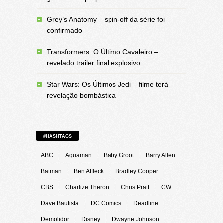
Grey’s Anatomy – spin-off da série foi
confirmado
Transformers: O Último Cavaleiro –
revelado trailer final explosivo
Star Wars: Os Últimos Jedi – filme terá
revelação bombástica
#HASHTAGS
ABC
Aquaman
Baby Groot
Barry Allen
Batman
Ben Affleck
Bradley Cooper
CBS
Charlize Theron
Chris Pratt
CW
Dave Bautista
DC Comics
Deadline
Demolidor
Disney
Dwayne Johnson