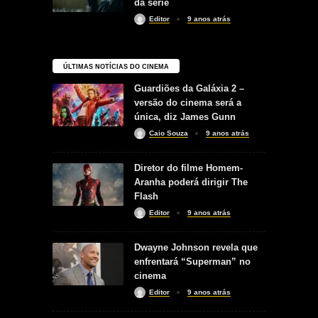
da série
Editor
9 anos atrás
ÚLTIMAS NOTÍCIAS DO CINEMA
Guardiões da Galáxia 2 –
versão do cinema será a
única, diz James Gunn
Caio Souza
9 anos atrás
Diretor do filme Homem-
Aranha poderá dirigir The
Flash
Editor
9 anos atrás
Dwayne Johnson revela que
enfrentará “Superman” no
cinema
Editor
9 anos atrás