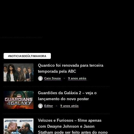
#NOTICIASDEÚLTIMAHORA
Quantico foi renovada para terceira
temporada pela ABC
Caio Souza
9 anos atrás
Guardiões da Galáxia 2 – veja o
lançamento do novo poster
Editor
9 anos atrás
Velozes e Furiosos – filme apenas
com Dwayne Johnson e Jason
Statham pode ser feito antes do nono