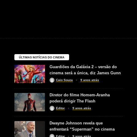
ÚLTIMAS NOTÍCIAS DO CINEMA
Guardiões da Galáxia 2 – versão do
cinema será a única, diz James Gunn
Caio Souza
9 anos atrás
Diretor do filme Homem-Aranha
poderá dirigir The Flash
Editor
9 anos atrás
Dwayne Johnson revela que
enfrentará “Superman” no cinema
Editor
9 anos atrás