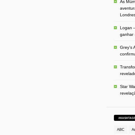
As Múmi
aventur
Londre
Logan –
ganhar 
Grey’s A
confirm
Transfo
revelado
Star Wa
revelaç
#HASHTAG
ABC
A