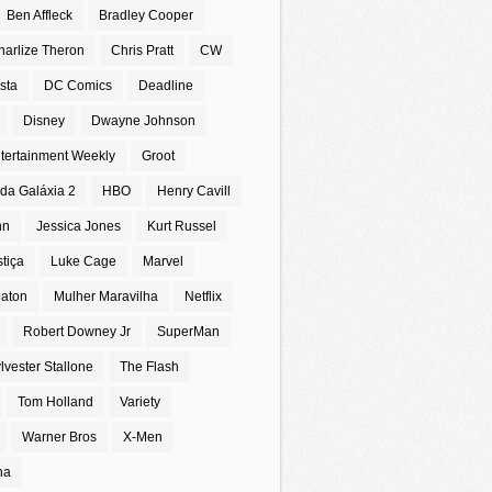
Ben Affleck
Bradley Cooper
harlize Theron
Chris Pratt
CW
sta
DC Comics
Deadline
Disney
Dwayne Johnson
tertainment Weekly
Groot
da Galáxia 2
HBO
Henry Cavill
nn
Jessica Jones
Kurt Russel
stiça
Luke Cage
Marvel
eaton
Mulher Maravilha
Netflix
Robert Downey Jr
SuperMan
lvester Stallone
The Flash
Tom Holland
Variety
Warner Bros
X-Men
na