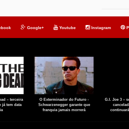
ebook
Google+
Youtube
Instagram
P
ad – terceira
O Exterminador do Futuro -
G.I. Joe 3 – 
 já tem data
Schwarzenegger garante que
cancelad
ia
franquia jamais morrerá
continuar