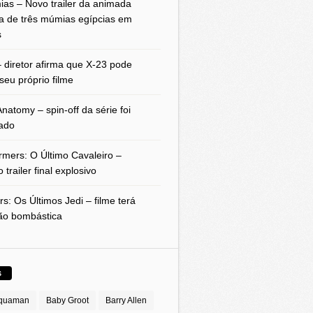
as – Novo trailer da animada
a de três múmias egípcias em
s
 diretor afirma que X-23 pode
seu próprio filme
natomy – spin-off da série foi
ado
rmers: O Último Cavaleiro –
 trailer final explosivo
rs: Os Últimos Jedi – filme terá
ão bombástica
S
quaman
Baby Groot
Barry Allen