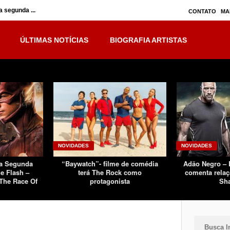
 segunda ...
Inumanos – série seguirá separada, mas no ...
CONTATO
MA
ÚLTIMAS NOTÍCIAS
BIOGRAFIA ARTISTAS
NOVIDADES
NOVIDADES
Da Segunda
“Baywatch”- filme de comédia
Adão Negro –
e Flash –
terá The Rock como
comenta relaç
The Race Of
protagonista
Sh