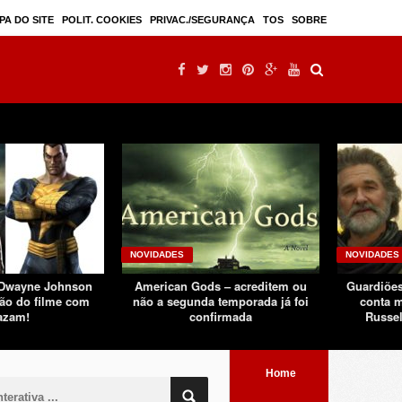
Mulan – filme live-action seguindo sucesso d ...
PA DO SITE
POLIT. COOKIES
PRIVAC./SEGURANÇA
TOS
SOBRE
NOVIDADES
NOVIDADES
 Dwayne Johnson
American Gods – acreditem ou
Guardiões
ão do filme com
não a segunda temporada já foi
conta m
azam!
confirmada
Russel
Home