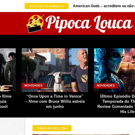
on seguindo sucesso d ...
American Gods – acreditem ou não a
NOTÍCIAS DO MOMENTO
NOVIDADES
NOVIDADES
o filme
“Once Upon a Time in Venice”
Último Episódio 
quia
– filme com Bruce Willis estreia
Temporada do Th
boot
em junho
Review Comentado 
His Life
TODOS DA TAG: VIVA