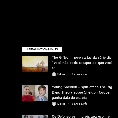
ÚLTIMAS NOTÍCIAS DA TV
The Gifted – novo cartaz da série diz
“você não pode escapar do que você
é”
Editor
9 anos atrás
Young Sheldon – spin off de The Big
Bang Theory sobre Sheldon Cooper
ganha data de estreia
Editor
9 anos atrás
Os Defensores – heróis aparecem em