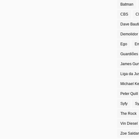
Batman
CBS
C
Dave Bauti
Demolidor
Ego
En
Guardiões 
James Gu
Liga da Ju
Michael K
Peter Quill
Syfy
Sy
The Rock
Vin Diesel
Zoe Salda