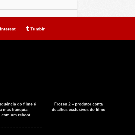
interest
Tumblr
sequência do filme é
Frozen 2 – produtor conta
Fear th
a mas franquia
detalhes exclusivos do filme
tempor
á com um reboot