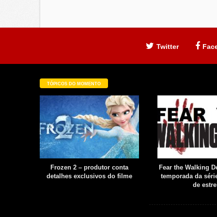
Twitter
Fac
TÓPICOS DO MOMENTO
filme é
Frozen 2 – produtor conta
Fear the Walking De
uia
detalhes exclusivos do filme
temporada da série
boot
de estre