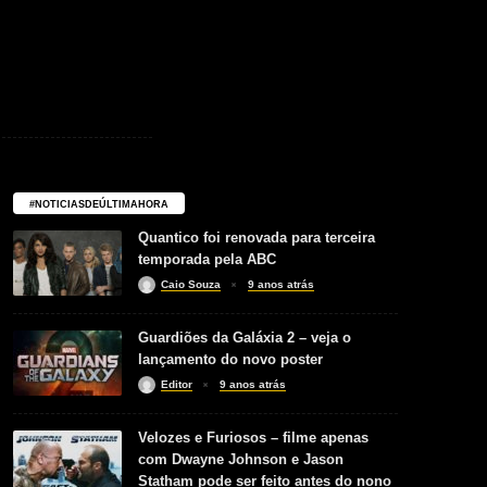
#NOTICIASDEÚLTIMAHORA
Quantico foi renovada para terceira
temporada pela ABC
Caio Souza
9 anos atrás
Guardiões da Galáxia 2 – veja o
lançamento do novo poster
Editor
9 anos atrás
Velozes e Furiosos – filme apenas
com Dwayne Johnson e Jason
Statham pode ser feito antes do nono