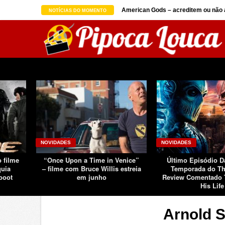
on seguindo sucesso d ...
American Gods – acreditem ou não a
NOTÍCIAS DO MOMENTO
NOVIDADES
NOVIDADES
o filme
“Once Upon a Time in Venice”
Último Episódio 
quia
– filme com Bruce Willis estreia
Temporada do Th
boot
em junho
Review Comentado 
His Life
Arnold 