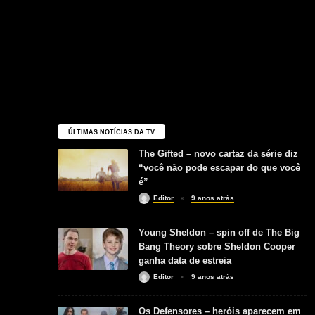
ÚLTIMAS NOTÍCIAS DA TV
The Gifted – novo cartaz da série diz
“você não pode escapar do que você
é”
Editor
9 anos atrás
Young Sheldon – spin off de The Big
Bang Theory sobre Sheldon Cooper
ganha data de estreia
Editor
9 anos atrás
Os Defensores – heróis aparecem em