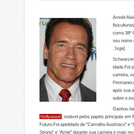
Arnold Alo
fisiculturi
como 38º G
seu nome é
ˌʔɛɡɐ].
Schwarzene
idade.Foi 
carreira, 
Permanece
após sua a
sobre o es
Ganhou fam
Hollywood
, notável pelos papéis principais e
Futuro.Foi apelidado de “Carvalho Austríaco” e “C
Strong” e “Arnie” durante sua carreira e mais 