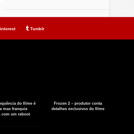
interest
Tumblr
sequência do filme é
Frozen 2 – produtor conta
Fear th
a mas franquia
detalhes exclusivos do filme
tempor
á com um reboot