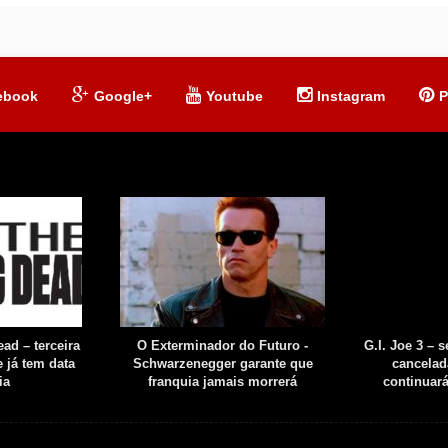
ebook
Google+
Youtube
Instagram
P
ad – terceira
O Exterminador do Futuro -
G.I. Joe 3 – 
 já tem data
Schwarzenegger garante que
cancelad
ia
franquia jamais morrerá
continuar