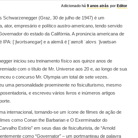
Adicionado há
9 anos atrás
por
Editor
is Schwarzenegger (Graz, 30 de julho de 1947) é um
sta, ator, empresário e político austro-americano, tendo servido
overnador do estado da Califórnia. A pronúncia americana de
 IPA: [ˈʃwɔrtsənɛɡər] e a alemã é [ˈaɐnɔlt ˈaloʏs ˈʃvaɐtsən
gger iniciou seu treinamento físico aos quinze anos de
premiado com o título de Mr. Universe aos 20 e, ao longo de sua
venceu o concurso Mr. Olympia um total de sete vezes.
u uma personalidade proeminente no fisiculturismo, mesmo
posentadoria, e escreveu vários livros e inúmeros artigos
porte.
a internacional, tornando-se um ícone de filmes de ação de
m filmes como Conan the Barbarian e O Exerminador do
arvalho Estírio” em seus dias de fisiculturista, de “Arnold
recentemente como “Governator” – um portmanteau de palavra