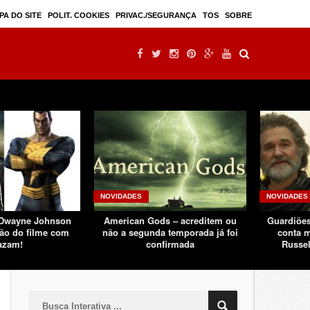
Mulan – filme live-action seguindo sucesso d ...
PA DO SITE
POLIT. COOKIES
PRIVAC./SEGURANÇA
TOS
SOBRE
NOVIDADES
NOVIDADES
 Dwayne Johnson
American Gods – acreditem ou
Guardiões
ão do filme com
não a segunda temporada já foi
conta m
azam!
confirmada
Russel