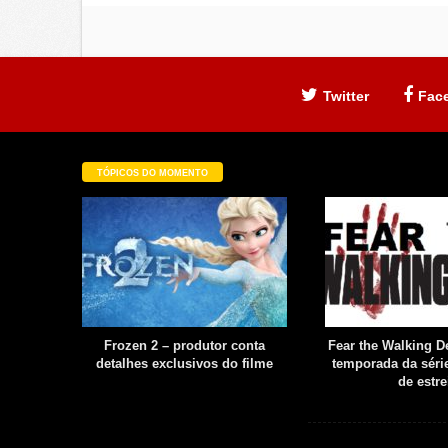
Twitter
Fac
TÓPICOS DO MOMENTO
filme é
Frozen 2 – produtor conta
Fear the Walking De
uia
detalhes exclusivos do filme
temporada da série
boot
de estre