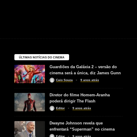
ÚLTIMAS NOTÍCIAS DO CINEMA
Guardiões da Galáxia 2 – versão do
cinema será a única, diz James Gunn
Caio Souza
9 anos atrás
Diretor do filme Homem-Aranha
poderá dirigir The Flash
Editor
9 anos atrás
Dwayne Johnson revela que
enfrentará “Superman” no cinema
Editor
9 anos atrás