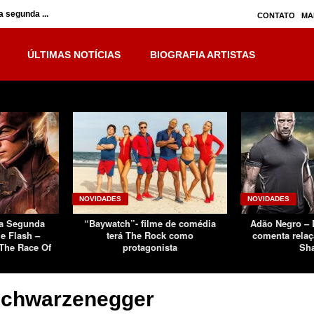
 segunda ...
Inumanos – série seguirá separada, mas no ...
CONTATO
MA
ÚLTIMAS NOTÍCIAS
BIOGRAFIA ARTISTAS
NOVIDADES
NOVIDADES
Da Segunda
“Baywatch”- filme de comédia
Adão Negro –
e Flash –
terá The Rock como
comenta relaç
The Race Of
protagonista
Sh
Schwarzenegger