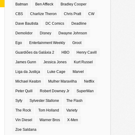
Batman
Ben Affleck
Bradley Cooper
CBS
Charlize Theron
Chris Pratt
CW
Dave Bautista
DC Comics
Deadline
Demolidor
Disney
Dwayne Johnson
Ego
Entertainment Weekly
Groot
Guardiões da Galáxia 2
HBO
Henry Cavill
James Gunn
Jessica Jones
Kurt Russel
Liga da Justiça
Luke Cage
Marvel
Michael Keaton
Mulher Maravilha
Netflix
Peter Quill
Robert Downey Jr
SuperMan
Syfy
Sylvester Stallone
The Flash
The Rock
Tom Holland
Variety
Vin Diesel
Warner Bros
X-Men
Zoe Saldana