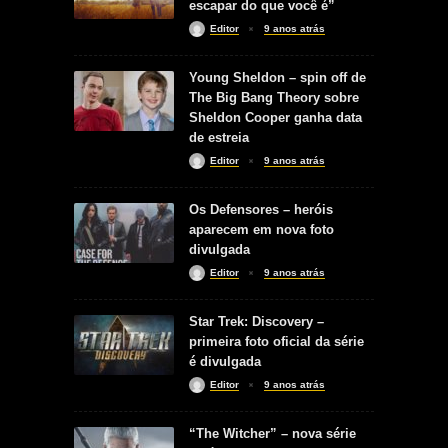
escapar do que você é”
Editor
9 anos atrás
Young Sheldon – spin off de
The Big Bang Theory sobre
Sheldon Cooper ganha data
de estreia
Editor
9 anos atrás
Os Defensores – heróis
aparecem em nova foto
divulgada
Editor
9 anos atrás
Star Trek: Discovery –
primeira foto oficial da série
é divulgada
Editor
9 anos atrás
“The Witcher” – nova série