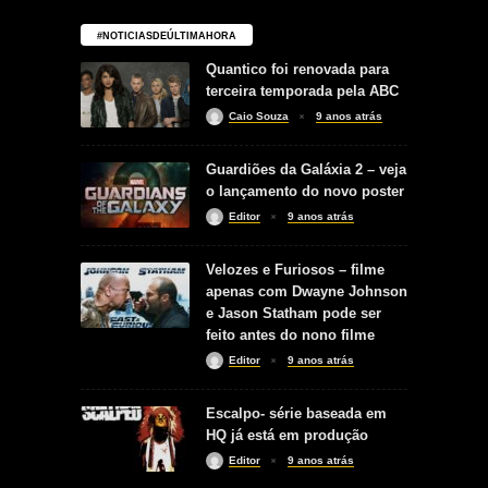
#NOTICIASDEÚLTIMAHORA
Quantico foi renovada para
terceira temporada pela ABC
Caio Souza
9 anos atrás
Guardiões da Galáxia 2 – veja
o lançamento do novo poster
Editor
9 anos atrás
Velozes e Furiosos – filme
apenas com Dwayne Johnson
e Jason Statham pode ser
feito antes do nono filme
Editor
9 anos atrás
Escalpo- série baseada em
HQ já está em produção
Editor
9 anos atrás