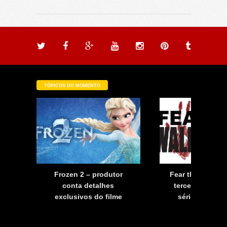
TÓPICOS DO MOMENTO
a
Frozen 2 – produtor
Fear the Walkin
a
conta detalhes
terceira tempo
exclusivos do filme
série já tem d
estreia