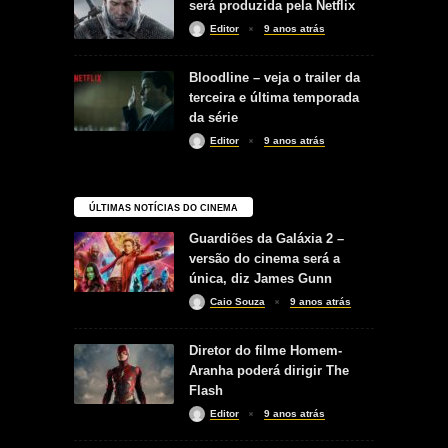
será produzida pela Netflix
Editor
9 anos atrás
Bloodline – veja o trailer da
terceira e última temporada
da série
Editor
9 anos atrás
ÚLTIMAS NOTÍCIAS DO CINEMA
Guardiões da Galáxia 2 –
versão do cinema será a
única, diz James Gunn
Caio Souza
9 anos atrás
Diretor do filme Homem-
Aranha poderá dirigir The
Flash
Editor
9 anos atrás