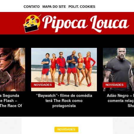
CONTATO
MAPA DO SITE
POLIT. COOKIES
PRIVAC./SEGURANÇA
TOS
SOBRE
NOVIDADES
NOVIDADES
Da Segunda
“Baywatch”- filme de comédia
Adão Negro –
e Flash –
terá The Rock como
comenta relaç
The Race Of
protagonista
Sh
NOVIDADES