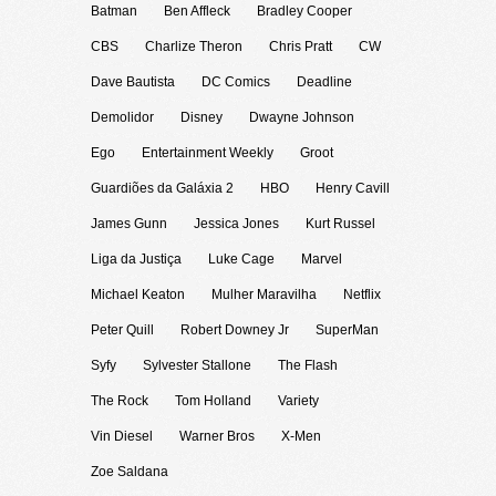
Batman
Ben Affleck
Bradley Cooper
CBS
Charlize Theron
Chris Pratt
CW
Dave Bautista
DC Comics
Deadline
Demolidor
Disney
Dwayne Johnson
Ego
Entertainment Weekly
Groot
Guardiões da Galáxia 2
HBO
Henry Cavill
James Gunn
Jessica Jones
Kurt Russel
Liga da Justiça
Luke Cage
Marvel
Michael Keaton
Mulher Maravilha
Netflix
Peter Quill
Robert Downey Jr
SuperMan
Syfy
Sylvester Stallone
The Flash
The Rock
Tom Holland
Variety
Vin Diesel
Warner Bros
X-Men
Zoe Saldana