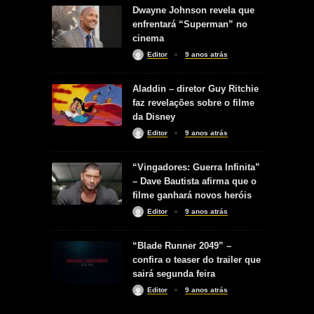
Dwayne Johnson revela que
enfrentará “Superman” no
cinema
Editor
9 anos atrás
Aladdin – diretor Guy Ritchie
faz revelações sobre o filme
da Disney
Editor
9 anos atrás
“Vingadores: Guerra Infinita”
– Dave Bautista afirma que o
filme ganhará novos heróis
Editor
9 anos atrás
“Blade Runner 2049” –
confira o teaser do trailer que
sairá segunda feira
Editor
9 anos atrás