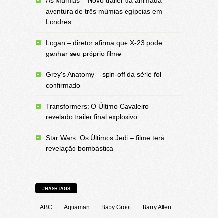
As Múmias – Novo trailer da animada
aventura de três múmias egípcias em
Londres
Logan – diretor afirma que X-23 pode
ganhar seu próprio filme
Grey’s Anatomy – spin-off da série foi
confirmado
Transformers: O Último Cavaleiro –
revelado trailer final explosivo
Star Wars: Os Últimos Jedi – filme terá
revelação bombástica
#HASHTAGS
ABC
Aquaman
Baby Groot
Barry Allen