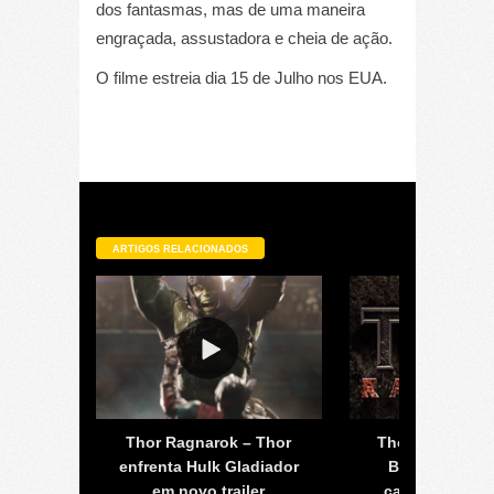
dos fantasmas, mas de uma maneira
engraçada, assustadora e cheia de ação.
O filme estreia dia 15 de Julho nos EUA.
ARTIGOS RELACIONADOS
r:
Thor Ragnarok – Thor
Thor: Ragnarok
bém
enfrenta Hulk Gladiador
Blanchett ap
nco
em novo trailer
capoeira para 